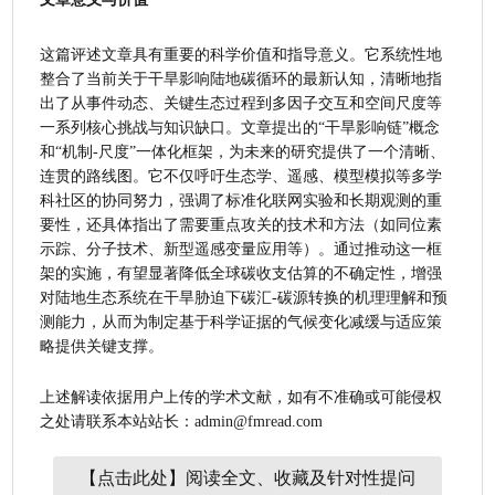
这篇评述文章具有重要的科学价值和指导意义。它系统性地
整合了当前关于干旱影响陆地碳循环的最新认知，清晰地指
出了从事件动态、关键生态过程到多因子交互和空间尺度等
一系列核心挑战与知识缺口。文章提出的“干旱影响链”概念
和“机制-尺度”一体化框架，为未来的研究提供了一个清晰、
连贯的路线图。它不仅呼吁生态学、遥感、模型模拟等多学
科社区的协同努力，强调了标准化联网实验和长期观测的重
要性，还具体指出了需要重点攻关的技术和方法（如同位素
示踪、分子技术、新型遥感变量应用等）。通过推动这一框
架的实施，有望显著降低全球碳收支估算的不确定性，增强
对陆地生态系统在干旱胁迫下碳汇-碳源转换的机理理解和预
测能力，从而为制定基于科学证据的气候变化减缓与适应策
略提供关键支撑。
上述解读依据用户上传的学术文献，如有不准确或可能侵权
之处请联系本站站长：admin@fmread.com
【点击此处】阅读全文、收藏及针对性提问