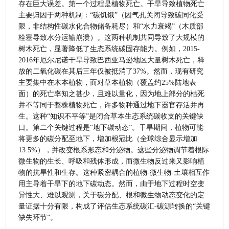
存在巨大误差。第一个过程是植物死亡。干旱导致植物死亡
主要归因于两种机制：“碳饥饿”（因气孔关闭导致碳同化受
限，非结构性碳水化合物储备耗尽）和“水力衰竭”（木质部
栓塞导致水分运输崩溃）。这两种机制共同导致了大规模的
树木死亡，显著降低了生态系统碳固存能力。例如，2015-
2016年厄尔尼诺干旱导致巴西亚马逊地区大量树木死亡，释
放的二氧化碳在其后三年仅被抵消了37%。然而，现有研究
主要集中在木本植物，而对草本植物（覆盖约25%陆地表
面）的死亡率知之甚少，且难以量化，因为地上部分的枯死
并不等同于整株植物死亡，许多物种通过地下器官存活并再
生。这种“知识不平等”是闭合草本生态系统碳收支的关键缺
口。第二个关键过程是“地下碳动态”。干旱期间，植物可能
将更多的碳分配至地下，增加根冠比（全球综合显示增加
13.5%），并改变根系形态和分泌物。这些分泌物调节着根际
微生物的生长、呼吸和残体形成，而微生物反过来又影响植
物的抗旱性和生存。这种紧密耦合的植物-微生物-土壤相互作
用主导着干旱下的地下碳动态。然而，由于地下过程时空变
异性大、难以观测，关于碳分配、根和微生物动态变化的定
量证据十分有限，构成了评估生态系统碳汇-碳源转换的“关键
缺失环节”。