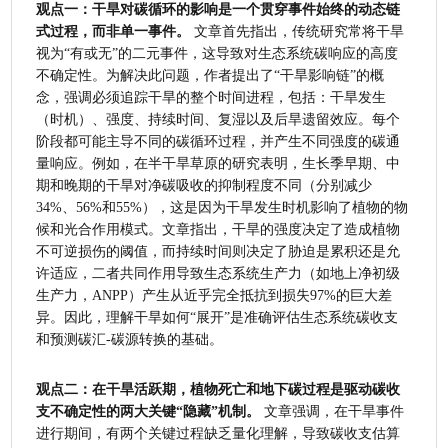
观点一：干旱对碳循环的影响是一个贯穿事件始终的动态链
式过程，而非单一事件。
 文章首先指出，传统研究常将干旱
视为“有或无”的二元事件，这导致对生态系统碳响应的高度
不确定性。为解决此问题，作者提出了“干旱影响链”的概
念，强调必须追踪干旱的整个时间进程，包括：干旱发生
（时机）、强度、持续时间、复湿以及后旱遗留效应。每个
阶段都可能主导不同的碳循环过程，并产生不同强度的碳通
量响应。例如，在半干旱草原的研究表明，生长季早期、中
期和晚期的干旱对净碳吸收的抑制程度不同（分别减少
34%、56%和55%），这是因为干旱发生时机影响了植物的物
候和光合作用模式。文章指出，干旱的强度决定了造成植物
不可逆损伤的阈值，而持续时间则决定了胁迫是累积还是允
许适应，二者共同作用导致生态系统生产力（如地上净初级
生产力，ANPP）产生从近乎完全抵抗到损失97%的巨大差
异。因此，理解干旱如何“展开”是准确评估生态系统碳收支
和预测碳汇-碳源转换的基础。
观点二：在干旱活跃期，植物死亡和地下碳过程是驱动碳收
支不确定性的两大关键“隐藏”机制。
 文章强调，在干旱事件
进行期间，有两个关键过程缺乏量化理解，导致碳收支估算