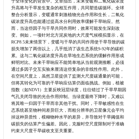
于全球变化的背景中。文章指出，未来变暖和二氧化碳浓度
升高将与干旱发生复杂的相互作用，共同塑造碳循环。全球
整合分析显示，变暖通常刺激植物光合作用和生长，二氧化
碳浓度升高也能通过提高水分利用效率缓解干旱响应。然
而，当这些因子与干旱共同作用时，效果可能发生深刻改
变。例如，一项针对北方泥炭地的大尺度气候模拟显示，在
RCP8.5未来情景下，变暖与干旱的共同作用使干旱导致的碳
损失增加了两倍以上，几乎抵消了该生态系统9-92年的碳积
累。这与二氧化碳浓度升高在旱地生态系统的缓解作用形成
鲜明对比。未来干旱响应不能简单地从当前观测推断，必须
通过多因子交互实验来厘清这些复杂的非线性作用。此外，
在空间尺度上，虽然卫星提供了监测大尺度碳通量的可能，
但将其转化为可靠的干旱响应估算仍面临挑战。例如，植被
指数（如NDVI）主要反映冠层绿度，往往错过了干旱早期因
气孔关闭导致的光合作用抑制。当绿度最终下降时，又难以
将其唯一归因于干旱而非其他干扰。同时，干旱敏感性在生
态系统甚至物种间差异巨大，而粗分辨率的卫星像元会平均
掉这种异质性，模糊物种水平的差异，并导致对干旱阈值和
碳损失的估算产生偏差。因此，克服时空尺度限制对于准确
约束大尺度干旱碳收支至关重要。