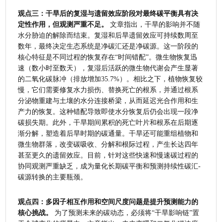
观点三：干旱后的复湿与遗留效应阶段对最终碳平衡具有决
定性作用，但观测严重不足。
 文章指出，干旱的影响并不随
水分胁迫的解除而结束。复湿和后旱遗留效应可持续数周至
数年，最终决定生态系统是净碳汇还是净碳源。这一阶段的
核心特征是不同过程的恢复存在“时间错配”。微生物恢复迅
速（数小时至数天），复湿后活跃的微生物代谢会产生显著
的二氧化碳脉冲（排放增加35.7%）。相比之下，植物恢复较
慢，它们需要修复水力损伤、替换死亡的根系，并通过根系
分泌物重建与土壤的水分连接桥梁，从而延迟光合作用和生
产力的恢复。这种错配导致即使水分恢复后仍会出现一段净
碳损失期。此外，干旱期间累积的死亡叶片和根系在后期逐
渐分解，塑造着后旱时期的碳通量。干旱还可能重组植物和
微生物群落，改变碳吸收、分解和根际过程，产生长达四年
甚至更久的遗留效应。目前，针对这些快速和慢速碳过程的
协同观测严重缺乏，成为量化长期碳平衡和预测持续性碳汇-
碳源转换的主要瓶颈。
观点四：多因子相互作用和空间尺度问题是提升预测能力的
核心挑战。
 为了预测未来的碳动态，必须将“干旱影响链”置