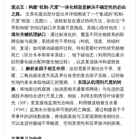
观点五：构建“机制-尺度”一体化框架是解决不确定性的必由
之路。
 文章在最后部分提出并详细阐述了一个集成的“机制-
尺度”框架（见图2）。该框架旨在通过协同方法，弥合沿“干
旱影响链”的知识缺口并克服尺度挑战。其核心路径包括： 1. 
填补关键机理缺口
：通过标准化的、覆盖不同生物群系的联
网实验与观测，系统研究干旱特征（时机、强度、持续时
间、复湿）如何驱动碳循环过程。特别需要针对性研究植物
死亡（区分木本和草本系统）、地下碳动态（利用同位素示
踪剂量化碳分配和微生物过程），以及复湿脉冲和遗留效
应。 2. 
解析多因子相互作用
：迫切需要开展结合干旱、变
暖、二氧化碳浓度升高及养分改变的复合因子实验，以经验
性地约束未来陆地碳汇的预测。 3. 
实现从机理到尺度的转
换
：将地面过程观测（如涡度相关通量塔网络）与先进的遥
感技术相结合进行尺度上推。例如，利用太阳诱导叶绿素荧
光（SIF）更直接地监测光合响应，利用微波植被含水量
（VWC）监测水分胁迫和可能的死亡阈值。通过构建基于干
旱事件的训练数据集，将地面真值与卫星观测校准相结合，
可以改进对极端干旱幅度、空间异质性和后旱脉冲的探测。
文章意义与价值