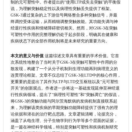
制的元可塑性中。作者提出的“使用LTP或失去突触”的平衡假
说，为理解突触稳定性以及病理性突触丢失提供了框架。
GSK-3通过复杂的上下游信号网络整合多种突触信号，并最
终调控受体运输，从而精细调整突触效能。其功能失调与神
经退行性疾病和情绪障碍密切相关。然而，对GSK-3在突触
可塑性中作用的完整理解仍处于起步阶段，明确其在健康和
疾病状态下的全部作用机制将是未来研究的重要方向。
本文的意义与价值
 这篇综述文章具有重要的学术价值。它首
次系统性地整合了当时关于GSK-3在突触可塑性中作用的分
散发现，构建了一个从分子机制到生理功能再到病理意义的
连贯理论框架。文章不仅总结了GSK-3在LTD中的核心作用，
更重要的是提出了其作为LTP与LTD交互枢纽以及“元可塑性
开关”的创新观点。作者进一步将这一基础发现延伸至神经退
行性疾病领域，提出了“病理性可塑性”和“突触凋亡”的假说，
将GSK-3的突触功能与阿尔茨海默病的发病机制直接联系起
来，为理解该类疾病的早期突触功能障碍提供了强有力的理
论依据和潜在的治疗靶点思路。文章逻辑清晰，论据充分，
涵盖了从电生理、分子生物学到行为学等多个层面的证据，
是一篇在神经科学领域，特别是突触可塑性和疾病机制研究