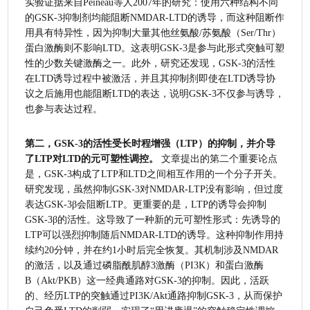
实验证据来自Peineau等人2007年的研究：使用六种结构不同
的GSK-3抑制剂均能阻断NMDAR-LTD的诱导，而这种阻断作
用具有特异性，因为抑制大量其他丝氨酸/苏氨酸（Ser/Thr）
蛋白激酶则不影响LTD。这表明GSK-3是参与此形式突触可塑
性的少数关键激酶之一。此外，研究还发现，GSK-3的活性
在LTD诱导过程中被激活，并且其抑制剂即使在LTD诱导协
议之后施用也能阻断LTD的表达，说明GSK-3不仅参与诱导，
也参与表达过程。
第二，GSK-3的活性受长时程增强（LTP）的抑制，并介导
了LTP对LTD的元可塑性调控。
 文章提出的第二个重要论点
是，GSK-3构成了LTP和LTD之间相互作用的一个分子开关。
研究发现，虽然抑制GSK-3对NMDAR-LTP没有影响，但过度
表达GSK-3β会阻断LTP。更重要的是，LTP的诱导会抑制
GSK-3β的活性。这导致了一种新的元可塑性形式：先诱导的
LTP可以强烈抑制随后NMDAR-LTD的诱导。这种抑制作用持
续约20分钟，并在约1小时后完全恢复。其机制涉及NMDAR
的激活，以及通过磷脂酰肌醇3激酶（PI3K）和蛋白激酶
B（Akt/PKB）这一经典通路对GSK-3的抑制。因此，活跃
的、经历LTP的突触通过PI3K/Akt通路抑制GSK-3，从而保护