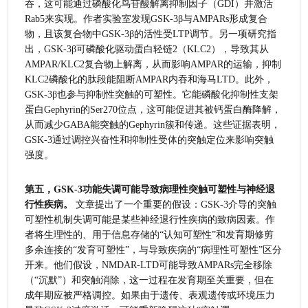
吞，这可能通过磷酸化鸟苷酸解离抑制因子（GDI）并激活
Rab5来实现。作者实验室发现GSK-3β与AMPARs形成复合
物，且该复合物中GSK-3β的活性受LTP调节。另一项研究指
出，GSK-3β可磷酸化驱动蛋白轻链2（KLC2），导致其从
AMPAR/KLC2复合物上解离，从而影响AMPAR的运输，抑制
KLC2磷酸化的肽段能阻断AMPAR内吞和海马LTD。此外，
GSK-3β也参与抑制性突触的可塑性。它能磷酸化抑制性支架
蛋白Gephyrin的Ser270位点，这可能促进其被钙蛋白酶降解，
从而减少GABA能突触的Gephyrin簇和传递。这些证据表明，
GSK-3通过调控兴奋性和抑制性受体的突触定位来影响突触
强度。
第五，GSK-3功能失调可能导致病理性突触可塑性与神经退
行性疾病。
 文章提出了一个重要的假设：GSK-3介导的突触
可塑性机制失调可能是某些神经退行性疾病的致病因素。作
者将生理性的、用于信息存储的“认知可塑性”和发育期修剪
多余连接的“发育可塑性”，与导致疾病的“病理性可塑性”区分
开来。他们假设，NMDAR-LTD可能导致AMPARs完全移除
（“沉默”）和突触消除，这一过程在发育期至关重要，但在
成年期应被严格调控。如果由于遗传、表观遗传或环境压力