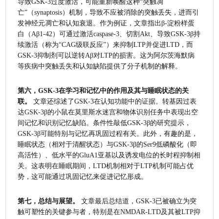
导致GSK-3过度激活，可能重新唤醒这种“突触凋
亡”（synaptosis）机制，导致不应被消除的突触丢失，进而引
发神经元凋亡和认知衰退。作为例证，文章指出β-淀粉样蛋
白（Aβ1-42）可通过激活caspase-3、切割Akt、导致GSK-3β持
续激活（称为“CAG级联反应”）来抑制LTP并促进LTD，而
GSK-3抑制剂可以逆转Aβ对LTP的损害。这为阿尔茨海默病
等疾病中突触丢失和认知缺陷提供了分子机制的解释。
第六，GSK-3在学习和记忆中的作用及其与睡眠状态的关
联。
 文章还综述了GSK-3在认知功能中的证据。转基因过表
达GSK-3β的小鼠在莫里斯水迷宫和物体识别任务中表现出空
间记忆和识别记忆缺陷。条件性敲低GSK-3β的研究提示，
GSK-3β可能特别与记忆再巩固过程有关。此外，有趣的是，
睡眠状态（相对于清醒状态）与GSK-3β的Ser9低磷酸化（即
高活性）、低水平的GluA1亚基以及诱发电位的长时程抑制相
关。这表明在睡眠期间，LTD机制相对于LTP机制可能占优
势，这可能通过巩固记忆来促进记忆形成。
第七，总结与展望。
 文章最后总结道，GSK-3已被确立为突
触可塑性的关键参与者，特别是在NMDAR-LTD及其被LTP抑