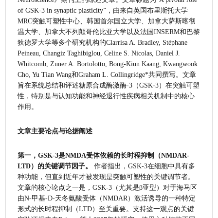
of GSK-3 in synaptic plasticity”，由来自英国布里斯托大学
MRC突触可塑性中心、韩国首尔国立大学、加拿大萨斯喀彻
温大学、加拿大不列颠哥伦比亚大学以及法国INSERM和巴黎
狄德罗大学等多个研究机构的Clarrisa A. Bradley, Stéphane 
Peineau, Changiz Taghibiglou, Celine S. Nicolas, Daniel J. 
Whitcomb, Zuner A. Bortolotto, Bong-Kiun Kaang, Kwangwook 
Cho, Yu Tian Wang和Graham L. Collingridge*共同撰写。文章
旨在系统总结和评述糖原合成酶激酶-3（GSK-3）在突触可塑
性，特别是与认知功能和神经退行性疾病相关机制中的核心
作用。
文章主要论点与论据阐述
第一，GSK-3是NMDA受体依赖的长时程抑制（NMDAR-
LTD）的关键调节因子。
 作者指出，GSK-3在细胞中具有多
种功能，但直到近年才被发现是突触可塑性的关键调节者。
文章的核心论点之一是，GSK-3（尤其是β亚型）对于海马区
由N-甲基-D-天冬氨酸受体（NMDAR）激活诱导的一种特定
形式的长时程抑制（LTD）至关重要。支持这一观点的关键