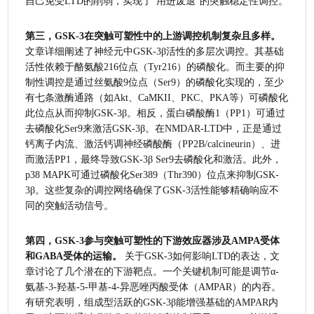
自己免受LTD的削弱，实现了“用进废退”的突触稳定性调控。
第三，GSK-3在突触可塑性中的上游调控机制复杂且多样。
文章详细阐述了神经元中GSK-3β活性的多层次调控。其基础
活性依赖于酪氨酸216位点（Tyr216）的磷酸化。而主要的抑
制性调控是通过丝氨酸9位点（Ser9）的磷酸化实现的，至少
有七条激酶通路（如Akt、CaMKII、PKC、PKA等）可磷酸化
此位点从而抑制GSK-3β。相反，蛋白磷酸酶1（PP1）可通过
去磷酸化Ser9来激活GSK-3β。在NMDAR-LTD中，正是通过
钙离子内流、激活钙调神经磷酸酶（PP2B/calcineurin）、进
而激活PP1，最终导致GSK-3β Ser9去磷酸化和激活。此外，
p38 MAPK可通过磷酸化Ser389（Thr390）位点来抑制GSK-
3β。这些复杂的调控网络确保了GSK-3活性能够精确响应不
同的突触活动信号。
第四，GSK-3参与突触可塑性的下游效应器涉及AMPA受体
和GABA受体的运输。
 关于GSK-3如何影响LTD的表达，文
章讨论了几个潜在的下游靶点。一个关键机制可能是调节α-
氨基-3-羟基-5-甲基-4-异恶唑丙酸受体（AMPAR）的内吞。
有研究表明，组成型活跃的GSK-3β能增强基础的AMPAR内