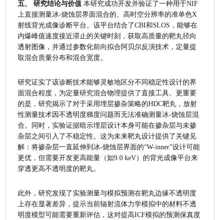
五、 研究结论与价值
 本研究成功开发并验证了一种用于NIF
上直接测量冰-烧蚀层界面混合的、高时空分辨率的准单色X
射线背光成像诊断平台。该平台结合了CBI和SLOS，能够在
内爆峰值速度接近滞止的关键时刻，获取高质量的靶丸径向
透射图像，并通过参数化前向拟合阿贝尔反演技术，定量提
取混合质量分布和混合宽度。
研究证实了该诊断技术能够灵敏地区分不同稳定性设计的界
面混合程度，为定量研究混合物理提供了直接工具。更重要
的是，研究揭示了对于采用埋层掺杂策略的HDC靶丸，放射
性测量技术因不透明度梯度问题而无法准确测量冰-烧蚀层混
合。同时，实验证据暗示埋层设计本身可能在掺杂层与未掺
杂层之间引入了不稳定性。这为未来靶丸设计提供了关键见
解：将掺杂层一直延伸到冰-烧蚀层界面的“W-inner”设计可能
更优，但需要开发更高能量（如9.0 keV）的背光成像平台来
穿透更高不透明度的靶丸。
此外，研究发现了实验测量与模拟预测在靶丸边缘不透明度
上存在显著差异，提示当前辐射流体力学模拟中的材料不透
明度模型可能需要重新评估，这对提高ICF模拟的预测保真度