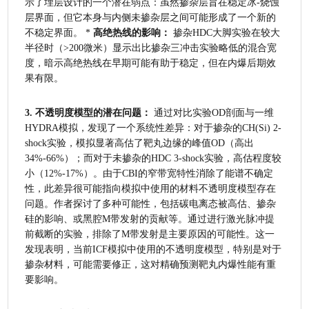
示了埋层设计的一个潜在弱点：虽然掺杂层旨在稳定冰-烧蚀
层界面，但它本身与内侧未掺杂层之间可能形成了一个新的
不稳定界面。 * 
高绝热线的影响：
 掺杂HDC大脚实验在较大
半径时（>200微米）显示出比掺杂三冲击实验略低的混合宽
度，暗示高绝热线在早期可能有助于稳定，但在内爆后期效
果有限。
3. 不透明度模型的潜在问题：
 通过对比实验OD剖面与一维
HYDRA模拟，发现了一个系统性差异：对于掺杂的CH(Si) 2-
shock实验，模拟显著高估了靶丸边缘的峰值OD（高出
34%-66%）；而对于未掺杂的HDC 3-shock实验，高估程度较
小（12%-17%）。由于CBI的窄带宽特性消除了能谱不确定
性，此差异很可能指向模拟中使用的材料不透明度模型存在
问题。作者探讨了多种可能性，包括碳电离态被高估、掺杂
硅的影响、或黑腔M带发射的贡献等。通过进行激光脉冲提
前截断的实验，排除了M带发射是主要原因的可能性。这一
发现表明，当前ICF模拟中使用的不透明度模型，特别是对于
掺杂材料，可能需要修正，这对精确预测靶丸内爆性能有重
要影响。