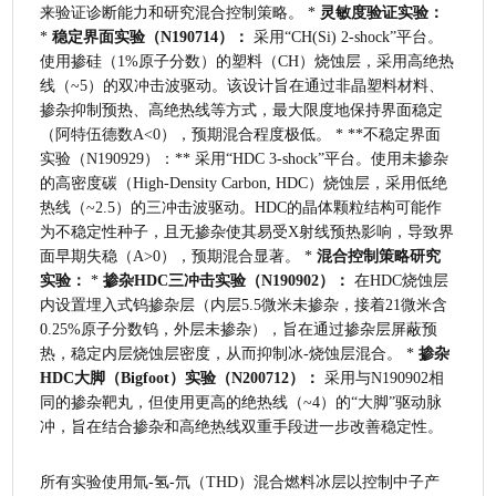
来验证诊断能力和研究混合控制策略。 * 
灵敏度验证实验：
* 
稳定界面实验（N190714）：
 采用“CH(Si) 2-shock”平台。
使用掺硅（1%原子分数）的塑料（CH）烧蚀层，采用高绝热
线（~5）的双冲击波驱动。该设计旨在通过非晶塑料材料、
掺杂抑制预热、高绝热线等方式，最大限度地保持界面稳定
（阿特伍德数A<0），预期混合程度极低。 * **不稳定界面
实验（N190929）：** 采用“HDC 3-shock”平台。使用未掺杂
的高密度碳（High-Density Carbon, HDC）烧蚀层，采用低绝
热线（~2.5）的三冲击波驱动。HDC的晶体颗粒结构可能作
为不稳定性种子，且无掺杂使其易受X射线预热影响，导致界
面早期失稳（A>0），预期混合显著。 * 
混合控制策略研究
实验：
 * 
掺杂HDC三冲击实验（N190902）：
 在HDC烧蚀层
内设置埋入式钨掺杂层（内层5.5微米未掺杂，接着21微米含
0.25%原子分数钨，外层未掺杂），旨在通过掺杂层屏蔽预
热，稳定内层烧蚀层密度，从而抑制冰-烧蚀层混合。 * 
掺杂
HDC大脚（Bigfoot）实验（N200712）：
 采用与N190902相
同的掺杂靶丸，但使用更高的绝热线（~4）的“大脚”驱动脉
冲，旨在结合掺杂和高绝热线双重手段进一步改善稳定性。
所有实验使用氚-氢-氘（THD）混合燃料冰层以控制中子产