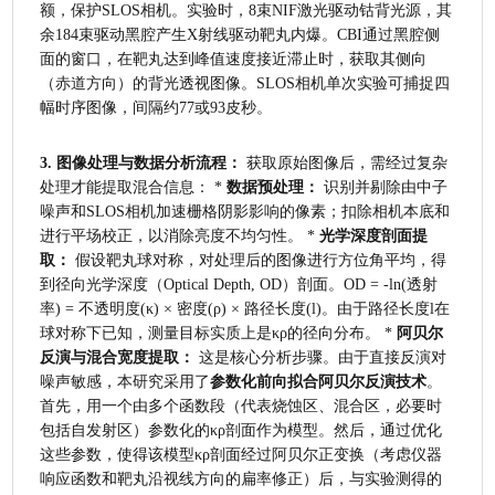
额，保护SLOS相机。实验时，8束NIF激光驱动钴背光源，其
余184束驱动黑腔产生X射线驱动靶丸内爆。CBI通过黑腔侧
面的窗口，在靶丸达到峰值速度接近滞止时，获取其侧向
（赤道方向）的背光透视图像。SLOS相机单次实验可捕捉四
幅时序图像，间隔约77或93皮秒。
3. 图像处理与数据分析流程：
 获取原始图像后，需经过复杂
处理才能提取混合信息： * 
数据预处理：
 识别并剔除由中子
噪声和SLOS相机加速栅格阴影影响的像素；扣除相机本底和
进行平场校正，以消除亮度不均匀性。 * 
光学深度剖面提
取：
 假设靶丸球对称，对处理后的图像进行方位角平均，得
到径向光学深度（Optical Depth, OD）剖面。OD = -ln(透射
率) = 不透明度(κ) × 密度(ρ) × 路径长度(l)。由于路径长度l在
球对称下已知，测量目标实质上是κρ的径向分布。 * 
阿贝尔
反演与混合宽度提取：
 这是核心分析步骤。由于直接反演对
噪声敏感，本研究采用了
参数化前向拟合阿贝尔反演技术
。
首先，用一个由多个函数段（代表烧蚀区、混合区，必要时
包括自发射区）参数化的κρ剖面作为模型。然后，通过优化
这些参数，使得该模型κρ剖面经过阿贝尔正变换（考虑仪器
响应函数和靶丸沿视线方向的扁率修正）后，与实验测得的