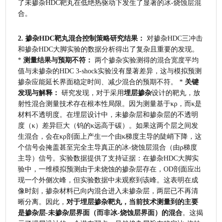
了未掺杂HDC靶丸在低绝热驱动下发生了显著的冰-烧蚀层混
合。
2. 掺杂HDC靶丸混合控制策略研究结果：
 对掺杂HDC三冲击
和掺杂HDC大脚实验的数据分析得出了复杂且重要的发现。 
* 
测量结果与预期不符：
 两个掺杂实验测得的混合宽度平均
值与未掺杂的HDC 3-shock实验没有显著差异，这与模拟预测
掺杂应能延长界面稳定时间、减少混合的预期不符。 * 
关键
发现与解释：
 研究发现，对于采用
埋层掺杂
设计的靶丸，放
射性混合测量技术存在根本性局限。因为测量基于κρ，而κ是
材料不透明度。在埋层设计中，未掺杂层和掺杂层的不透明
度（κ）差异巨大（钨的κ远高于碳）。如果这两个层之间发
生混合，会在κρ剖面上产生一个由κ梯度主导的陡峭下降，这
个信号会掩盖甚至完全主导真正的冰-烧蚀层混合（由ρ梯度
主导）信号。实验数据提供了支持证据：在掺杂HDC大脚实
验中，一维模拟预测由于未烧蚀的掺杂层存在，OD剖面应出
现一个外侧次峰，但实验数据中未观察到该峰。这表明在成
像时刻，掺杂材料已向内混合进入未掺杂层，两层已不再清
晰分离。因此，
对于埋层掺杂靶丸，当前技术测量到的主要
是掺杂层-未掺杂层界面（而非冰-烧蚀层界面）的混合
。这揭