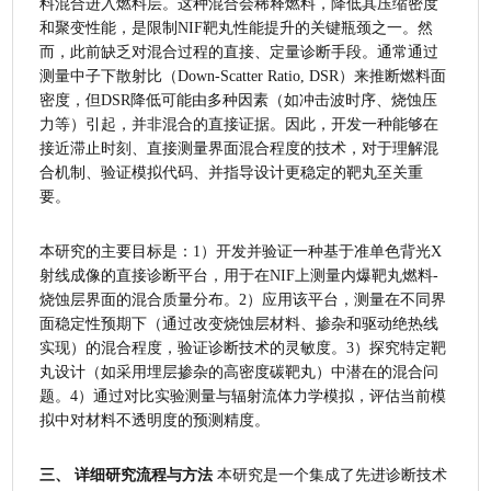
料混合进入燃料层。这种混合会稀释燃料，降低其压缩密度
和聚变性能，是限制NIF靶丸性能提升的关键瓶颈之一。然
而，此前缺乏对混合过程的直接、定量诊断手段。通常通过
测量中子下散射比（Down-Scatter Ratio, DSR）来推断燃料面
密度，但DSR降低可能由多种因素（如冲击波时序、烧蚀压
力等）引起，并非混合的直接证据。因此，开发一种能够在
接近滞止时刻、直接测量界面混合程度的技术，对于理解混
合机制、验证模拟代码、并指导设计更稳定的靶丸至关重
要。
本研究的主要目标是：1）开发并验证一种基于准单色背光X
射线成像的直接诊断平台，用于在NIF上测量内爆靶丸燃料-
烧蚀层界面的混合质量分布。2）应用该平台，测量在不同界
面稳定性预期下（通过改变烧蚀层材料、掺杂和驱动绝热线
实现）的混合程度，验证诊断技术的灵敏度。3）探究特定靶
丸设计（如采用埋层掺杂的高密度碳靶丸）中潜在的混合问
题。4）通过对比实验测量与辐射流体力学模拟，评估当前模
拟中对材料不透明度的预测精度。
三、 详细研究流程与方法
 本研究是一个集成了先进诊断技术