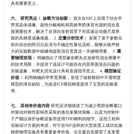
具有重要意义。
六、 研究亮点
 1. 
诊断方法创新：
 首次在NIF上实现了结合窄
带宽晶体成像、超快分幅相机和高效率腔体背光源的混合直
接测量技术，解决了在强自发射背景下对高速运动微尺度界
面的高精度成像难题。 2. 
定量分析技术：
 发展了基于参数化
前向拟合的阿贝尔反演与不确定性量化流程，能够从噪声较
大的实验数据中稳健地提取混合宽度这一关键物理量。 3. 
重
要物理发现：
 明确指出了埋层掺杂靶丸在放射性混合测量中
的技术局限，并提供了该设计可能存在内层界面混合问题的
实验迹象，对靶丸优化设计具有直接指导意义。 4. 
模型验证
价值：
 利用精确的窄带宽测量，发现了辐射模拟中不透明度
模型的潜在缺陷，为改进ICF模拟精度提供了宝贵的实验基
准。
七、 其他有价值内容
 研究还详细描述了为减少黑腔诊断窗口
对驱动对称性影响而采取的激光束重排策略，以及为控制中
子产额以保护诊断设备而使用THD燃料的细节。这些工程和
实验设计方面的考虑，对于在NIF这样的大型装置上成功实施
精密物理实验具有重要参考价值。论文最后也展望了未来需