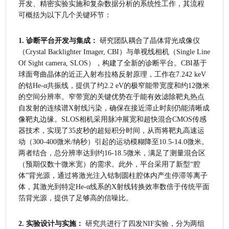
开发、精密实验实施和复杂数据分析的系统性工作，其流程
可概括为以下几个关键环节：
1. 诊断平台开发与集成：
 研究团队耦合了晶体背光成像仪
（Crystal Backlighter Imager, CBI）与单视线相机（Single Line 
Of Sight camera, SLOS），构建了全新的诊断平台。CBI基于
球面弯曲晶体的近正入射布拉格反射原理，工作在7.242 keV
的钴He-α共振线，提供了约2.2 eV的极窄能带宽度和约12微米
的空间分辨率。窄带宽的关键优势在于能有效滤除靶丸热点
自发射的连续谱X射线污染，确保在接近滞止时刻仍能清晰成
像靶丸边缘。SLOS相机采用脉冲展宽和超快混合CMOS传感
器技术，实现了35皮秒的超短积分时间，从而将靶丸高速运
动（300-400微米/纳秒）引起的运动模糊降至10.5-14.0微米。
两者结合，总分辨率达到约16-18.5微米，满足了测量混合区
（预期仅数十微米宽）的需求。此外，平台采用了新型“腔
体”背光源，通过将激光注入钴制圆柱腔体内产生停滞等离子
体，其激光到特定He-α线系的X射线转换效率数倍于传统平面
箔背光源，提供了足够高的信噪比。
2. 实验设计与实施：
 研究共进行了四发NIF实验，分为两组