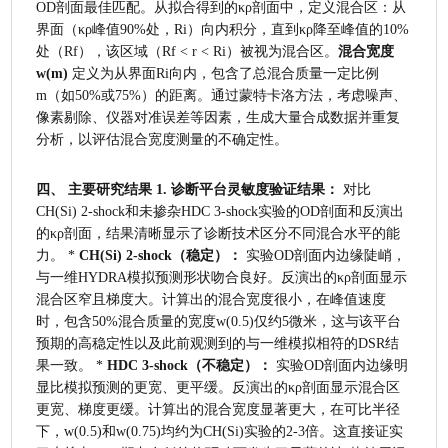
OD剖面最佳匹配。从拟合得到的κρ剖面中，定义混合区：从
界面（κρ峰值90%处，Ri）向内积分，直到κρ降至峰值的10%
处（Rf），该区域（Rf < r < Ri）被视为混合区。
混合宽度
w(m)
 定义为从界面Ri向内，包含了总混合质量一定比例
m（如50%或75%）的距离。通过蒙特卡洛方法，考虑噪声、
像素剔除、仪器对准误差等因素，生成大量合成数据并重复
分析，以评估混合宽度测量的不确定性。
四、 主要研究结果
1. 诊断平台灵敏度验证结果：
 对比
CH(Si) 2-shock和未掺杂HDC 3-shock实验的OD剖面和反演出
的κρ剖面，结果清晰显示了诊断技术区分不同混合水平的能
力。 * 
CH(Si) 2-shock（稳定）：
 实验OD剖面内边缘陡峭，
与一维HYDRA模拟预测形状吻合良好。反演出的κρ剖面显示
混合区窄且梯度大。计算出的混合宽度很小，在峰值速度
时，包含50%混合质量的宽度w(0.5)仅约5微米，这与该平台
预期的高稳定性以及此前观测到的与一维模拟相符的DSR结
果一致。 * 
HDC 3-shock（不稳定）：
 实验OD剖面内边缘明
显比模拟预测的更宽、更平缓。反演出的κρ剖面显示混合区
更宽、梯度更缓。计算出的混合宽度显著更大，在可比半径
下，w(0.5)和w(0.75)均约为CH(Si)实验的2-3倍。这直接证实