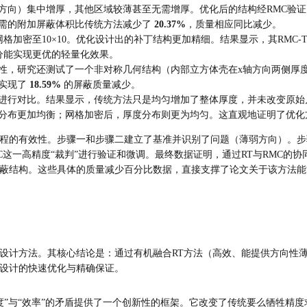
集中增厚，其他区域较薄甚至无需增厚。优化后的结构经RMC验证，其TID为6
需的附加屏蔽体积比传统方法减少了 
20.37%
，质量相应同比减少。
加密至10×10。优化设计出的补丁结构更加精细。结果显示，其RMC-TID进一步
分能实现更优的轻量化效果。
性，研究还测试了一个非对称几何结构（内部立方体壳在x轴方向两侧厚
实现了 
18.59%
 的屏蔽质量减少。
进行对比。结果显示，传统方法只是均匀增加了整体厚度，并未改变原始
分布更加均衡；网格加密后，厚度分布则更为均匀。这直观地证明了优化方
程的有效性。步骤一和步骤二建立了基准并识别了问题（薄弱方向）。步
这一高精度“裁判”进行验证和微调。最终数据证明，通过RT与RMC的协
蔽结构。这些具体的质量减少百分比数据，直接支撑了论文关于该方法能
设计方法。其核心结论是：通过有机融合RT方法（高效、能提供方向性薄
设计的快速优化与精确保证。
度”与“效率”的矛盾提供了一个创新性的框架。它改变了传统要么牺牲精度