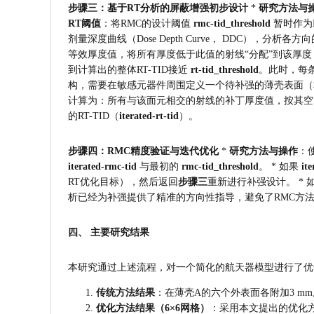
步骤三：基于RT分析的屏蔽增强初步设计
 * 
研究方法与
RT阈值
：将RMC的设计阈值 
rmc-tid_threshold
 暂时作
剂量深度曲线（Dose Depth Curve， DDC
等效厚度值，将所有厚度低于此值的射线“分配”到该厚度
到计算出的整体RT-TID接近 
rt-tid_threshold
。此时，每条
构，需要在敏感元器件周围定义一个待补强的薄壳表面（本研
计算为：所有与该面元相交的射线的补丁厚度值，按其空
的RT-TID（
iterated-rt-tid
）。
步骤四：RMC精度验证与迭代优化
 * 
研究方法与操作
：
iterated-rmc-tid
 与最初的 
rmc-tid_threshold
。 * 如果 
it
RT优化目标），然后返回
步骤三
重新进行补强设计。 * 如
析已经为补强提供了精准的方向性指导，避免了RMC方
四、 主要研究结果
本研究通过上述流程，对一个简化的航天器模型进行了优
传统方法结果
：在薄壳A的六个外表面各附加3 mm厚的
优化方法结果（6×6网格）
：采用本文提出的优化方法，以