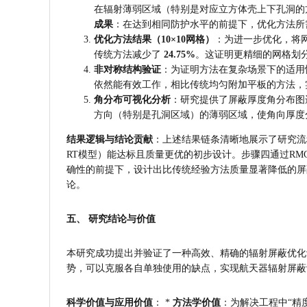
在辐射薄弱区域（特别是对应立方体壳上下孔洞的方向）
成果
：在达到相同防护水平的前提下，优化方法所
优化方法结果（10×10网格）
：为进一步优化，将网格
传统方法减少了 
24.75%
。这证明更精细的网格划
非对称结构验证
：为证明方法在复杂场景下的适用
依然能有效工作，相比传统均匀附加平板的方法，
角分布可视化分析
：研究提供了屏蔽厚度角分布图
方向（特别是孔洞区域）的薄弱区域，使角向厚度
结果逻辑与结论贡献
：上述结果链条清晰地展示了研究流
RT模型）能达标且质量更优的初步设计。步骤四通过RMC
确性的前提下，设计出比传统经验方法质量显著降低的屏
论。
五、 研究结论与价值
本研究成功提出并验证了一种高效、精确的辐射屏蔽优化
势，可以克服各自单独使用的缺点，实现航天器辐射屏蔽
科学价值与应用价值
： * 
方法学价值
：为解决工程中“精