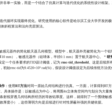
并非单一实验，而是一个结合了仿真计算与迭代优化的系统性设计框架。其
代循环实现最终优化。研究使用的核心软件是哈尔滨工业大学开发的极端环
包含固体斜程算法和法向壳层算法。
感元器件的简化航天器几何模型。模型中，航天器外壳被简化为一个铝制立方体（1
厚10 mm），敏感元器件（硅球体，半径0.1 mm）置于航天器中心。 * 
研
设定一个任务要求的TID设计阈值，记为 
rmc-tid_threshold
。这是后续所有
tid为9.4520×10³ rad(Si)，假设设计阈值设定为后续传统方法优化后的
操作
：使用
RT方法
对同一原始几何结构进行仿真。一方面，计算得到RT方
具体操作是：以敏感点为中心，将周围4π立体角空间均匀划分为大量角扇区（
条射线穿透几何结构所经历的等效铝厚度。这样，就得到了一个围绕敏感
效厚度小），这些薄弱方向是后续进行针对性屏蔽补强的关键依据。