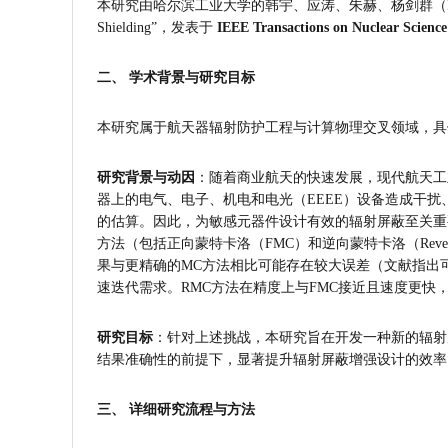
本研究由哈尔滨工业大学的韩宇、应涛、朱赫、杨剑群（IEEE会员）和李兴冀（
Shielding”，发表于 
IEEE Transactions on Nuclear Science
二、 学术背景与研究目标
本研究属于航天器辐射防护工程与计算物理交叉领域，具体聚焦于
研究背景与动因
：随着商业航天的快速发展，现代航天工
器上的电气、电子、机电和电光（EEEE）设备造成干扰
的估算。因此，为敏感元器件设计有效的辐射屏蔽至关重要。传统
方法（包括正向蒙特卡洛（FMC）和逆向蒙特卡洛（Rever
果与更精确的MC方法相比可能存在较大误差（文献指出可
速迭代需求。RMC方法在精度上与FMC接近且速度更
研究目标
：针对上述挑战，本研究旨在开发一种新的辐射
结果准确性的前提下，显著提升辐射屏蔽增强设计的效率
三、 详细研究流程与方法