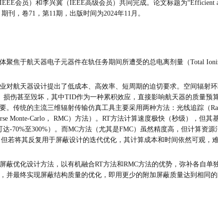
IEEE高级会员）共同完成。论文标题为“Efficient and Accurate Optim
 期刊，卷71，第11期，出版时间为2024年11月。
航天器电子元器件在轨任务期间所遭受的总电离剂量（Total Ionizin
业对航天器设计提出了低成本、高效率、短周期的迫切要求。空间辐射环
、损伤甚至毁坏，其中TID作为一种累积效应，直接影响航天器的质量预
的主流三维辐射传输仿真工具主要采用两种方法：光线追踪（Ray-Tracing
se Monte-Carlo， RMC）方法）。RT方法计算速度极快（秒级）
达-70%至300%）。而MC方法（尤其是FMC）虽然精度高，但计算
快，但若将其反复用于屏蔽设计的迭代优化，其计算成本和时间依然可观，
屏蔽优化设计方法，以有机融合RT方法和RMC方法的优势，弥补各自单独
，并最终实现屏蔽结构质量的优化，即用更少的附加屏蔽质量达到相同的