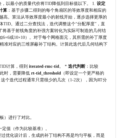
以最小的质量代价将TID降低到目标值以下。 1. 
设定
计算
：基于步骤二得到的每个角扇区的等效厚度和相应的
献的剂量越高。算法从等效厚度最小的射线开始，逐步选择更厚的
TID。通过二分查找法，迭代调整这个“分配厚度”，直
了将基于射线角度的补强方案转化为实际可制造的几何结
6×6或10×10）。对于每个网格面元，其所需的补丁厚度
精准对应的三维屏蔽补丁结构。计算此迭代后几何结构下
ID计算，得到 
iterated-rmc-tid
。 * 
迭代判断
：比较 
此时，需要降低 
rt-tid_threshold
（即设定一个更严格的
 这个迭代过程通常只需很少的几次（1-2次），因为RT分
板）进行了对比。
体积为一定值（作为比较基准）。
经过优化设计后，生成的补丁结构不再是均匀平板，而是