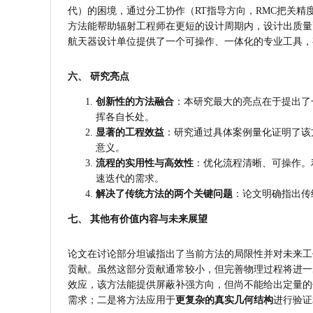
代）的困境，通过分工协作（RT指导方向，RMC把关精度
方法能帮助辐射工程师在更短的设计周期内，设计出质量
航天器设计单位提供了一个可操作、一体化的专业工具，
六、 研究亮点
创新性的方法融合
：本研究最大的亮点在于提出了
挥各自长处。
显著的工程效益
：研究通过具体案例量化证明了该
意义。
流程的实用性与高效性
：优化流程清晰、可操作。
速迭代的需求。
解决了传统方法的两个关键问题
：论文明确指出传
七、 其他有价值内容与未来展望
论文在讨论部分坦诚指出了当前方法的局限性并对未来工作
贡献。虽然这部分贡献通常较小，但完善物理过程将进一步
效应，该方法能提供屏蔽补强方向，但尚不能给出定量的优
需求；二是将方法应用于
更复杂的真实几何结构
进行验证