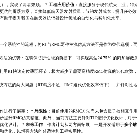
），实现了两者兼顾。 * 
工程应用价值
：直接服务于现代航天工业，特
更优的屏蔽方案，直接降低航天器发射质量，节约发射成本，提升任务效益
有助于提升我国在航天器抗辐射设计领域的自动化与智能化水平。
一个系统性的流程，将RT与RMC两种主流仿真方法不是作为替代选项，
方法的优势：在确保防护性能的前提下，可实现高达
24.75%
 的附加屏蔽
利用RT快速定位薄弱环节，极大减少了需要高精度RMC仿真的迭代次数
统方法的两大问题（RT精度不足、RMC迭代优化效率低下），并针对性
进行了展望： * 
局限性
：目前使用的RMC方法尚未包含质子核相互作
提升RMC仿真精度。此外，当前方法主要针对TID进行优化设计，对于
化设计。 * 
未来工作
：作者计划从两方面拓展：一是开发适用于
多个敏
和优化，以增强方法的普适性和工程实用性。