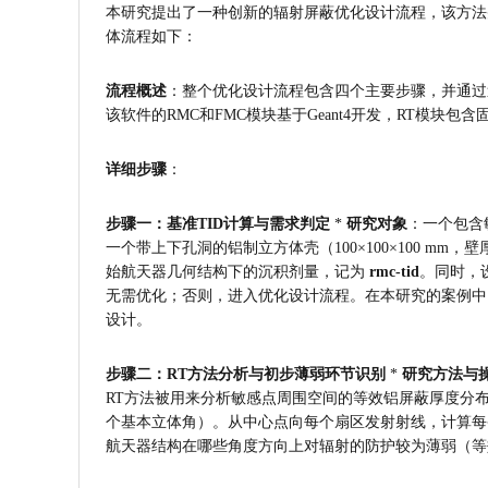
本研究提出了一种创新的辐射屏蔽优化设计流程，该方法
体流程如下：
流程概述
：整个优化设计流程包含四个主要步骤，并通过迭
该软件的RMC和FMC模块基于Geant4开发，RT模块
详细步骤
：
步骤一：基准TID计算与需求判定
 * 
研究对象
：一个包含敏
一个带上下孔洞的铝制立方体壳（100×100×100 mm，壁
始航天器几何结构下的沉积剂量，记为 
rmc-tid
。同时，
无需优化；否则，进入优化设计流程。在本研究的案例中，初始rmc-
设计。
步骤二：RT方法分析与初步薄弱环节识别
 * 
研究方法与
RT方法被用来分析敏感点周围空间的等效铝屏蔽厚度分布。
个基本立体角）。从中心点向每个扇区发射射线，计算每
航天器结构在哪些角度方向上对辐射的防护较为薄弱（等