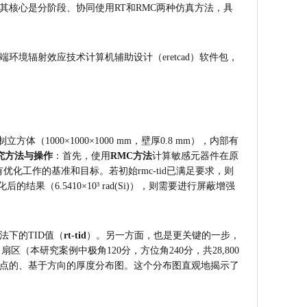
核心是分阶段、协同使用RT和RMC两种仿真方法，具
境辐射效应技术计算机辅助设计（eretcad）软件包，
000×1000×1000 mm，壁厚0.8 mm），内部有
究方法与操作
：首先，使用
RMC方法
计算敏感元器件在原
优化工作的基准和目标。若初始rmc-tid已满足要求，则
结果（6.5410×10³ rad(Si)），则需要进行屏蔽增强
法下的TID值（
rt-tid
）。另一方面，也是更关键的一步，
本研究案例中极角120分，方位角240分，共28,800
点的、基于方向的厚度分布图。这个分布图直观地揭示了