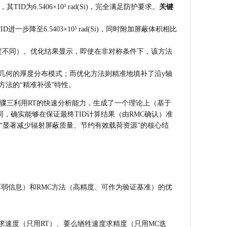
.5406×10³ rad(Si)，完全满足防护要求。
关键
降至6.5403×10³ rad(Si)，同时附加屏蔽体积相比
度不同）。优化结果显示，即使在非对称条件下，该方法
几何的厚度分布模式；而优化方法则精准地填补了沿y轴
法的“精准补强”特性。
骤三利用RT的快速分析能力，生成了一个理论上（基于
同，确实能够在保证最终TID计算结果（由RMC确认）准
“显著减少辐射屏蔽质量、节约有效载荷资源”的核心结
弱信息）和RMC方法（高精度、可作为验证基准）的优
求速度（只用RT）、要么牺牲速度求精度（只用MC迭