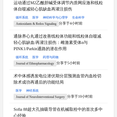
运动通过M2乙酰胆碱受体调节内质网应激和线粒
体自噬减轻心肌缺血再灌注损伤
循环系统
医学
神经科学与心理学
生命科学
分享于4小时前
Antioxidants & Redox Signaling
通脉养心丸通过改善线粒体功能和线粒体自噬减
轻心肌缺血/再灌注损伤：雌激素受体α与
PINK1/Parkin通路的潜在作用
循环系统
医学
药理与药物
分享于5小时前
Journal of Ethnopharmacology
术中体感诱发电位潜伏期分层预测血管内血栓切
除术成功再通后的功能结局
医学
神经系统
分享于10小时前
Journal of NeuroInterventional Surgery
Sofia 88超大孔抽吸导管在机械取栓中的首次多中
心经验