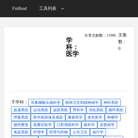
FmRead
工具列表
文集
分享文献数：11966
学
数：
科：
0
医学
子学科：
耳鼻咽喉头颈科学
精神卫生和精神病学
神经系统
血液系统
运动系统
泌尿系统
男科学
消化系统
循环系统
呼吸系统
医学病原体及感染
康复医学
老年医学
肿瘤学
烧伤整形
急重症医学
口腔颅面科学
眼科学
皮肤病学
免疫系统
护理学
药理与药物
公共卫生
放疗学