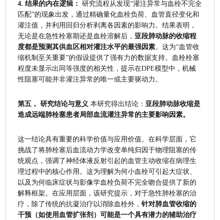
4. 结果的内在逻辑：
 研究流程从发现“灌注异常与血栓不完全
匹配”的现象出发，通过精确量化血栓负荷、血管直径变化和
灌注值，并利用回归分析剥离各因素的影响力。结果表明，
无论是在急性栓塞期还是血栓溶解后，
亚段肺动脉的收缩程
度都是预测其供血区相对灌注水平的最强因素
。这为“血管收
缩机制至关重要”的假设提供了强有力的数据支持。血栓栓塞
程度未显示出同等强度的相关性，提示在DPE模型中，机械
性阻塞可能并非灌注异常的唯一或主要驱动力。
第五， 研究结论与意义
 本研究得出结论：
亚段肺动脉收缩是
造成远端肺栓塞患者局部血流灌注异常的主要影响因素。
这一结论具有重要的科学价值与应用价值。在科学层面，它
挑战了将肺栓塞后血流动力学改变单纯归因于物理阻塞的传
统观点，强调了神经体液反射引起的血管主动收缩在病理生
理过程中的核心作用。这为理解为何小血栓可引起大症状、
以及为何临床症状与影像学血栓负荷不完全吻合提供了新的
解释框架。在应用层面，该研究提示，对于急性肺栓塞的治
疗，除了传统的抗凝治疗以消除血栓外，
针对肺血管收缩的
干预（如使用血管扩张剂）可能是一个具有潜力的辅助治疗