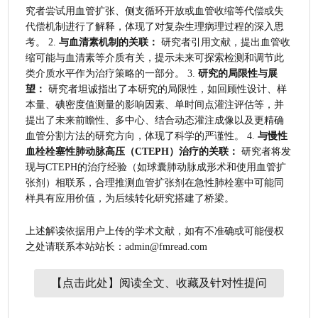
究者尝试用血管扩张、侧支循环开放或血管收缩等代偿或失
代偿机制进行了解释，体现了对复杂生理病理过程的深入思
考。 2. 
与血清素机制的关联：
 研究者引用文献，提出血管收
缩可能与血清素等介质有关，提示未来可探索检测和调节此
类介质水平作为治疗策略的一部分。 3. 
研究的局限性与展
望：
 研究者坦诚指出了本研究的局限性，如回顾性设计、样
本量、碘密度值测量的影响因素、单时间点灌注评估等，并
提出了未来前瞻性、多中心、结合动态灌注成像以及更精确
血管分割方法的研究方向，体现了科学的严谨性。 4. 
与慢性
血栓栓塞性肺动脉高压（CTEPH）治疗的关联：
 研究者将发
现与CTEPH的治疗经验（如球囊肺动脉成形术和使用血管扩
张剂）相联系，合理推测血管扩张剂在急性肺栓塞中可能同
样具有应用价值，为后续转化研究搭建了桥梁。
上述解读依据用户上传的学术文献，如有不准确或可能侵权
之处请联系本站站长：admin@fmread.com
【点击此处】阅读全文、收藏及针对性提问