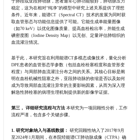
于肺段或亚段肺动脉，患者通常心肺功能较好，肺动脉压力
稳定，这为在相对“纯净”的模型中研究上述关系提供了理想
条件。近年来，能谱CT（Spectral CT）技术的发展为同时获
取血管形态与功能信息提供了可能。它能生成单能量图像
（如70 keV）以优化图像质量、提高血栓检出率，并能生成
碘密度图（Iodine Density Map）以无创、定量评估肺组织的
血流灌注情况。
基于此，本研究旨在利用能谱CT多模态成像技术，量化分析
DPE患者的血管形态学参数（包括血栓栓塞程度和血管形变
程度）与局部肺血流灌注分布之间的关系。其核心目标是阐
明在血栓机械性阻塞之外，亚段肺动脉的收缩是否以及如何
成为导致局部血流灌注异常的主要影响因素，从而为深入理
解急性肺栓塞的病理生理机制提供新的影像学证据。
第三， 详细研究流程与方法
 本研究为一项回顾性分析，工作
流程严谨，包含多个关键步骤。
1. 研究对象纳入与基线数据：
 研究回顾性纳入了2017年9月
至2024年1月期间，在本院经能谱CT肺动脉成像（CTPA）确