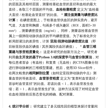
的层面及其相邻层面，测量栓塞处血管的直径和血栓的最大
直径，各取三个层面的平均值。
血栓栓塞程度
 定义为“血栓最
大直径 / 栓塞处血管直径”的比值。 * 
灌注值测量与碘密度比
计算：
 在碘密度图上，于栓塞血管供血区的肺实质内，避开
气道、大血管和胸膜，勾画多个感兴趣区（ROI，面积5~30 
mm²），测量碘密度值（mg/ml）。同样，测量该栓塞血管所
属上一级肺段动脉供血区的平均碘密度值。为了标准化并分
析局部灌注的差异性，计算 
亚段/段肺动脉碘密度比值
 （即
目标亚段供血区碘值 / 其所属段供血区碘值）。 * 
血管三维
重建与形变程度量化：
 这是本研究的创新方法之一。研究者
利用
自主开发的基于Python 3.8的深度学习血管分割算法
，对
每位患者首诊（有血栓）和复查（无血栓）的CTPA图像分别
进行肺动脉树的三维模型重建。然后，使用3D Slicer软件，
在两次检查的
相同解剖位置
（如特定亚段肺动脉的中点）测
量血管的等效直径。
血管形变程度
 定义为“复查时血管直径 / 
首诊时血管直径”的比值。若该比值 < 1，表示血管发生收
缩；若 > 1，表示血管发生扩张。这种方法实现了对特定血管
在血栓清除前后形态变化的精确、配对测量。
4. 统计学分析：
 研究建立了多元线性回归模型来探讨变量间