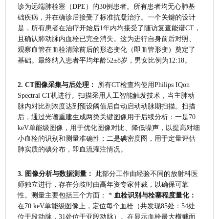
诊为远端肺栓塞（DPE）的30例患者。所有患者均无心肺基
础疾病，并在确诊后接受了标准抗凝治疗。一个关键的设计
是，所有患者在治疗开始后1年内均接受了随访复查能谱CT，
且确认肺动脉内血栓已完全消失。这为进行自身前后对照、
观察血管在血栓清除前后的形态变化（即血管形变）奠定了
基础。最终纳入患者平均年龄52±8岁，男女比例为12:18。
2. CT图像采集与后处理：
 所有CT检查均使用Philips IQon 
Spectral CT机进行。扫描采用人工智能触发技术，当主肺动
脉内对比剂浓度达到预设阈值后自动启动动脉期扫描。扫描
后，通过光谱重建生成两类关键图像用于后续分析：一是70 
keV单能级图像，用于优化图像对比、降低噪声，以提高对细
小血栓的识别和测量准确性；二是碘密度图，用于定量评估
肺实质的碘分布，即血流灌注情况。
3. 图像分析与数据测量：
 此部分工作由经验不同的放射科医
师独立进行，存在分歧时由高年资专家仲裁，以确保可靠
性。测量主要包括三个方面： * 
血栓识别与栓塞程度量化：
在70 keV单能级图像上，定位每个血栓（共发现85处：54处
位于段动脉，31处位于亚段动脉）。在显示血栓最大横截面