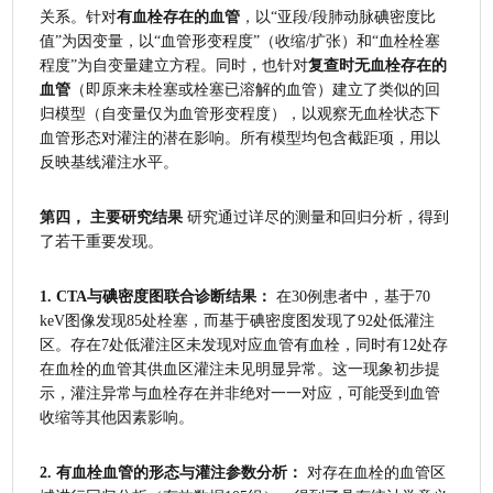
关系。针对
有血栓存在的血管
，以“亚段/段肺动脉碘密度比
值”为因变量，以“血管形变程度”（收缩/扩张）和“血栓栓塞
程度”为自变量建立方程。同时，也针对
复查时无血栓存在的
血管
（即原来未栓塞或栓塞已溶解的血管）建立了类似的回
归模型（自变量仅为血管形变程度），以观察无血栓状态下
血管形态对灌注的潜在影响。所有模型均包含截距项，用以
反映基线灌注水平。
第四， 主要研究结果
 研究通过详尽的测量和回归分析，得到
了若干重要发现。
1. CTA与碘密度图联合诊断结果：
 在30例患者中，基于70 
keV图像发现85处栓塞，而基于碘密度图发现了92处低灌注
区。存在7处低灌注区未发现对应血管有血栓，同时有12处存
在血栓的血管其供血区灌注未见明显异常。这一现象初步提
示，灌注异常与血栓存在并非绝对一一对应，可能受到血管
收缩等其他因素影响。
2. 有血栓血管的形态与灌注参数分析：
 对存在血栓的血管区