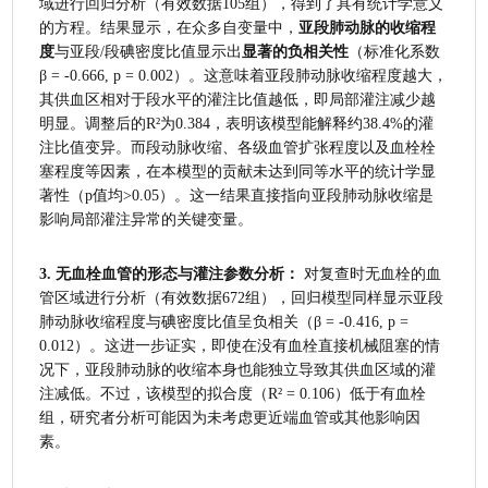
域进行回归分析（有效数据105组），得到了具有统计学意义
的方程。结果显示，在众多自变量中，
亚段肺动脉的收缩程
度
与亚段/段碘密度比值显示出
显著的负相关性
（标准化系数 
β = -0.666, p = 0.002）。这意味着亚段肺动脉收缩程度越大，
其供血区相对于段水平的灌注比值越低，即局部灌注减少越
明显。调整后的R²为0.384，表明该模型能解释约38.4%的灌
注比值变异。而段动脉收缩、各级血管扩张程度以及血栓栓
塞程度等因素，在本模型的贡献未达到同等水平的统计学显
著性（p值均>0.05）。这一结果直接指向亚段肺动脉收缩是
影响局部灌注异常的关键变量。
3. 无血栓血管的形态与灌注参数分析：
 对复查时无血栓的血
管区域进行分析（有效数据672组），回归模型同样显示亚段
肺动脉收缩程度与碘密度比值呈负相关（β = -0.416, p = 
0.012）。这进一步证实，即使在没有血栓直接机械阻塞的情
况下，亚段肺动脉的收缩本身也能独立导致其供血区域的灌
注减低。不过，该模型的拟合度（R² = 0.106）低于有血栓
组，研究者分析可能因为未考虑更近端血管或其他影响因
素。