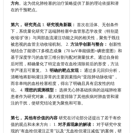
方向
。这为优化肺栓塞的治疗策略提供了新的理论依据和潜
在的干预靶点。
第六， 研究亮点
 1. 
研究视角新颖：
 首次在活体、无创条件
下，系统量化研究了远端肺栓塞中血管形态学改变（特别是
收缩/扩张）与局部血流灌注功能之间的相关性，聚焦于既往
被忽视的血管主动收缩机制。 2. 
方法学创新与整合：
 创新性
地结合了能谱CT多模态成像（70 keV单能级图+碘密度图）和
基于深度学习的血管三维分割与配对测量技术。通过自身前
后对照，精确量化了特定血管在血栓清除前后的形变，方法
学严谨且可重复。 3. 
明确的靶点发现：
 通过多元回归分析，
清晰地将影响灌注异常的主要因素指向“亚段肺动脉收缩”，
而非单纯的血栓栓塞程度，得出了明确且具有启发性的结
论。 4. 
理想的观测模型：
 选择无心肺基础疾病的远端肺栓塞
患者作为研究对象，最大程度排除了其他疾病对肺血管和灌
注的干扰，使研究结论更为聚焦和可靠。
第七， 其他有价值的内容
 研究在讨论部分还提出了若干有价
值的观点和未来方向： 1. 
对矛盾现象的解读：
 对于研究中发
现的“有血栓但灌注正常”以及“无血栓但灌注减低”的案例，研