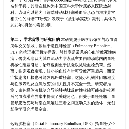
名和于兵，其所在机构为中国医科大学附属盛京医院放射
科。该研究以题为《远端肺动脉栓塞处血管形态与灌注异常
相关性的能谱CT研究》发表于《放射学实践》期刊，具体为
2025年8月第40卷第8期。
第二， 学术背景与研究目的
 本研究属于医学影像学与心血管
病学交叉领域，聚焦于急性肺栓塞（Pulmonary Embolism, 
PE）的病理生理机制探索。肺栓塞是常见的心血管致死性疾
病，传统观念认为其血流动力学紊乱主要由肺动脉内的血栓
机械性阻塞引起，治疗也侧重于抗凝以减轻血栓负荷。然
而，临床观察发现，较小的血栓有时可导致严重后果，而无
症状患者尸检也可能发现严重栓塞，这提示机械性阻塞程度
与临床表现及血流改变的相关性并不完全一致。研究者推
测，由神经体液机制介导的肺动脉反射性收缩可能在肺栓塞
后的血流灌注异常中扮演了关键角色，但关于血栓栓塞、血
管形态改变与局部血流灌注三者之间互动关系的活体、无创
影像学研究尚属空白。
远端肺栓塞（Distal Pulmonary Embolism, DPE）指血栓仅位