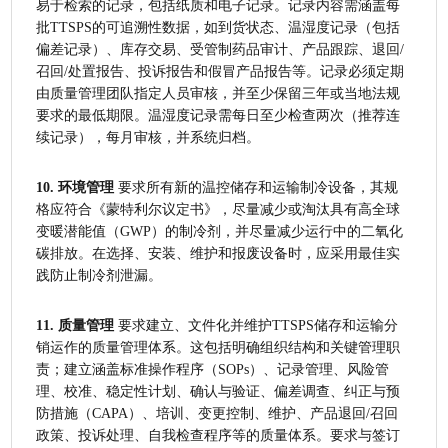
易于检索的记录，包括纸质和电子记录。记录内容需涵盖每
批TTSPS的可追溯性数据，如到货状态、温湿度记录（包括
偏差记录）、库存交易、受管制药品审计、产品跟踪、退回/
召回/处置报告、投诉报告和假冒产品报告等。记录必须定期
由质量管理团队指定人员审核，并至少保留三年或当地法规
要求的最低期限。温湿度记录需每日至少检查两次（推荐连
续记录），每月审核，并系统归档。
10. 环境管理
 要求所有新的温控储存和运输制冷设备，其规
格应符合《蒙特利尔议定书》，尽量减少或淘汰具有高全球
变暖潜能值（GWP）的制冷剂，并尽量减少运行中的二氧化
碳排放。在选择、安装、维护和报废设备时，应采用最佳实
践防止制冷剂泄漏。
11. 质量管理
 要求建立、文件化并维护TTSPS储存和运输分
销运作的质量管理体系。这包括明确组织结构和关键管理职
责；建立涵盖标准操作程序（SOPs）、记录管理、风险管
理、校准、稳定性计划、确认与验证、偏差调查、纠正与预
防措施（CAPA）、培训、变更控制、维护、产品退回/召回
政策、投诉处理、自我检查程序等的质量体系。要求与签订