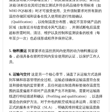
冰箱/冰柜仅在其经过独立测试并符合药品储存专用标准（如
WHO PQS标准）时才可接受使用。文件强制要求对所有新的
温控存储区域和设备在投入使用前进行性能确认
（Qualification），以绘制温度分布图，确定不宜存储产品的
区域（如靠近冷却盘管或冷风气流处），并测试断电后温度
超标所需时间。清洁、维护以及控制和监测设备的校准（每
年至少一次）也必须形成程序并保持记录。
5. 物料搬运
 简要要求在温控房间内使用的动力物料搬运设
备，必须具备在密闭空间内安全使用的认证，以保护工作人
员。
6. 运输与交付
 这是另一个核心章节，涵盖了从运输方式选择
到车辆和容器管理的全过程。运输必须确保运输温度符合发
送和接收地的监管要求，且任何超出制造商标签储存温度范
围的温度偏差不得对产品质量产生不利影响。需要对运输路
线进行特征描述和确认（Profiling and qualification），以选择
最适合的保护方法。对于外包的航空或海运承运商，应签订
正式的服务水平协议（SLA），明确其维持规定运输温度曲