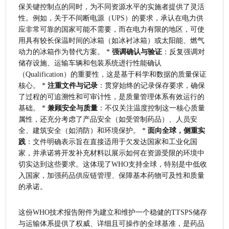
保关键控制点的同时，为不同资源水平的实施者提供了灵活
性。例如，关于不间断电源（UPS）的要求，承认在电力供
应非常可靠的国家可能不需要，而在电力有限的地区，可使
用具有较长保温时间的冰箱（如冰衬冰箱）或太阳能、燃气
动力的冰箱作为替代方案。 * 
强调确认与验证
：反复强调对
储存设施、运输车辆和包装系统进行性能确认
（Qualification）的重要性，这是基于科学和数据的质量保证
核心。 * 
注重文件与记录
：贯穿始终的记录保存要求，确保
了过程的可追溯性和可审计性，是质量管理体系有效运行的
基础。 * 
兼顾安全与质量
：不仅关注温度控制这一核心质量
属性，还充分考虑了产品安全（如受管制药品）、人员安
全、建筑安全（如消防）和环境保护。 * 
面向全球，侧重实
践
：文件明确表示旨在直接适用于欠发达国家和工业化国
家，并承诺将开发补充材料以展示如何在资源受限的环境中
切实达到这些要求。这体现了WHO支持全球，特别是中低收
入国家，加强药品供应链管理、保障基本药物可及性和质量
的承诺。
这份WHO技术报告附件为建立和维护一个稳健的TTSPS储存
与运输体系提供了权威、详细且可操作的全球基准，是药品