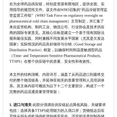
在为全球药品供应链，特别是资源有限地区，提供全面、实
用指导的规范性文件。该文件由WHO召集的“药品冷链管理监
管监督工作组”（WHO Task Force on regulatory oversight on 
pharmaceutical cold chain management）主导制定，并汇集了
来自监管机构、制药工业、物流公司、行业协会及技术供应
商的国际专家意见。其核心目标是建立一个基于现有国际法
规和最佳实践、同时兼顾不同发展水平国家（尤其是欠发达
国家）实际情况的药品良好储存与分销（Good Storage and 
Distribution Practice）框架，以确保时间和温度敏感型药品
（Time- and Temperature-Sensitive Pharmaceutical Products, 
TTSPS）在整个供应链中的质量、安全性和有效性。
本文件的结构清晰、内容详尽，涵盖了从药品进口到最终交
付的整个物流链条，并延伸至相关的质量管理和人员培训体
系。其主体内容可概括为以下十二个主要部分，构成了一个
完整的药品流通质量管理骨架：
1. 进口与清关
 此部分强调在供应链起点降低风险。关键要求
包括：选择具备TTSPS处理能力的入境口岸；货物抵达后应
尽快从码头或机场停机坪转移至安全、适宜的温度控制存储