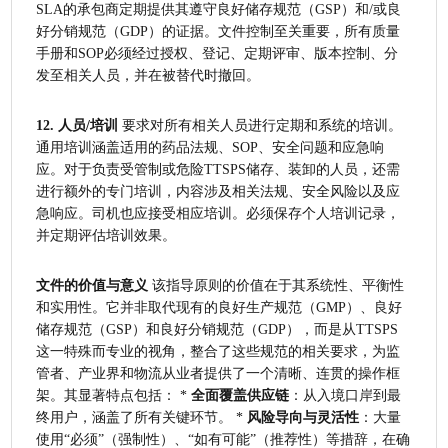
SLA的承包商定期提供其遵守良好储存规范（GSP）和/或良
好分销规范（GDP）的证据。文件控制至关重要，所有质量
手册和SOP必须经过授权、登记、定期评审、版本控制、分
发至相关人员，并在被替代时撤回。
12. 人员/培训
 要求对所有相关人员进行定期和系统的培训。
通用培训涵盖适用的药品法规、SOP、安全问题和应急响
应。对于负责受管制或危险TTSPS储存、装卸的人员，还需
进行额外的专门培训，内容涉及相关法规、安全风险以及应
急响应。司机也应接受相应培训。必须保存个人培训记录，
并定期评估培训效果。
文件的价值与意义
 该指导原则的价值在于其系统性、平衡性
和实用性。它并非取代现有的良好生产规范（GMP）、良好
储存规范（GSP）和良好分销规范（GDP），而是从TTSPS
这一特殊而专业的视角，整合了这些规范的相关要求，为监
管者、产业界和物流从业者提供了一个清晰、连贯的操作框
架。其显著特点包括： * 
全面覆盖供应链
：从入境口岸到最
终用户，涵盖了所有关键环节。 * 
风险导向与灵活性
：大量
使用“必须”（强制性）、“如有可能”（推荐性）等措辞，在确