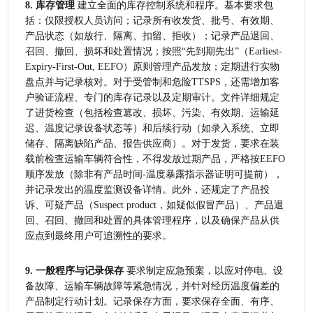
8. 库存管理
 建立全面的库存控制系统和程序。基本要求包
括：仅限授权人员访问；记录所有收发货、批号、有效期、
产品状态（如放行、隔离、扣留、拒收）；记录产品退回、
召回、撤回、损坏和处置情况；按照“先到期先出”（Earliest-
Expiry-First-Out, EEFO）原则管理产品发放；定期进行实物
盘点并与记录核对。对于受管制和危险TTSPS，还需增加客
户验证流程、专门的库存记录以及定期审计。文件详细规定
了进货检查（包括检查篡改、损坏、污染、有效期、运输延
迟、温度记录设备状态等）和后续行动（如录入系统、立即
储存、隔离缺陷产品、报告供应商）。对于发货，要求在装
载前检查运输车辆符合性，不得发放过期产品，严格按EEFO
顺序发放（除非有产品时间-温度暴露指示器证明可提前），
并记录发出的温度监测设备详情。此外，还规定了产品投
诉、可疑产品（Suspect product，如疑似假冒产品）、产品退
回、召回、撤回和处置的具体管理程序，以及确保产品从供
应点到最终用户可追溯性的要求。
9. 一般程序与记录保存
 要求制定应急预案，以应对停电、设
备故障、运输车辆故障等紧急情况，并针对经历温度偏差的
产品制定行动计划。记录保存方面，要求保存全面、有序、