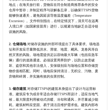
地点；在海关放行前，货物应在符合制造商推荐条件的安全
仓库中暂存；并制定程序与谅解备忘录，以确保TTSPS货物
能够快速通关，避免因延误导致温度偏差（Temperature 
Excursion）。文件特别指出，在特定情况下，清关可在远离
入境口岸（如国家疫苗库）进行，以规避当地缺乏合适冷链
设施的风险。
2. 仓储场地
 对储存设施的外部环境提出了具体要求。场地选
址和开发应尽量降低洪水、滑坡、地震、飓风、龙卷风等自
然灾害的风险。场地需提供足以容纳最大车辆（包括应急车
辆）通行的道路通道。必须设置周界防护，以防止故意破
坏、盗窃和其他非法侵入，安保级别应与场地位置和存储货
物价值相匹配。同时，场地应保持清洁，无积尘、污物、废
弃物和碎屑，并实施有效的虫害控制。
3. 储存建筑
 对存储TTSPS的建筑本身提出了设计与运营标
准。建筑应专为或非常适合存储TTSPS而设计，适应当地气
候，最大限度利用被动式供暖、冷却和通风，并尽量减少能
耗。建筑材料应坚固、易于清洁且维护需求低。建筑内部布