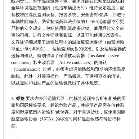
线的责任。对于温控道路车辆，要求其能在已知配送路线的
全年环境温度范围内（包括车辆熄火时）维持设定温度，配
备校准的温度监测设备、报警系统、安全密封/锁具，并进行
车辆性能确认。受管制或高非法价值的TTSPS运输需遵守更
严格的安全规定，包括使用防篡改密封锁、雇用经过安全审
查的司机、进行文件记录和跟踪、以及可能使用GPS设备。
文件还详细规定了运输过程中的温湿度监测要求（如监测频
率至少每小时6次）、运输监测设备的校准、以及运输容器的
选择与确认。特别强调了保温被动容器（Insulated passive 
containers）和主动容器（Active containers）的确认
（Qualification）过程，必须考虑运输路线和预期的环境温度
曲线。此外，对装箱操作、产品搬运、车辆和容器的清洁、
以及退回和召回产品的运输也做出了具体规定。
7. 标签
 要求内外部运输容器上的标签必须符合所有相关的国
家和国际标签要求，标识危险产品，并标明产品需在何种温
度和湿度范围内运输和/或储存。对于空运货物，应使用国际
航空运输协会（IATA）的标准时间和温度敏感符号进行标
签。