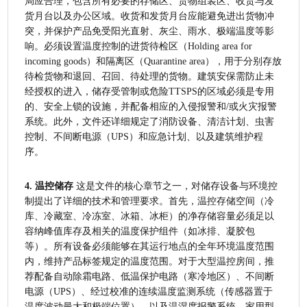
局应合理，包含所有必要的存储区、货物组装区、收货与发
货月台以及办公区域。收货和发货月台应能避免进出货物冲
突，并保护产品免受阳光直射、灰尘、雨水、极端温度等影
响。必须设置温度控制的进货待检区（Holding area for 
incoming goods）和隔离区（Quarantine area），用于分别存放
待检货物和退回、召回、待处理的货物。建筑安保需防止未
经授权的进入，储存受管制或危险TTSPS的区域必须是专用
的、安全上锁的设施，并配备相应的入侵报警和/或火灾报警
系统。此外，文件还详细规定了消防设备、清洁计划、虫害
控制、不间断电源（UPS）和应急计划、以及建筑维护程
序。
4. 温控储存
 这是文件的核心章节之一，对储存设备与环境控
制提出了详细的技术和管理要求。首先，温控存储空间（冷
库、冷藏室、冷冻室、冰箱、冰柜）的净存储容量必须足以
容纳峰值库存及相关的温度保护组件（如冰排、凝胶包
等）。所有设备必须能够在其运行地点的全年环境温度范围
内，维持产品标签规定的温度范围。对于大型温控房间，推
荐配备自动除霜电路、低温保护电路（寒冷地区）、不间断
电源（UPS）、经过校准的连续温度监测系统（传感器置于
温度波动最大和极端位置）、以及温湿度报警系统。家用型