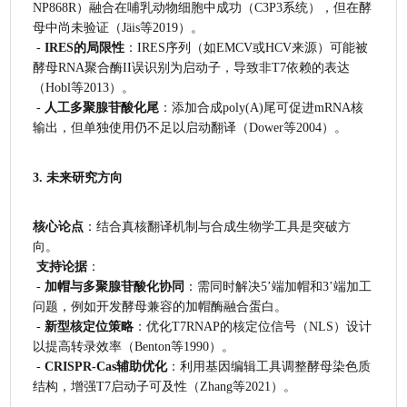
NP868R）融合在哺乳动物细胞中成功（C3P3系统），但在酵
母中尚未验证（Jäis等2019）。
 - 
IRES的局限性
：IRES序列（如EMCV或HCV来源）可能被
酵母RNA聚合酶II误识别为启动子，导致非T7依赖的表达
（Hobl等2013）。
 - 
人工多聚腺苷酸化尾
：添加合成poly(A)尾可促进mRNA核
输出，但单独使用仍不足以启动翻译（Dower等2004）。
3. 未来研究方向
核心论点
：结合真核翻译机制与合成生物学工具是突破方
向。
支持论据
：
 - 
加帽与多聚腺苷酸化协同
：需同时解决5’端加帽和3’端加工
问题，例如开发酵母兼容的加帽酶融合蛋白。
 - 
新型核定位策略
：优化T7RNAP的核定位信号（NLS）设计
以提高转录效率（Benton等1990）。
 - 
CRISPR-Cas辅助优化
：利用基因编辑工具调整酵母染色质
结构，增强T7启动子可及性（Zhang等2021）。