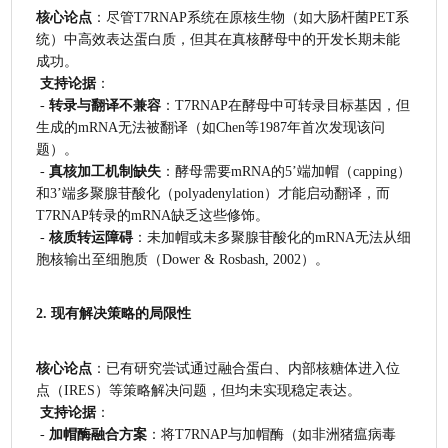
核心论点
：尽管T7RNAP系统在原核生物（如大肠杆菌PET系
统）中高效表达蛋白质，但其在真核酵母中的开发长期未能
成功。
支持论据
：
 - 
转录与翻译不兼容
：T7RNAP在酵母中可转录目标基因，但
生成的mRNA无法被翻译（如Chen等1987年首次发现该问
题）。
 - 
真核加工机制缺失
：酵母需要mRNA的5’端加帽（capping）
和3’端多聚腺苷酸化（polyadenylation）才能启动翻译，而
T7RNAP转录的mRNA缺乏这些修饰。
 - 
核质转运障碍
：未加帽或未多聚腺苷酸化的mRNA无法从细
胞核输出至细胞质（Dower & Rosbash, 2002）。
2. 现有解决策略的局限性
核心论点
：已有研究尝试通过融合蛋白、内部核糖体进入位
点（IRES）等策略解决问题，但均未实现稳定表达。
支持论据
：
 - 
加帽酶融合方案
：将T7RNAP与加帽酶（如非洲猪瘟病毒