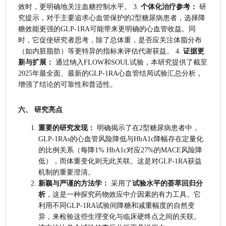
效时，更明确地关注血糖控制水平。 3. 
个体化治疗参考：
 研
究提示，对于主要追求心血管保护的2型糖尿病患者，选择降
糖效能更强的GLP-1RA可能带来更明确的心血管收益。同
时，它促使研究者思考，除了总体重，是否应关注体脂分布
（如内脏脂肪）等更特异的指标来评估代谢获益。 4. 
证据更
新与扩展：
 通过纳入FLOW和SOUL试验，本研究提供了截至
2025年最全面、最新的GLP-1RA心血管结局试验汇总分析，
增强了结论的可靠性和普适性。
六、 研究亮点
重要的研究发现：
 明确揭示了在2型糖尿病患者中，
GLP-1RAs的心血管风险降低与HbA1c降幅存在定量化
的比例关系（每降1% HbA1c对应27%的MACE风险降
低），而体重变化则无此关联。这是对GLP-1RA获益
机制的重要澄清。
新颖与严谨的方法学：
 采用了
试验水平的荟萃回归分
析
，这是一种探究药物效应中介因素的有力工具。它
利用不同GLP-1RA试验间降糖和减重幅度的自然变
异，来检验这些生理变化与临床硬终点之间的关联。