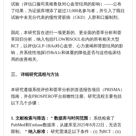
试验（评估口服司美格鲁肽对心血管结局的影响）——公布
了结果，为证据库增添了超过13,000名参与者，并引入了既往
试验中未充分代表的慢性肾脏病（CKD）人群和口服制剂。
因此，本研究旨在进行一项更新的、更全面的荟萃分析和荟
萃回归分析，纳入包括FLOW和SOUL在内的所有相关大型
RCT，以评估GLP-1RAs对心血管、心力衰竭和肾脏结局的影
响，并系统性地探讨HbA1c和体重的降低是否与这些临床结
局的改善相关。
三、 详细研究流程与方法
本研究遵循系统评价和荟萃分析的首选报告项目（PRISMA）
指南，并在PROSPERO平台前瞻性注册。研究流程主要包括
以下几个步骤：
1. 文献检索与筛选：
 * 
数据库与时间范围：
 系统检索了
PubMed和Embase数据库，从建库至2025年8月22日，无语言
限制。 * 
纳入标准：
 研究需满足以下条件：(i) 为RCT；(ii) 