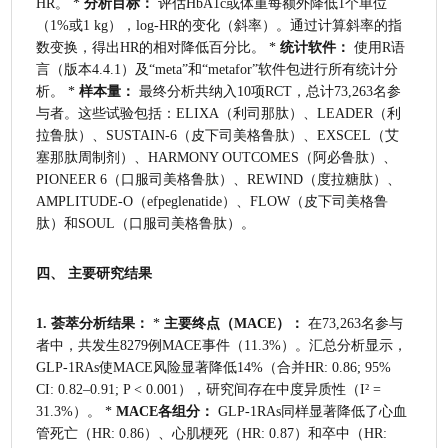
HR。 * 
分析目标：
 评估HbA1c或体重每额外降低1个单位
（1%或1 kg），log-HR的变化（斜率）。通过计算斜率的指
数变换，得出HR的相对降低百分比。 * 
统计软件：
 使用R语
言（版本4.4.1）及“meta”和“metafor”软件包进行所有统计分
析。 * 
样本量：
 最终分析共纳入10项RCT，总计73,263名参
与者。这些试验包括：ELIXA（利司那肽）、LEADER（利
拉鲁肽）、SUSTAIN-6（皮下司美格鲁肽）、EXSCEL（艾
塞那肽周制剂）、HARMONY OUTCOMES（阿必鲁肽）、
PIONEER 6（口服司美格鲁肽）、REWIND（度拉糖肽）、
AMPLITUDE-O（efpeglenatide）、FLOW（皮下司美格鲁
肽）和SOUL（口服司美格鲁肽）。
四、 主要研究结果
1. 荟萃分析结果：
 * 
主要终点（MACE）：
 在73,263名参与
者中，共发生8279例MACE事件（11.3%）。汇总分析显示，
GLP-1RAs使MACE风险显著降低14%（合并HR: 0.86; 95% 
CI: 0.82–0.91; P < 0.001），研究间存在中度异质性（I² = 
31.3%）。 * 
MACE各组分：
 GLP-1RAs同样显著降低了心血
管死亡（HR: 0.86）、心肌梗死（HR: 0.87）和卒中（HR: 