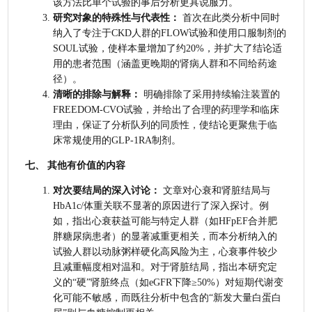
该方法比单个试验的事后分析更具说服力。
研究对象的特殊性与代表性：
 首次在此类分析中同时
纳入了专注于CKD人群的FLOW试验和使用口服制剂的
SOUL试验，使样本量增加了约20%，并扩大了结论适
用的患者范围（涵盖更晚期的肾病人群和不同给药途
径）。
清晰的排除与解释：
 明确排除了采用持续输注装置的
FREEDOM-CVO试验，并给出了合理的药理学和临床
理由，保证了分析队列的同质性，使结论更聚焦于临
床常规使用的GLP-1RA制剂。
七、 其他有价值的内容
对次要结局的深入讨论：
 文章对心衰和肾脏结局与
HbA1c/体重关联不显著的原因进行了深入探讨。例
如，指出心衰获益可能与特定人群（如HFpEF合并肥
胖糖尿病患者）的显著减重更相关，而本分析纳入的
试验人群以动脉粥样硬化高风险为主，心衰事件较少
且减重幅度相对温和。对于肾脏结局，指出本研究定
义的“硬”肾脏终点（如eGFR下降≥50%）对短期代谢变
化可能不敏感，而既往分析中包含的“新发大量白蛋白