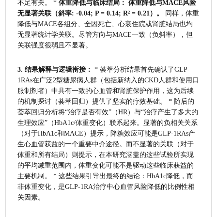
不足有关。 * 
体重降低与临床结局：
体重降低与MACE风险
无显著关联（斜率: -0.04; P = 0.14; R² = 0.21）。
 同样，体重
降低与MACE各组分、全因死亡、心衰住院或肾脏结局也均
无显著统计学关联。尽管方向与MACE一致（负斜率），但
关联强度很弱且不显著。
3. 结果解释与逻辑衔接：
 * 荟萃分析结果首先确认了GLP-
1RAs在广泛2型糖尿病人群（包括新纳入的CKD人群和使用口
服制剂者）中具有一致的心血管和肾脏保护作用，这为后续
的机制探讨（荟萃回归）提供了坚实的疗效基础。 * 随后的
荟萃回归分析将“治疗是否有效”（HR）与“治疗产生了多大的
生理效应”（HbA1c/体重变化）联系起来。显著的负相关关系
（对于HbA1c和MACE）提示，降糖效应可能是GLP-1RAs产
生心血管获益的一个重要中介途径。而不显著的关联（对于
体重和所有结局）则提示，在本研究涵盖的这些试验所实现
的平均减重范围内，体重变化可能不是驱动这些临床获益的
主要机制。 * 这些结果引导出最终的结论：HbA1c降低，而
非体重变化，是GLP-1RA治疗中心血管风险降低的比例性相
关因素。