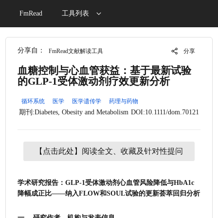
FmRead
工具列表
分享自：
FmRead文献解读工具
分享
血糖控制与心血管获益：基于最新试验
的GLP-1受体激动剂疗效更新分析
循环系统
医学
医学遗传学
药理与药物
期刊:Diabetes, Obesity and Metabolism
DOI:10.1111/dom.70121
【点击此处】阅读全文、收藏及针对性提问
学术研究报告：GLP-1受体激动剂心血管风险降低与HbA1c
降幅成正比——纳入FLOW和SOUL试验的更新荟萃回归分析
一、 研究作者、机构与发表信息