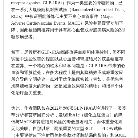
receptor agonists, GLP-1RAs）作为一类重要的降糖药物，已
在一系列大规模随机对照试验（Randomized Controlled Trials, 
RCTs）中被证明能够降低主要不良心血管事件（Major 
Adverse Cardiovascular Events, MACE）风险并延缓肾功能下
降，因此被指南推荐用于具有高心血管或肾脏疾病风险的2型
糖尿病患者。
然而，尽管所有GLP-1RAs都能改善血糖和体重控制，但不同
试验中这些改善的程度以及心血管和肾脏结局的获益幅度存
在差异。一个核心的临床和科学问题是：GLP-1RAs带来的心
血管和肾脏益处，在多大程度上是由其降糖效应或减重效应
所介导的？明确这一点对于优化临床实践（例如，是优先考
虑降糖幅度大的药物，还是减重效果强的药物）和指导个体
化治疗至关重要。
为此，作者团队曾在2022年对8项GLP-1RA试验进行了一项荟
萃分析和荟萃回归分析，发现HbA1c（糖化血红蛋白）的降
低与MACE和肾脏结局风险的降低显著相关，而体重变化则
无此关联。自那以后，两项重要的大型RCT——FLOW试验
（主要评估皮下注射司美格鲁肽对肾脏结局的影响）和SOUL