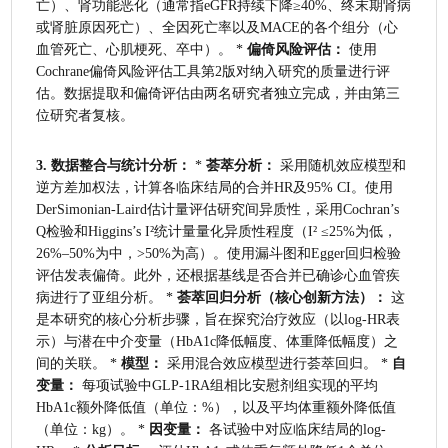
亡）、肾功能恶化（通常指eGFR持续下降≥40%、终末期肾病
或肾脏原因死亡）、全因死亡率以及MACE的各个组分（心
血管死亡、心肌梗死、卒中）。 * 
偏倚风险评估：
 使用
Cochrane偏倚风险评估工具第2版对纳入研究的质量进行评
估。数据提取和偏倚评估由两名研究者独立完成，并由第三
位研究者复核。
3. 数据整合与统计分析：
 * 
荟萃分析：
 采用随机效应模型和
逆方差加权法，计算各临床结局的合并HR及95% CI。使用
DerSimonian-Laird估计量评估研究间异质性，采用Cochran’s 
Q检验和Higgins’s I²统计量量化异质性程度（I² ≤25%为低，
26%–50%为中，>50%为高）。使用漏斗图和Egger回归检验
评估发表偏倚。此外，还根据基线是否合并已确诊心血管疾
病进行了亚组分析。 * 
荟萃回归分析（核心创新方法）：
 这
是本研究的核心分析步骤，旨在探究治疗效应（以log-HR表
示）与潜在中介变量（HbA1c降低幅度、体重降低幅度）之
间的关联。 * 
模型：
 采用混合效应模型进行荟萃回归。 * 
自
变量：
 每项试验中GLP-1RA组相比安慰剂组实现的平均
HbA1c额外降低值（单位：%），以及平均体重额外降低值
（单位：kg）。 * 
因变量：
 各试验中对应临床结局的log-