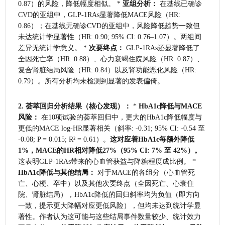
0.87）的风险，降低幅度相似。 * 
亚组分析：
 在基线已确诊
CVD的亚组中，GLP-1RAs显著降低MACE风险（HR: 
0.86）；在基线无确诊CVD的亚组中，风险降低趋势一致但
未达统计学显著性（HR: 0.90; 95% CI: 0.76–1.07）。两组间
差异无统计学意义。 * 
次要终点：
 GLP-1RAs还显著降低了
全因死亡率（HR: 0.88）、心力衰竭住院风险（HR: 0.87）、
复合肾脏结局风险（HR: 0.84）以及肾功能恶化风险（HR: 
0.79）。所有分析均未检测到显著的发表偏倚。
2. 荟萃回归分析结果（核心发现）：
 * 
HbA1c降低与MACE
风险：
 在10项试验的荟萃回归中，更大的HbA1c降低幅度与
更低的MACE log-HR显著相关（斜率: -0.31; 95% CI: -0.54 至 
-0.08; P = 0.015; R² = 0.61）。
这对应着HbA1c每额外降低
1%，MACE的HR相对降低27%（95% CI: 7% 至 42%）。
这表明GLP-1RAs带来的心血管获益与降糖程度成比例。 * 
HbA1c降低与其他结局：
 对于MACE的各组分（心血管死
亡、心梗、卒中）以及其他次要终点（全因死亡、心衰住
院、肾脏结局），HbA1c降低的回归斜率均为负值（即方向
一致，提示更大降幅对应更低风险），但均未达到统计学显
著性。作者认为这可能与这些结局事件数量较少、统计效力