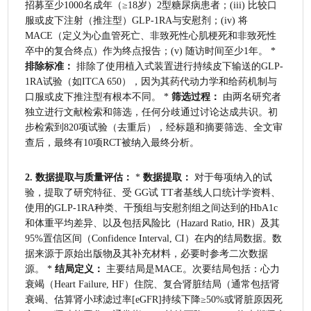
招募至少1000名成年（≥18岁）2型糖尿病患者；(iii) 比较口
服或皮下注射（推注型）GLP-1RA与安慰剂；(iv) 将
MACE（定义为心血管死亡、非致死性心肌梗死和非致死性
卒中的复合终点）作为终点报告；(v) 随访时间至少1年。 * 
排除标准：
 排除了使用植入式装置进行持续皮下输送的GLP-
1RA试验（如ITCA 650），因为其药代动力学和给药机制与
口服或皮下推注型有根本不同。 * 
筛选过程：
 由两名研究者
独立进行文献检索和筛选，任何分歧通过讨论达成共识。初
步检索到820项试验（去重后），经标题和摘要筛选、全文审
查后，最终有10项RCT被纳入最终分析。
2. 数据提取与质量评估：
 * 
数据提取：
 对于每项纳入的试
验，提取了研究特征、受 GG试 TT者基线人口统计学资料、
使用的GLP-1RA种类、干预组与安慰剂组之间达到的HbA1c
和体重平均差异、以及包括风险比（Hazard Ratio, HR）及其
95%置信区间（Confidence Interval, CI）在内的结局数据。数
据来源于原始出版物及其补充材料，必要时参考二次数据
源。 * 
结局定义：
 主要结局是MACE。次要结局包括：心力
衰竭（Heart Failure, HF）住院、复合肾脏结局（通常包括肾
衰竭、估算肾小球滤过率[eGFR]持续下降≥50%或肾脏原因死