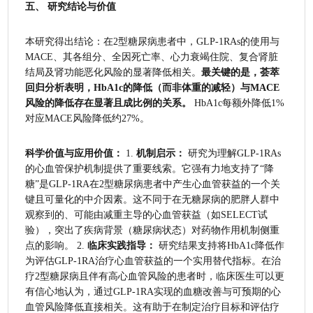
五、 研究结论与价值
本研究得出结论：在2型糖尿病患者中，GLP-1RAs的使用与
MACE、其各组分、全因死亡率、心力衰竭住院、复合肾脏
结局及肾功能恶化风险的显著降低相关。
最关键的是，荟萃
回归分析表明，HbA1c的降低（而非体重的减轻）与MACE
风险的降低存在显著且成比例的关系。
 HbA1c每额外降低1%
对应MACE风险降低约27%。
科学价值与应用价值：
 1. 
机制启示：
 研究为理解GLP-1RAs
的心血管保护机制提供了重要线索。它强有力地支持了“降
糖”是GLP-1RA在2型糖尿病患者中产生心血管获益的一个关
键且可量化的中介因素。这不同于在无糖尿病的肥胖人群中
观察到的、可能由减重主导的心血管获益（如SELECT试
验），突出了疾病背景（糖尿病状态）对药物作用机制侧重
点的影响。 2. 
临床实践指导：
 研究结果支持将HbA1c降低作
为评估GLP-1RA治疗心血管获益的一个实用替代指标。在治
疗2型糖尿病且伴有高心血管风险的患者时，临床医生可以更
有信心地认为，通过GLP-1RA实现的血糖改善与可预期的心
血管风险降低直接相关。这有助于在制定治疗目标和评估疗