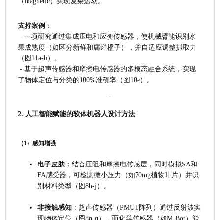
（magnetic）实现复杂运动。
支持案例
：
 - 一项研究通过集成压电和应变传感器，使机械臂能识别水
果成熟度（如区分新鲜和腐烂橙子），并自适应调整抓取力
（图11a-b）。
 - 基于超声传感器和摩擦电传感器的多模态融合系统，实现
了物体定位与分类的100%准确率（图10e）。
2. 人工智能赋能的软体机器人设计方法
（1）感知增强
电子皮肤
：结合压阻和摩擦电传感层，同时模拟SA和
FA感受器，可检测微小压力（如70mg植物叶片）并识
别材料类型（图8h-j）。
非接触感知
：超声传感器（PMUT阵列）通过反射波实
现物体定位（图8n-q），而化学传感器（如M-Bot）能