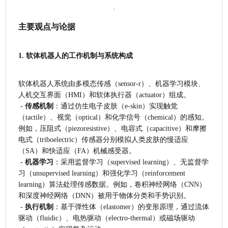
主要观点与论据
1. 软体机器人的工作机制与系统构成
软体机器人系统由多模态传感（sensor-r）、机器学习模块、
人机交互界面（HMI）和软体执行器（actuator）组成。
 - 
传感机制
：通过仿生电子皮肤（e-skin）实现触觉
（tactile）、视觉（optical）和化学信号（chemical）的感知。
例如，压阻式（piezoresistive）、电容式（capacitive）和摩擦
电式（triboelectric）传感器分别模拟人类皮肤的慢适应
（SA）和快适应（FA）机械感受器。
 - 
机器学习
：采用监督学习（supervised learning）、无监督学
习（unsupervised learning）和强化学习（reinforcement 
learning）算法处理传感数据。例如，卷积神经网络（CNN）
和深度神经网络（DNN）被用于物体分类和手势识别。
 - 
执行机制
：基于弹性体（elastomer）的变形原理，通过流体
驱动（fluidic）、电热驱动（electro-thermal）或磁场驱动