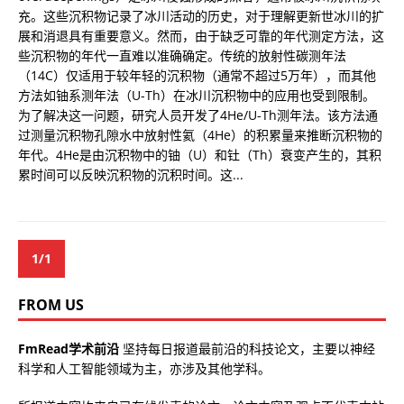
充。这些沉积物记录了冰川活动的历史，对于理解更新世冰川的扩
展和消退具有重要意义。然而，由于缺乏可靠的年代测定方法，这
些沉积物的年代一直难以准确确定。传统的放射性碳测年法
（14C）仅适用于较年轻的沉积物（通常不超过5万年），而其他
方法如铀系测年法（U-Th）在冰川沉积物中的应用也受到限制。
为了解决这一问题，研究人员开发了4He/U-Th测年法。该方法通
过测量沉积物孔隙水中放射性氦（4He）的积累量来推断沉积物的
年代。4He是由沉积物中的铀（U）和钍（Th）衰变产生的，其积
累时间可以反映沉积物的沉积时间。这...
1/1
FROM US
FmRead学术前沿
坚持每日报道最前沿的科技论文，主要以神经
科学和人工智能领域为主，亦涉及其他学科。