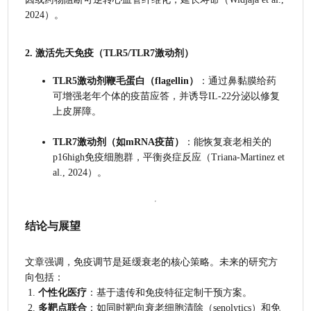
2024）。
2. 
激活先天免疫（TLR5/TLR7激动剂）
TLR5激动剂鞭毛蛋白（flagellin）
：通过鼻黏膜给药
可增强老年个体的疫苗应答，并诱导IL-22分泌以修复
上皮屏障。
TLR7激动剂（如mRNA疫苗）
：能恢复衰老相关的
p16high免疫细胞群，平衡炎症反应（Triana-Martinez et 
al., 2024）。
结论与展望
文章强调，免疫调节是延缓衰老的核心策略。未来的研究方
向包括：
 1. 
个性化医疗
：基于遗传和免疫特征定制干预方案。
 2. 
多靶点联合
：如同时靶向衰老细胞清除（senolytics）和免