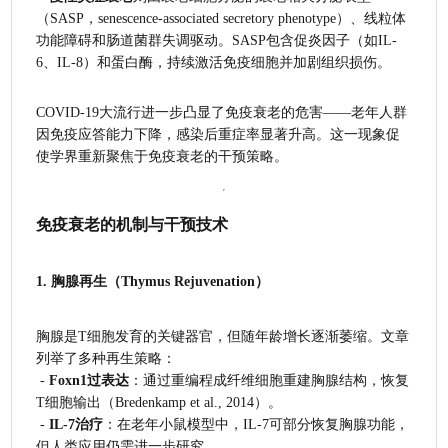
（SASP，senescence-associated secretory phenotype）、线粒体
功能障碍和肠道菌群失调驱动。SASP包含促炎因子（如IL-
6、IL-8）和蛋白酶，持续激活免疫细胞并加剧组织损伤。
COVID-19大流行进一步凸显了免疫衰老的危害——老年人群
因免疫应答能力下降，感染后重症率显著升高。这一现象促
使学界重新聚焦于免疫衰老的干预策略。
免疫衰老的机制与干预技术
1. 
胸腺再生（Thymus Rejuvenation）
胸腺是T细胞发育的关键器官，但随年龄增长逐渐萎缩。文章
列举了多种再生策略：
 - 
Foxn1过表达
：通过重编程成纤维细胞重建胸腺结构，恢复
T细胞输出（Bredenkamp et al., 2014）。
 - 
IL-7治疗
：在老年小鼠模型中，IL-7可部分恢复胸腺功能，
但人类应用仍需进一步研究。