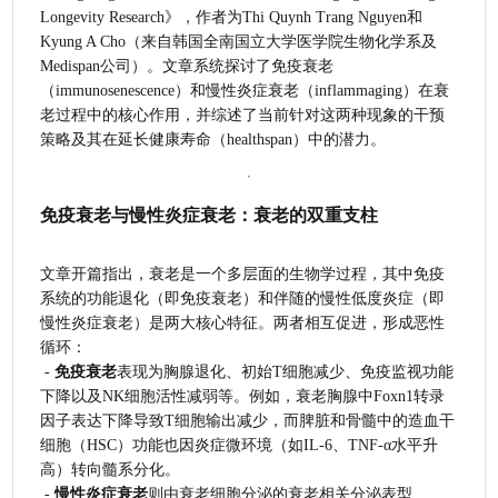
Longevity Research》，作者为Thi Quynh Trang Nguyen和
Kyung A Cho（来自韩国全南国立大学医学院生物化学系及
Medispan公司）。文章系统探讨了免疫衰老
（immunosenescence）和慢性炎症衰老（inflammaging）在衰
老过程中的核心作用，并综述了当前针对这两种现象的干预
策略及其在延长健康寿命（healthspan）中的潜力。
免疫衰老与慢性炎症衰老：衰老的双重支柱
文章开篇指出，衰老是一个多层面的生物学过程，其中免疫
系统的功能退化（即免疫衰老）和伴随的慢性低度炎症（即
慢性炎症衰老）是两大核心特征。两者相互促进，形成恶性
循环：
 - 
免疫衰老
表现为胸腺退化、初始T细胞减少、免疫监视功能
下降以及NK细胞活性减弱等。例如，衰老胸腺中Foxn1转录
因子表达下降导致T细胞输出减少，而脾脏和骨髓中的造血干
细胞（HSC）功能也因炎症微环境（如IL-6、TNF-α水平升
高）转向髓系分化。
 - 
慢性炎症衰老
则由衰老细胞分泌的衰老相关分泌表型