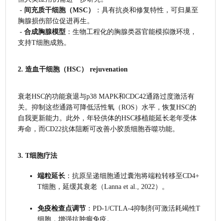
 - 
间充质干细胞（MSC）
：具有抗炎和修复特性，可归巢至
胸腺损伤部位促进再生。
 - 
合成胸腺模型
：生物工程化的胸腺类器官能模拟微环境，
支持T细胞成熟。
2. 
造血干细胞（HSC） rejuvenation
衰老HSC的功能衰退与p38 MAPK和CDC42通路过度激活有
关。抑制这些通路可降低活性氧（ROS）水平，恢复HSC的
自我更新能力。此外，年轻供体的HSC移植能延长老年受体
寿命，而CD22抗体阻断可改善小胶质细胞吞噬功能。
3. 
T细胞疗法
端粒延长
：抗原呈递细胞通过囊泡将端粒转移至CD4+ 
T细胞，延缓其衰老（Lanna et al., 2022）。
免疫检查点调节
：PD-1/CTLA-4抑制剂可激活耗竭性T
细胞，增强抗肿瘤免疫。