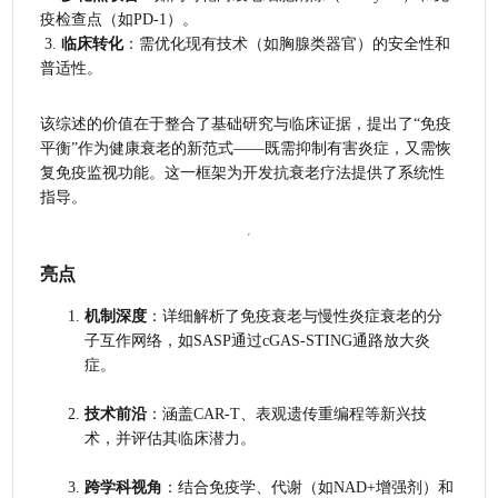
疫检查点（如PD-1）。
 3. 
临床转化
：需优化现有技术（如胸腺类器官）的安全性和
普适性。
该综述的价值在于整合了基础研究与临床证据，提出了“免疫
平衡”作为健康衰老的新范式——既需抑制有害炎症，又需恢
复免疫监视功能。这一框架为开发抗衰老疗法提供了系统性
指导。
亮点
机制深度
：详细解析了免疫衰老与慢性炎症衰老的分
子互作网络，如SASP通过cGAS-STING通路放大炎
症。
技术前沿
：涵盖CAR-T、表观遗传重编程等新兴技
术，并评估其临床潜力。
跨学科视角
：结合免疫学、代谢（如NAD+增强剂）和