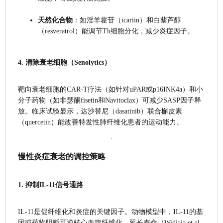
天然化合物
：如淫羊藿苷（icariin）和白藜芦醇
（resveratrol）能调节Th细胞分化，减少炎症因子。
4. 
清除衰老细胞（Senolytics）
靶向衰老细胞的CAR-T疗法（如针对uPAR或p16INK4a）和小
分子药物（如非瑟酮fisetin和Navitoclax）可减少SASP因子释
放。临床试验显示，达沙替尼（dasatinib）联合槲皮素
（quercetin）能改善特发性肺纤维化患者的运动能力。
慢性炎症衰老的调控策略
1. 
抑制IL-11信号通路
IL-11是促纤维化和炎症的关键因子。动物模型中，IL-11的基
因或药物阻断可逆转心血管纤维化，延长寿命（Widjaja et al., 