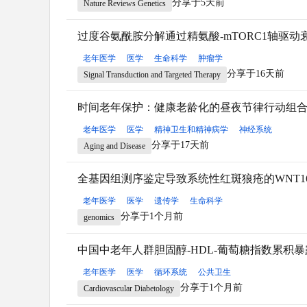
分享于5天前
Nature Reviews Genetics
过度谷氨酰胺分解通过精氨酸-mTORC1轴驱动
老年医学
医学
生命科学
肿瘤学
分享于16天前
Signal Transduction and Targeted Therapy
时间老年保护：健康老龄化的昼夜节律行动组
老年医学
医学
精神卫生和精神病学
神经系统
分享于17天前
Aging and Disease
全基因组测序鉴定导致系统性红斑狼疮的WNT16
老年医学
医学
遗传学
生命科学
分享于1个月前
genomics
中国中老年人群胆固醇-HDL-葡萄糖指数累积
老年医学
医学
循环系统
公共卫生
分享于1个月前
Cardiovascular Diabetology