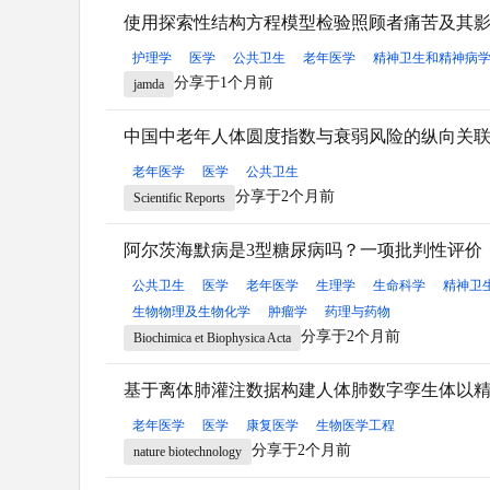
使用探索性结构方程模型检验照顾者痛苦及其
护理学
医学
公共卫生
老年医学
精神卫生和精神病
分享于1个月前
jamda
中国中老年人体圆度指数与衰弱风险的纵向关
老年医学
医学
公共卫生
分享于2个月前
Scientific Reports
阿尔茨海默病是3型糖尿病吗？一项批判性评价
公共卫生
医学
老年医学
生理学
生命科学
精神卫
生物物理及生物化学
肿瘤学
药理与药物
分享于2个月前
Biochimica et Biophysica Acta
基于离体肺灌注数据构建人体肺数字孪生体以
老年医学
医学
康复医学
生物医学工程
分享于2个月前
nature biotechnology