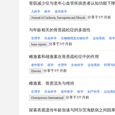
骨肌减少症与老年心血管疾病患者认知功能下
儿科学
医学
老年医学
分享于3个月前
Journal of Cachexia, Sarcopenia and Muscle
与年龄相关的骨质疏松症的多面性
生理学
生命科学
生物物理及生物化学
运动系统
医
分享于3个月前
bone reports
雌激素和雄激素在骨质疏松症中的作用
老年医学
医学
生理学
生命科学
运动系统
药理与
分享于3个月前
Elsevier
雌激素、骨质流失与维持
生理学
生命科学
老年医学
医学
妇产科学
运动系
分享于3个月前
Osteoporosis International
探索表观遗传年龄加速与阿尔茨海默病之间因