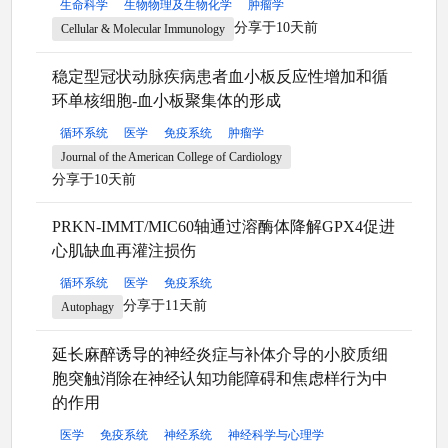
生命科学
生物物理及生物化学
肿瘤学
分享于10天前
Cellular & Molecular Immunology
稳定型冠状动脉疾病患者血小板反应性增加和循
环单核细胞-血小板聚集体的形成
循环系统
医学
免疫系统
肿瘤学
Journal of the American College of Cardiology
分享于10天前
PRKN-IMMT/MIC60轴通过溶酶体降解GPX4促进
心肌缺血再灌注损伤
循环系统
医学
免疫系统
分享于11天前
Autophagy
延长麻醉诱导的神经炎症与补体介导的小胶质细
胞突触消除在神经认知功能障碍和焦虑样行为中
的作用
医学
免疫系统
神经系统
神经科学与心理学