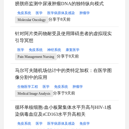
膀胱癌监测中尿液肿瘤DNA的独特纵向模式
免疫系统
医学
医学病原体及感染
肿瘤学
分享于8天前
Molecular Oncology
针对阿片类药物耐受及使用障碍患者的虚拟现实
引导冥想
医学
免疫系统
神经系统
康复医学
分享于8天前
Pain Management Nursing
马尔可夫随机场估计中的类特定加权：在医学图
像分割中的应用
生物医学工程
医学
免疫系统
肿瘤学
分享于9天前
Medical Image Analysis
循环单核细胞-血小板聚集体水平升高与HIV-1感
染病毒血症及sCD163水平升高相关
免疫系统
医学
医学病原体及感染
免疫学