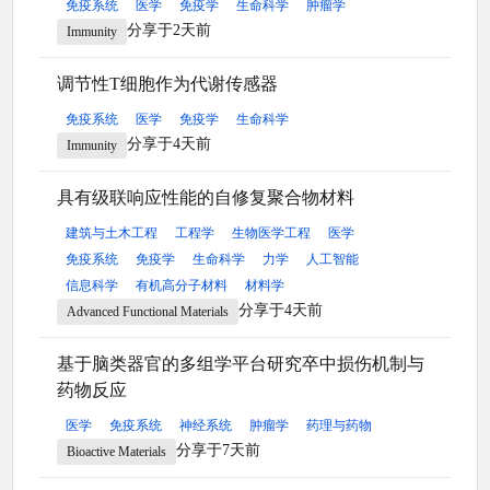
免疫系统
医学
免疫学
生命科学
肿瘤学
分享于2天前
Immunity
调节性T细胞作为代谢传感器
免疫系统
医学
免疫学
生命科学
分享于4天前
Immunity
具有级联响应性能的自修复聚合物材料
建筑与土木工程
工程学
生物医学工程
医学
免疫系统
免疫学
生命科学
力学
人工智能
信息科学
有机高分子材料
材料学
分享于4天前
Advanced Functional Materials
基于脑类器官的多组学平台研究卒中损伤机制与
药物反应
医学
免疫系统
神经系统
肿瘤学
药理与药物
分享于7天前
Bioactive Materials