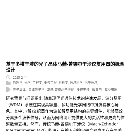
基于多模干涉的光子晶体马赫-曾德尔干涉仪复用器的概念
设计
2025-2-14
物理学
,
光学
,
工程学
,
电气工程
,
材料学
,
信息科学
,
电子信息
,
光子晶体
集成光子学
马赫-曾德尔干涉仪
多模干涉
解复用
解交织器
研究背景与问题提出 随着现代光通信技术的快速发展，波分复用
（WDM）系统在实现高容量、多功能光学网络中扮演着核心角
色。其中，(解)交织器作为波长解复用结构的关键组件，能够高效
分离多个波长信号，从而为网络设计提供更大的灵活性和更高的信
道数量支持。然而，传统马赫-曾德尔干涉仪（Mach-Zehnder
Interferometer, MZI）的设计在输入和输出耦合器方面存在显著