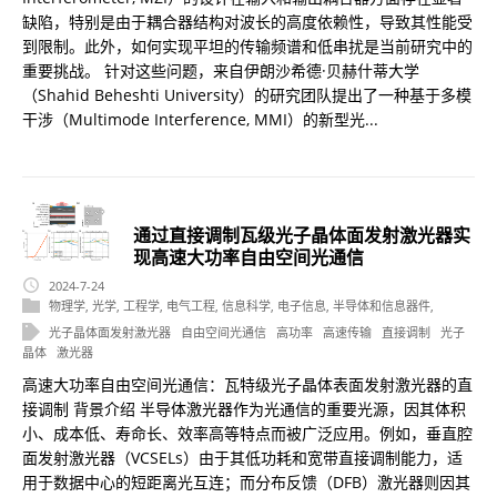
缺陷，特别是由于耦合器结构对波长的高度依赖性，导致其性能受
到限制。此外，如何实现平坦的传输频谱和低串扰是当前研究中的
重要挑战。 针对这些问题，来自伊朗沙希德·贝赫什蒂大学
（Shahid Beheshti University）的研究团队提出了一种基于多模
干涉（Multimode Interference, MMI）的新型光...
通过直接调制瓦级光子晶体面发射激光器实
现高速大功率自由空间光通信
2024-7-24
物理学
,
光学
,
工程学
,
电气工程
,
信息科学
,
电子信息
,
半导体和信息器件
,
光子晶体面发射激光器
自由空间光通信
高功率
高速传输
直接调制
光子
晶体
激光器
高速大功率自由空间光通信：瓦特级光子晶体表面发射激光器的直
接调制 背景介绍 半导体激光器作为光通信的重要光源，因其体积
小、成本低、寿命长、效率高等特点而被广泛应用。例如，垂直腔
面发射激光器（VCSELs）由于其低功耗和宽带直接调制能力，适
用于数据中心的短距离光互连；而分布反馈（DFB）激光器则因其