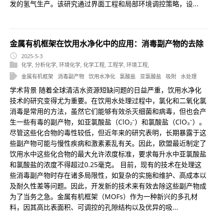
发的氢气生产。该研究通过界面工程和局部环境调控策略，设...
金属有机框架在饮用水净化中的应用：消毒副产物的去除
2025-5-3
化学
,
分析化学
,
环境化学
,
化学工程
,
工程学
,
环境工程
,
金属有机框架
消毒副产物
饮用水净化
氯酸盐
亚氯酸盐
吸附
水处理
学术背景 随着全球清洁水资源短缺问题的日益严重，饮用水净化
技术的研究变得尤为重要。在饮用水处理过程中，氯化和二氧化氯
消毒是常用的方法，虽然它们能够有效杀灭细菌和病毒，但也会产
生一些有毒的副产物，如亚氯酸盐（ClO₂⁻）和氯酸盐（ClO₃⁻）。
尽管这些化合物的毒性较低，但近年来的研究表明，长期暴露于这
些副产物可能与慢性疾病和激素紊乱有关。因此，欧盟最近制定了
饮用水中这些化合物的最大允许浓度标准，要求每升水中亚氯酸盐
和氯酸盐的浓度不得超过0.25毫克。 目前，现有的技术在处理这
些消毒副产物时存在诸多局限性，如复杂的实施和维护、高成本以
及耐久性差等问题。因此，开发新的技术来有效去除这些副产物成
为了当务之急。金属有机框架（MOFs）作为一种新兴的多孔材
料，因其高比表面积、可调控的孔隙结构以及优异的吸...