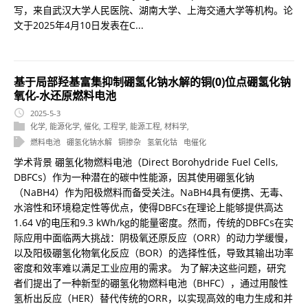
写，来自武汉大学人民医院、湖南大学、上海交通大学等机构。论
文于2025年4月10日发表在C...
基于局部羟基富集抑制硼氢化钠水解的铜(0)位点硼氢化钠
氧化-水还原燃料电池
2025-5-3
化学
,
能源化学
,
催化
,
工程学
,
能源工程
,
材料学
,
燃料电池
硼氢化钠水解
铜掺杂
氢氧化钴
电催化
学术背景 硼氢化物燃料电池（Direct Borohydride Fuel Cells,
DBFCs）作为一种潜在的碳中性能源，因其使用硼氢化钠
（NaBH4）作为阳极燃料而备受关注。NaBH4具有便携、无毒、
水溶性和环境稳定性等优点，使得DBFCs在理论上能够提供高达
1.64 V的电压和9.3 kWh/kg的能量密度。然而，传统的DBFCs在实
际应用中面临两大挑战：阴极氧还原反应（ORR）的动力学缓慢，
以及阳极硼氢化物氧化反应（BOR）的选择性低，导致其输出功率
密度和效率难以满足工业应用的需求。 为了解决这些问题，研究
者们提出了一种新型的硼氢化物燃料电池（BHFC），通过用酸性
氢析出反应（HER）替代传统的ORR，以实现高效的电力生成和并