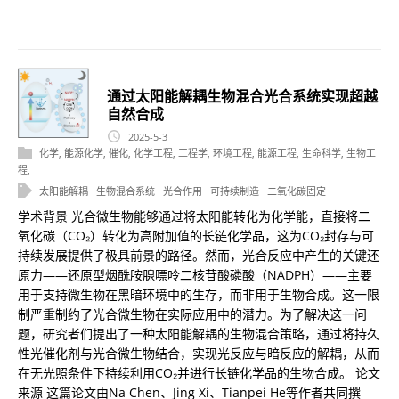
通过太阳能解耦生物混合光合系统实现超越
自然合成
2025-5-3
化学
,
能源化学
,
催化
,
化学工程
,
工程学
,
环境工程
,
能源工程
,
生命科学
,
生物工
程
,
太阳能解耦
生物混合系统
光合作用
可持续制造
二氧化碳固定
学术背景 光合微生物能够通过将太阳能转化为化学能，直接将二
氧化碳（CO₂）转化为高附加值的长链化学品，这为CO₂封存与可
持续发展提供了极具前景的路径。然而，光合反应中产生的关键还
原力——还原型烟酰胺腺嘌呤二核苷酸磷酸（NADPH）——主要
用于支持微生物在黑暗环境中的生存，而非用于生物合成。这一限
制严重制约了光合微生物在实际应用中的潜力。为了解决这一问
题，研究者们提出了一种太阳能解耦的生物混合策略，通过将持久
性光催化剂与光合微生物结合，实现光反应与暗反应的解耦，从而
在无光照条件下持续利用CO₂并进行长链化学品的生物合成。 论文
来源 这篇论文由Na Chen、Jing Xi、Tianpei He等作者共同撰