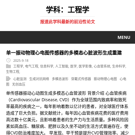
学科：工程学
报道此学科最新的前沿性论文
MENU
单一振动物理心电图传感器的多模态心脏波形生成重建
2025-9-18
工程学
,
电气工程
,
信息科学
,
人工智能
,
医学
,
医学影像
,
心血管系统
,
生命科学
,
生物工程
,
心脏监测
生成对抗网络
多模态波形
穿戴式传感器
振动物理心电图
心电
图
无创血压
单传感器振动心动图生成多模态心血管波形 背景介绍 心血管疾病
（Cardiovascular Disease, CVD）作为全球范围内致病率和致死
率最高的疾病之一，每年影响着数以亿计的患者，对全球医疗体系
造成了巨大负担。据文献统计，每年因心血管疾病花费的医疗费用
高达数十亿美元，且影响着患者的生产力与生活质量。多种风险因
素如高血压、糖尿病、肥胖以及久坐不动的生活方式普遍存在，使
得CVD防治难度加大。 早发现、早干预是提升CVD管理效率、减少