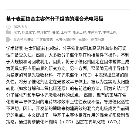
基于表面结合主客体分子组装的混合光电阳极
2025-5-3
化学
,
能源化学
,
物理化学
,
催化
,
工程学
,
能源工程
,
生命科学
,
生物工程
,
混合光电阳极
主客体策略
水氧化催化剂
光催化
电荷分离
学术背景 在太阳能转化领域，分子催化剂因其高活性和结构可调
性而备受关注。然而，大多数分子催化剂在均相条件下操作，不利
于大规模和可回收利用。因此，将分子催化剂固定在固体载体上成
为更具实际应用前景的研究方向。另一方面，窄带隙无机半导体作
为稳定的可见光吸收材料，在光电催化（PEC）中表现出显著的耐
久性。将分子催化剂固定在光吸收半导体上，被认为是实现太阳能
转化（如水分解和二氧化碳还原）的有前途的方法，因为它结合了
分子催化剂和半导体光吸收材料的优点。 然而，现有的策略在催
化剂与半导体之间的电荷转移效率上往往表现不佳，导致催化活性
不理想。因此，开发新的策略来构建高效的混合光电极成为当前研
究的重点。本文提出了一种基于主客体相互作用的混合光阳极制备
策略，通过将磷酰化环糊精（p-CD）固定在钨氧化物（WO₃）...