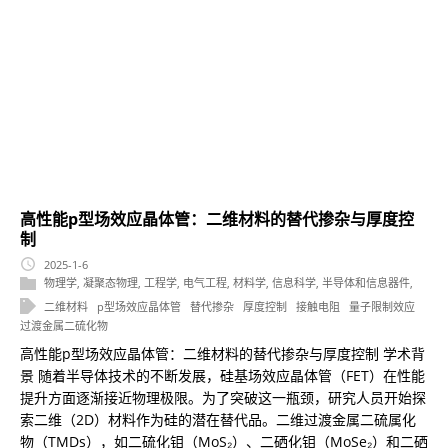
高性能p型场效应晶体管：二维材料的替代掺杂与厚度控
制
2025-1-6
物理学
,
凝聚态物理
,
工程学
,
电气工程
,
材料学
,
信息科学
,
半导体和信息器件
,
二维材料
p型场效应晶体管
替代掺杂
厚度控制
接触电阻
量子限制效应
过渡金属二硫化物
高性能p型场效应晶体管：二维材料的替代掺杂与厚度控制 学术背
景 随着半导体技术的不断发展，硅基场效应晶体管（FET）在性能
提升方面逐渐接近物理极限。为了突破这一瓶颈，研究人员开始探
索二维（2D）材料作为硅的潜在替代品。二维过渡金属二硫属化
物（TMDs），如二硫化钼（MoS₂）、二硒化钼（MoSe₂）和二硒