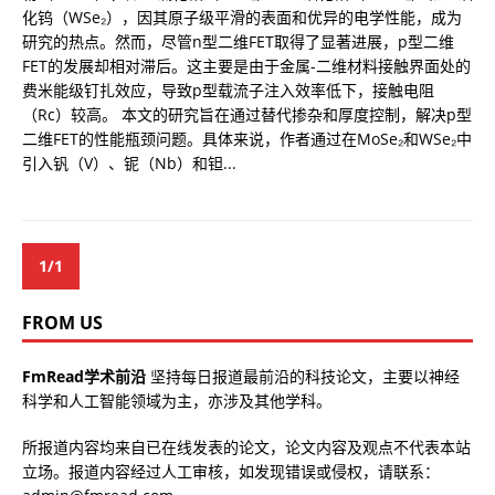
化钨（WSe₂），因其原子级平滑的表面和优异的电学性能，成为
研究的热点。然而，尽管n型二维FET取得了显著进展，p型二维
FET的发展却相对滞后。这主要是由于金属-二维材料接触界面处的
费米能级钉扎效应，导致p型载流子注入效率低下，接触电阻
（Rc）较高。 本文的研究旨在通过替代掺杂和厚度控制，解决p型
二维FET的性能瓶颈问题。具体来说，作者通过在MoSe₂和WSe₂中
引入钒（V）、铌（Nb）和钽...
1/1
FROM US
FmRead学术前沿
坚持每日报道最前沿的科技论文，主要以神经
科学和人工智能领域为主，亦涉及其他学科。
所报道内容均来自已在线发表的论文，论文内容及观点不代表本站
立场。报道内容经过人工审核，如发现错误或侵权，请联系：