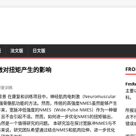
版
法文版
日文版
激对扭矩产生的影响
FRO
FmR
康复训练
主要
 在康复和训练项目中，神经肌肉电刺激（Neuromuscular
科。
S）是一种有效增强骨骼肌功能的方法。然而，传统的高强度NMES虽然能够产生
脉冲低强度的NMES（Wide-Pulse NMES）作为一种替
所报
且不会引起不适。然而，如何进一步优化NMES的扭矩输出，
点不
然是一个值得研究的问题。 本研究旨在探讨宽脉冲NMES与不
错误或
来说，研究团队希望通过结合NMES和肌肉拉伸，进一步优化