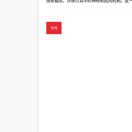
扭矩输出，并探讨其中的神经和肌肉机制。这一研
1/1