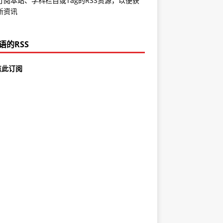
订阅本站、学科栏目或Tag的RSS资源，以便获
新资讯
语的RSS
点此订阅