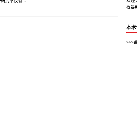
欢迎
究不仅有...
得最
本术
>>>