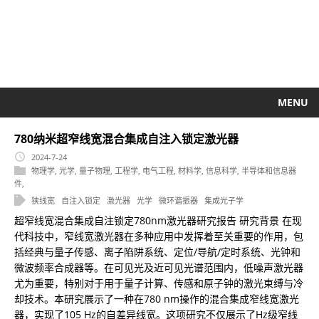
MENU
780纳米超窄线宽混合集成自注入锁定激光器
2024-7-24
物理学
,
光学
,
量子物理
,
工程学
,
电气工程
,
材料学
,
信息科学
,
半导体和信息器
件
,
狭线宽
自注入锁定
激光器
光学
微环谐振器
集成光子学
超窄线宽混合集成自注锁定780nm激光器研究报告 研究背景 在现
代科技中，窄线宽激光器在多种应用中发挥着至关重要的作用，包
括经典与量子传感、离子陷阱系统、定位/导航/定时系统、光钟和
微波频率合成器等。在可见光及近可见光谱范围内，低噪声激光器
尤为重要，特别对于用于量子计算、传感和原子钟的激光束缚与冷
却技术。本研究展示了一种在780 nm操作的混合集成窄线宽激光
器，实现了105 Hz的自差异线宽。这项研究不仅展示了Hz级窄线