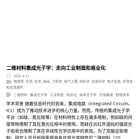
二维材料集成光子学：走向工业制造和商业化
2025-4-21
物理学
,
光学
,
化学
,
纳米
,
工程学
,
电气工程
,
材料学
,
信息科学
,
电子信息
,
半导体
和信息器件
,
二维材料
集成光子学
工业制造
商业化
纳米光子学
光电集成
制造技术
学术背景 随着信息时代的到来，集成电路（Integrated Circuits,
ICs）成为了推动技术进步的核心力量。然而，传统的集成光子学
平台（如硅、氮化硅等）在材料特性上存在诸多限制，例如硅的间
接带隙限制了其在激光应用中的使用，而硅在近红外波段的强双光
子吸收也限制了其在非线性光学应用中的表现。为了克服这些限
制，研究人员开始探索将具有优异光学特性的二维材料（2D