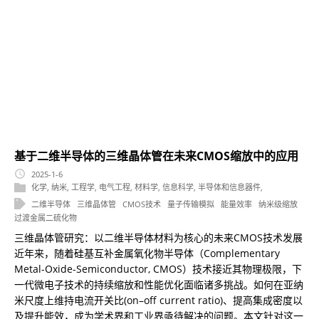
基于二维半导体的三维晶体管在未来CMOS缩放中的应用
2025-1-6
化学
,
纳米
,
工程学
,
电气工程
,
材料学
,
信息科学
,
半导体和信息器件
,
二维半导体
三维晶体管
CMOS技术
量子传输模拟
能量效率
纳米级缩放
过渡金属二硫化物
三维晶体管研究：以二维半导体材料为核心的未来CMOS技术发展
近年来，随着硅基互补金属氧化物半导体（Complementary
Metal-Oxide-Semiconductor, CMOS）技术接近其物理极限，下
一代微电子技术的持续缩放和性能优化面临诸多挑战。如何在亚纳
米尺度上维持电流开关比(on–off current ratio)、提高集成密度以
及提升能效，成为学术界和工业界亟待解决的问题。本文针对这一