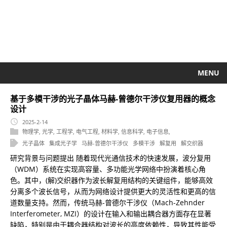
MENU
基于多模干涉的光子晶体马赫-曾德尔干涉仪复用器的概念
设计
2025-2-14
物理学
,
光学
,
工程学
,
电气工程
,
材料学
,
信息科学
,
电子信息
,
光子晶体
集成光子学
马赫-曾德尔干涉仪
多模干涉
解复用
解交织器
研究背景与问题提出 随着现代光通信技术的快速发展，波分复用
（WDM）系统在实现高容量、多功能光学网络中扮演着核心角
色。其中，(解)交织器作为波长解复用结构的关键组件，能够高效
分离多个波长信号，从而为网络设计提供更大的灵活性和更高的信
道数量支持。然而，传统马赫-曾德尔干涉仪（Mach-Zehnder
Interferometer, MZI）的设计在输入和输出耦合器方面存在显著
缺陷，特别是由于耦合器结构对波长的高度依赖性，导致其性能受