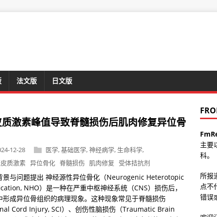
版
法文版
日文版
FRO
皮质激素峰值导致脊髓损伤后肌肉修复异位骨
FmR
主要
024-12-28
医学
,
基础医学
,
神经病学
,
生命科学
,
科。
糖皮质激素
异位骨化
脊髓损伤
肌肉修复
受体拮抗剂
所报
景与问题提出 神经源性异位骨化（Neurogenic Heterotopic
点不
ification, NHO）是一种在严重中枢神经系统（CNS）损伤后，
错误或
中形成异位骨组织的病理现象。这种现象常见于脊髓损伤
nal Cord Injury, SCI）、创伤性脑损伤（Traumatic Brain