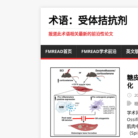
术语：受体拮抗剂
报道此术语相关最新的前沿性论文
FMREAD首页
FMREAD学术前沿
英文
糖
化
2
学术背
Oss
肌肉
（Spi