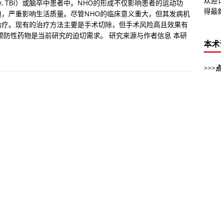
欢迎
ury, TBI）或脑卒中患者中。NHO的形成不仅影响患者的运动功
得最
，严重影响生活质量。尽管NHO的临床意义重大，但其发病机
治疗。现有的治疗方法主要是手术切除，但手术风险高且效果有
预防性药物是当前研究的迫切需求。 研究来源与作者信息 本研
本术
>>>