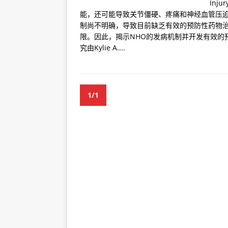
Inj
能，还可能导致关节僵硬、疼痛和神经血管压迫
制尚不明确，导致目前缺乏有效的预防性药物
限。因此，揭示NHO的发病机制并开发有效的
究由Kylie A....
1/1