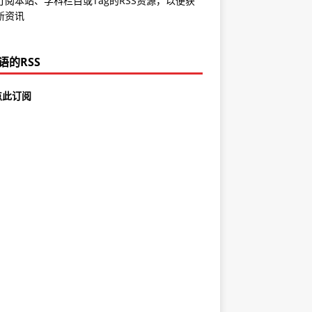
订阅本站、学科栏目或Tag的RSS资源，以便获
新资讯
语的RSS
点此订阅