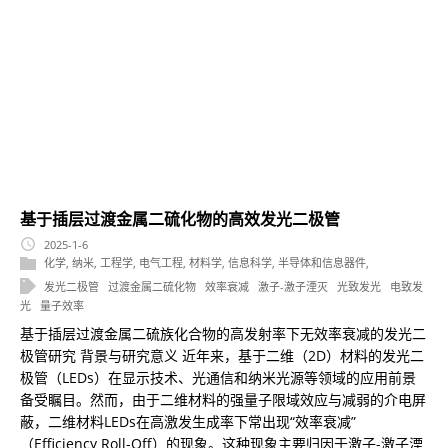
基于插层过渡金属二硫化物的高效发光二极管
2025-1-6
化学
,
纳米
,
工程学
,
电气工程
,
材料学
,
信息科学
,
半导体和信息器件
,
发光二极管
过渡金属二硫化物
效率衰减
激子-激子湮灭
光致发光
电致发
光
量子效率
基于插层过渡金属二硫族化合物的高发射率下无效率衰减的发光二
极管研究 背景与研究意义 近年来，基于二维（2D）材料的发光二
极管（LEDs）在显示技术、光通信和纳米光源等领域的应用前景
备受瞩目。然而，由于二维材料的强量子限域效应与减弱的介电屏
蔽，二维材料LEDs在高激发生成率下常出现“效率衰减”
（Efficiency Roll-Off）的现象。这种现象主要归因于激子-激子湮