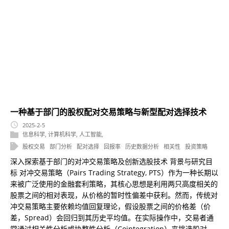
一种基于部门的股权配对交易策略与新型配对选择技术
2025-2-5
信息科学
,
计算机科学
,
人工智能
,
股权交易
部门分析
配对选择
回报率
历史数据分析
相关性
投资策略
深入探索基于部门的对冲交易策略及创新选股技术 背景与研究目
标 对冲交易策略（Pairs Trading Strategy, PTS）作为一种长期以
来被广泛使用的金融套利策略，其核心思想是利用两只高度相关的
股票之间的相对表现，从价格的暂时性偏差中获利。然而，传统对
冲交易策略主要依赖均值回复理论，假设股票之间的价格差（价
差，Spread）会回归到其历史平均值。在实际操作中，交易者通
常通过相关性分析或协整性分析（Cointegration）来挑选股对