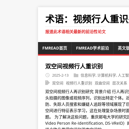
术语：视频行人重识
报道此术语相关最新的前沿性论文
FMREAD首页
FMREAD学术前沿
英文
双空间视频行人重识别
2025-2-13
信息科学
,
计算机科学
,
人工智
双空间
视频行人重识别
双曲空间
层次关系
双空间视频行人再识别研究 背景介绍 行人再识别（Pers
头拍摄的图像或视频序列，识别出特定个体。近
防、失踪人员搜索和嫌疑人追踪等领域展现了巨大
空间进行特征表示学习，这在处理复杂场景时
题。 为了解决这些问题，重庆邮电大学的研究团队
Video Person Re-Identificatio