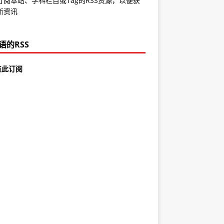
订阅本站、学科栏目或Tag的RSS资源，以便获
新资讯
语的RSS
点此订阅