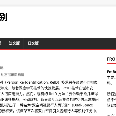
别
版
法文版
日文版
FRO
能
,
FmR
动态提示图构建
主要
on Re-Identification, ReID）技术旨在通过不同摄像
科。
年来，随着深度学习技术的快速发展，ReID 技术在城市安
的应用潜力。然而，现有的 ReID 方法主要依赖于欧几里得
所报
面临诸多挑战，例如遮挡、背景杂乱以及复杂的时空信息建模问
点不
提出了一种名为“双空间视频行人再识别”（Dual-Space
错误或
n, DS-VReID）的新框架。该框架首次将双曲空间引入视频行人再识别任务中，