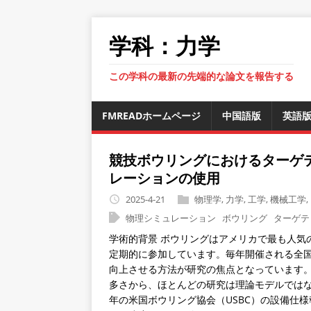
学科：力学
この学科の最新の先端的な論文を報告する
FMREADホームページ
中国語版
英語
競技ボウリングにおけるターゲ
レーションの使用
2025-4-21
物理学
,
力学
,
工学
,
機械工学
,
物理シミュレーション
ボウリング
ターゲテ
学術的背景 ボウリングはアメリカで最も人気の
定期的に参加しています。毎年開催される全
向上させる方法が研究の焦点となっています
多さから、ほとんどの研究は理論モデルではな
年の米国ボウリング協会（USBC）の設備仕