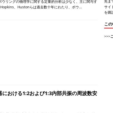
先まで
ボウリングの物理学に関する定量的分析は少なく、主に関与す
サイ
opkins、Hustonらは過去数十年にわたり、ボウ...
を購
この
>>>
における1:2および1:3内部共振の周波数安