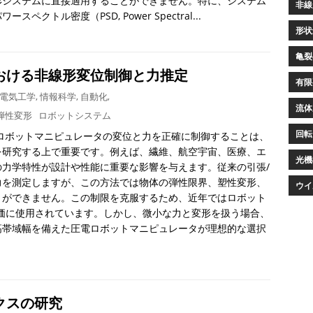
形システムに直接適用することができません。特に、システム
非線
トル密度（PSD, Power Spectral...
形状
亀裂
おける非線形変位制御と力推定
有限
電気工学
,
情報科学
,
自動化
,
流体
弾性変形
ロボットシステム
回転
ロボットマニピュレータの変位と力を正確に制御することは、
を研究する上で重要です。例えば、繊維、航空宇宙、医療、エ
光機
力学特性が設計や性能に重要な影響を与えます。従来の引張/
力を測定しますが、この方法では物体の弾性限界、塑性変形、
ウイ
とができません。この制限を克服するため、近年ではロボット
価に使用されています。しかし、微小な力と変形を扱う場合、
高帯域幅を備えた圧電ロボットマニピュレータが理想的な選択
クスの研究