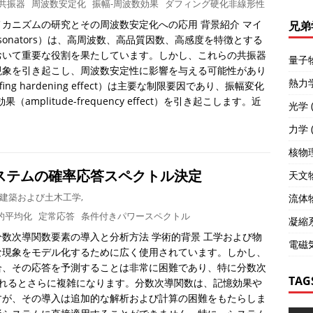
S共振器
周波数安定化
振幅-周波数効果
ダフィング硬化非線形性
カニズムの研究とその周波数安定化への応用 背景紹介 マイ
兄弟
 resonators）は、高周波数、高品質因数、高感度を特徴とする
おいて重要な役割を果たしています。しかし、これらの共振器
量子物
現象を引き起こし、周波数安定性に影響を与える可能性があり
熱力学 
 hardening effect）は主要な制限要因であり、振幅変化
plitude-frequency effect）を引き起こします。近
光学 (
力学 (
核物理
ステムの確率応答スペクトル決定
天文物
建築および土木工学
,
流体物
的平均化
定常応答
条件付きパワースペクトル
凝縮系
数次導関数要素の導入と分析方法 学術的背景 工学および物
電磁気
な現象をモデル化するために広く使用されています。しかし、
合、その応答を予測することは非常に困難であり、特に分数次
TAG
）要素が導入されるとさらに複雑になります。分数次導関数は、記憶効果や
すが、その導入は追加的な解析および計算の困難をもたらしま