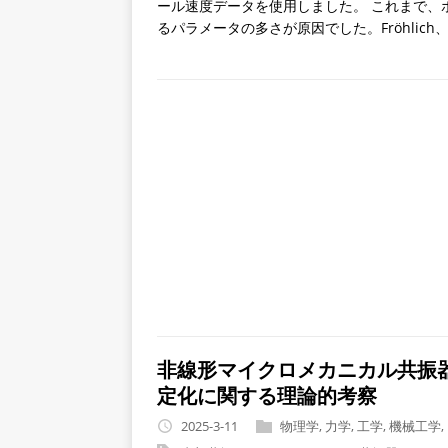
ール速度データを使用しました。 これまで、
るパラメータの多さが原因でした。Fröhlich、H
非線形マイクロメカニカル共振器
定化に関する理論的考察
2025-3-11
物理学
,
力学
,
工学
,
機械工学
,