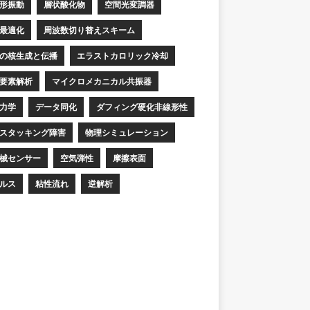
形振動
層状酸化物
空間光変調器
最適化
周波数切り替えスキーム
の核生成と伝播
エラストカロリック冷却
要素解析
マイクロメカニカル共振器
力学
データ同化
ダフィング硬化非線形性
スタッキング障害
物理シミュレーション
械センサー
空気弾性
摩擦表面
ルス
粘性流れ
逆解析