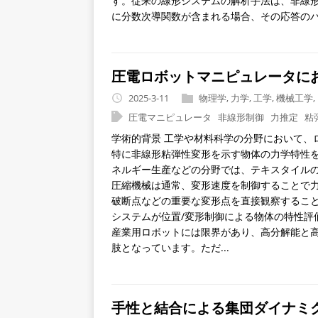
す。従来の線形システムの解析手法は、非線
に分数次導関数が含まれる場合、その応答のパワースペク
圧電ロボットマニピュレータに
2025-3-11
物理学
,
力学
,
工学
,
機械工学
,
圧電マニピュレータ
非線形制御
力推定
粘
学術的背景 工学や材料科学の分野において、
特に非線形粘弾性変形を示す物体の力学特性
ネルギー生産などの分野では、テキスタイルの
圧縮機械は通常、変形速度を制御することで
破断点などの重要な変形点を直接観察するこ
システムが位置/変形制御による物体の特性評
産業用ロボットには限界があり、高分解能と
肢となっています。ただ...
手性と結合による集団ダイナミ