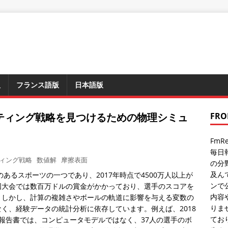
版
フランス語版
日本語版
ティング戦略を見つけるための物理シミュ
FRO
Fm
毎日
ィング戦略
数値解
摩擦表面
の分
及ん
あるスポーツの一つであり、2017年時点で4500万人以上が
ンで
国大会では数百万ドルの賞金がかかっており、選手のスコアを
内容
。しかし、計算の複雑さやボールの軌道に影響を与える変数の
りま
く、経験データの統計分析に依存しています。例えば、2018
てお
様報告書では、コンピュータモデルではなく、37人の選手のボ