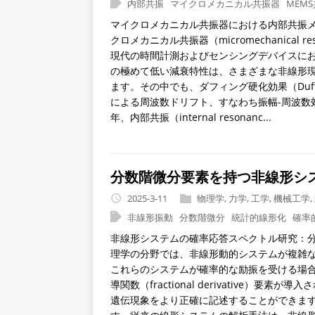
内部共振
マイクロメカニカル共振器
MEM
マイクロメカニカル共振器における内部共振メ
クロメカニカル共振器（micromechanical
現代の時間計測およびセンシングデバイスに
の極めて低い減衰特性は、さまざまな非線形
ます。その中でも、ダフィング硬化効果（Duffing
による周波数ドリフト、すなわち振幅-周波数効果（am
年、内部共振（internal resonanc...
分数階微分要素を持つ非線形シ
2025-3-11
物理学
,
力学
,
工学
,
機械工学
,
非線形振動
分数階微分
統計的線形化
確率
非線形システムの確率応答スペクトル研究：分
理学の分野では、非線形動的システムが複雑
これらのシステムが確率的な励振を受ける場
導関数（fractional derivative
遺伝現象をより正確に記述することができま