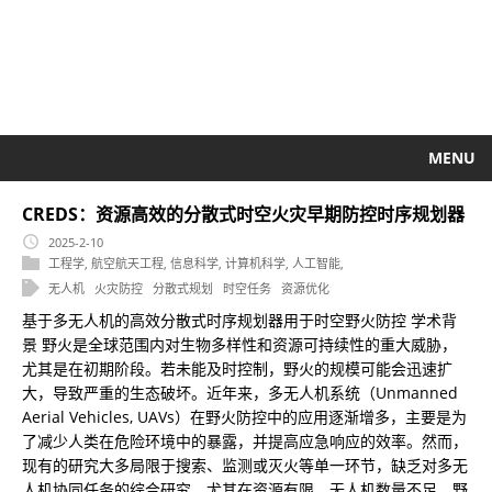
MENU
CREDS：资源高效的分散式时空火灾早期防控时序规划器
2025-2-10
工程学
,
航空航天工程
,
信息科学
,
计算机科学
,
人工智能
,
无人机
火灾防控
分散式规划
时空任务
资源优化
基于多无人机的高效分散式时序规划器用于时空野火防控 学术背
景 野火是全球范围内对生物多样性和资源可持续性的重大威胁，
尤其是在初期阶段。若未能及时控制，野火的规模可能会迅速扩
大，导致严重的生态破坏。近年来，多无人机系统（Unmanned
Aerial Vehicles, UAVs）在野火防控中的应用逐渐增多，主要是为
了减少人类在危险环境中的暴露，并提高应急响应的效率。然而，
现有的研究大多局限于搜索、监测或灭火等单一环节，缺乏对多无
人机协同任务的综合研究。尤其在资源有限、无人机数量不足、野