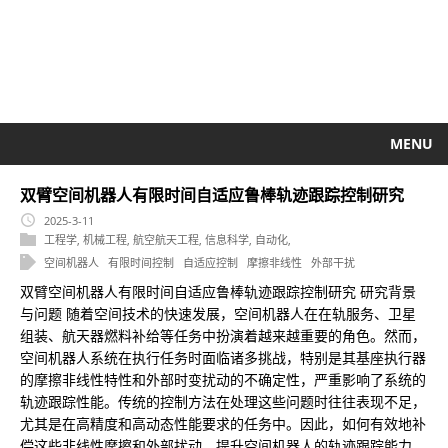
MENU
双臂空间机器人有限时间自适应鲁棒轨迹跟踪控制研究
2025-3-11
工程学
,
机械工程
,
航空航天工程
,
信息科学
,
自动化
,
空间机器人
有限时间控制
自适应控制
摩擦非线性
外部干扰
双臂空间机器人有限时间自适应鲁棒轨迹跟踪控制研究 研究背景
与问题 随着空间技术的快速发展，空间机器人在在轨服务、卫星
组装、航天器燃料补给等任务中扮演着越来越重要的角色。然而，
空间机器人系统在执行任务时面临诸多挑战，特别是其基座执行器
的摩擦非线性特性和外部时变扰动的不确定性，严重影响了系统的
轨迹跟踪性能。传统的控制方法在处理这些问题时往往表现不足，
尤其是在高精度和高动态性能要求的任务中。因此，如何有效地补
偿这些非线性摩擦和外部扰动，提升空间机器人的轨迹跟踪能力，