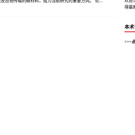
欢迎
应物传输的碳材料，成为当前研究的重要方向。 论...
得最
本术
>>>