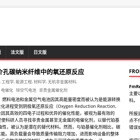
版
法文版
日文版
介孔碳纳米纤维中的氧还原反应
FRO
,
工程学
,
能源工程
,
材料学
,
无机非金属材料
,
FmR
电催化
锌空气电池
非贵金属催化剂
主要
，燃料电池和金属空气电池因其高能量密度而被认为是能源转换
科。
阴极氧还原反应（Oxygen Reduction Reaction,
合金因其高效的四电子过程和优异的催化性能，被视为最有效的
所报
促使科研人员寻找非贵金属甚至无金属的电催化剂，以替代铂基
点不
蚀性，被认为是潜在的替代材料。然而，与铂基催化剂相比，碳
错误或
性能。高负载量会导致质量传输阻力增加，进而影响设备的整体