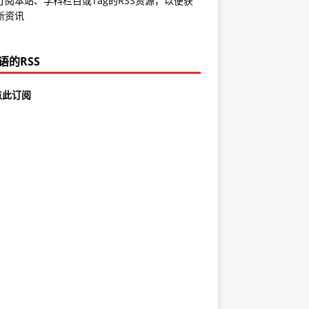
订阅本站、学科栏目或Tag的RSS资源，以便获
新资讯
语的RSS
点此订阅