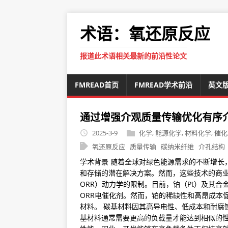
术语：氧还原反应
报道此术语相关最新的前沿性论文
FMREAD首页
FMREAD学术前沿
英文
通过增强介观质量传输优化有序
2025-3-9
化学
,
能源化学
,
材料化学
,
催化
氧还原反应
质量传输
碳纳米纤维
介孔结构
学术背景 随着全球对绿色能源需求的不断增长
和存储的潜在解决方案。然而，这些技术的商业化进程受到
ORR）动力学的限制。目前，铂（Pt）及其
ORR电催化剂。然而，铂的稀缺性和高昂成本
材料。 碳基材料因其高导电性、低成本和耐腐
基材料通常需要更高的负载量才能达到相似的