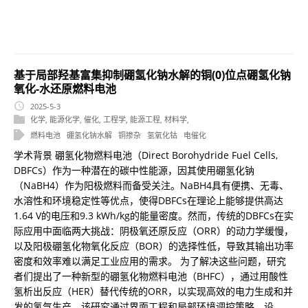
基于局部羟基富集抑制硼氢化钠水解的铜(0)位点硼氢化钠
氧化-水还原燃料电池
2025-5-3
化学
,
能源化学
,
催化
,
工程学
,
能源工程
,
材料学
,
燃料电池
硼氢化钠水解
铜掺杂
氢氧化钴
电催化
学术背景 硼氢化物燃料电池（Direct Borohydride Fuel Cells,
DBFCs）作为一种潜在的碳中性能源，因其使用硼氢化钠
（NaBH4）作为阳极燃料而备受关注。NaBH4具有便携、无毒、
水溶性和环境稳定性等优点，使得DBFCs在理论上能够提供高达
1.64 V的电压和9.3 kWh/kg的能量密度。然而，传统的DBFCs在实
际应用中面临两大挑战：阴极氧还原反应（ORR）的动力学缓慢，
以及阳极硼氢化物氧化反应（BOR）的选择性低，导致其输出功率
密度和效率难以满足工业应用的需求。 为了解决这些问题，研究
者们提出了一种新型的硼氢化物燃料电池（BHFC），通过用酸性
氢析出反应（HER）替代传统的ORR，以实现高效的电力生成和并
发的氢气生产。该研究通过界面工程和局部环境调控策略，设...