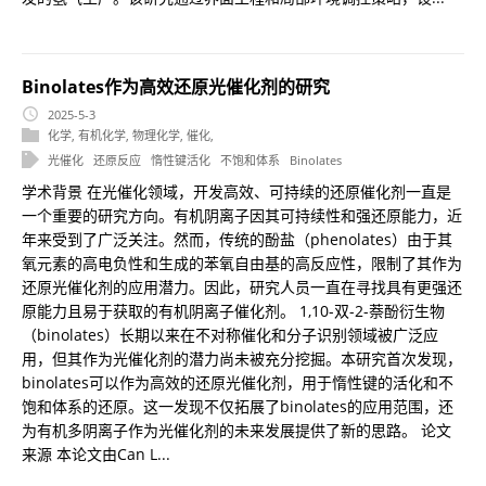
Binolates作为高效还原光催化剂的研究
2025-5-3
化学
,
有机化学
,
物理化学
,
催化
,
光催化
还原反应
惰性键活化
不饱和体系
Binolates
学术背景 在光催化领域，开发高效、可持续的还原催化剂一直是
一个重要的研究方向。有机阴离子因其可持续性和强还原能力，近
年来受到了广泛关注。然而，传统的酚盐（phenolates）由于其
氧元素的高电负性和生成的苯氧自由基的高反应性，限制了其作为
还原光催化剂的应用潜力。因此，研究人员一直在寻找具有更强还
原能力且易于获取的有机阴离子催化剂。 1,10-双-2-萘酚衍生物
（binolates）长期以来在不对称催化和分子识别领域被广泛应
用，但其作为光催化剂的潜力尚未被充分挖掘。本研究首次发现，
binolates可以作为高效的还原光催化剂，用于惰性键的活化和不
饱和体系的还原。这一发现不仅拓展了binolates的应用范围，还
为有机多阴离子作为光催化剂的未来发展提供了新的思路。 论文
来源 本论文由Can L...