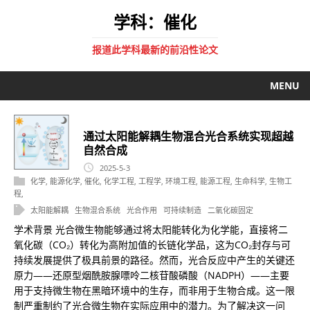
学科：催化
报道此学科最新的前沿性论文
MENU
通过太阳能解耦生物混合光合系统实现超越
自然合成
2025-5-3
化学
,
能源化学
,
催化
,
化学工程
,
工程学
,
环境工程
,
能源工程
,
生命科学
,
生物工
程
,
太阳能解耦
生物混合系统
光合作用
可持续制造
二氧化碳固定
学术背景 光合微生物能够通过将太阳能转化为化学能，直接将二
氧化碳（CO₂）转化为高附加值的长链化学品，这为CO₂封存与可
持续发展提供了极具前景的路径。然而，光合反应中产生的关键还
原力——还原型烟酰胺腺嘌呤二核苷酸磷酸（NADPH）——主要
用于支持微生物在黑暗环境中的生存，而非用于生物合成。这一限
制严重制约了光合微生物在实际应用中的潜力。为了解决这一问