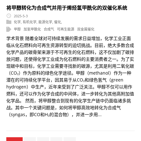
将甲醇转化为合成气并用于烯烃氢甲酰化的双催化系统
2025-5-3
化学
,
有机化学
,
能源化学
,
催化
,
甲醇
加氢甲酰化
合成气
可再生能源
双金属催化
学术背景 随着全球对可持续发展的需求日益增加，化学工业正面
临从化石燃料向可再生资源转型的迫切挑战。目前，绝大多数合成
化学产品的碳骨架来源于不可再生的化石燃料，这不仅加剧了碳排
放问题，还使得化学工业成为化石燃料的主要消费者之一。为了实
现碳中和目标，化学工业需要寻找新的碳源，尤其是利用二氧化碳
（CO₂）作为原料的绿色化学途径。甲醇（methanol）作为一种
潜在的可持续化学平台，因其易于从CO₂和绿色氢气（green
hydrogen）中生产，近年来受到了广泛关注。甲醇不仅可以用作
燃料，还可以作为化学合成的中间体，进一步转化为其他高附加值
化学品。 然而，将甲醇整合到现有的化学生产链中仍面临诸多挑
战。其中一个关键问题是，如何将甲醇高效地转化为合成气
（syngas，即CO和H₂的混合物），并进一步用...