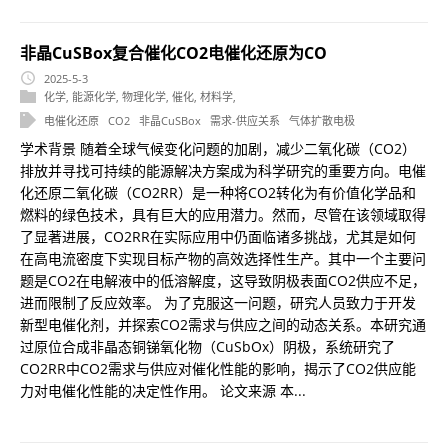
非晶CuSBox复合催化CO2电催化还原为CO
2025-5-3
化学
,
能源化学
,
物理化学
,
催化
,
材料学
,
电催化还原
CO2
非晶CuSBox
需求-供应关系
气体扩散电极
学术背景 随着全球气候变化问题的加剧，减少二氧化碳（CO2）
排放并寻找可持续的能源解决方案成为科学研究的重要方向。电催
化还原二氧化碳（CO2RR）是一种将CO2转化为有价值化学品和
燃料的绿色技术，具有巨大的应用潜力。然而，尽管在该领域取得
了显著进展，CO2RR在实际应用中仍面临诸多挑战，尤其是如何
在高电流密度下实现目标产物的高效选择性生产。其中一个主要问
题是CO2在电解液中的低溶解度，这导致阴极表面CO2供应不足，
进而限制了反应效率。 为了克服这一问题，研究人员致力于开发
新型电催化剂，并探索CO2需求与供应之间的动态关系。本研究通
过原位合成非晶态铜锑氧化物（CuSbOx）阴极，系统研究了
CO2RR中CO2需求与供应对催化性能的影响，揭示了CO2供应能
力对电催化性能的决定性作用。 论文来源 本...