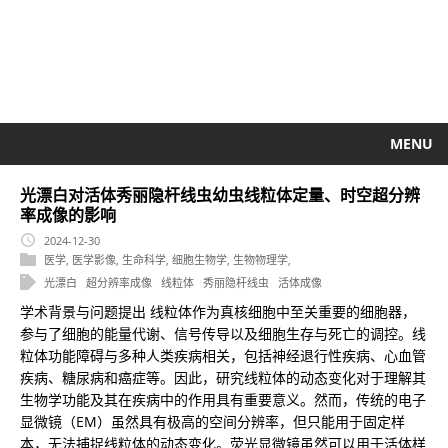
MENU
光漂白对活体秀丽隐杆线虫幼虫线粒体定量、时空超分辨
率成像的影响
2024-12-30
医学
,
医学影像
,
生命科学
,
细胞生物学
,
生物物理学
,
光漂白
超分辨率成像
线粒体
秀丽隐杆线虫
活体成像
学术背景与问题提出 线粒体作为真核细胞中至关重要的细胞器，
参与了细胞的能量代谢、信号传导以及细胞生存与死亡的调控。线
粒体功能障碍与多种人类疾病相关，包括神经退行性疾病、心血管
疾病、糖尿病和癌症等。因此，研究线粒体的动态变化对于理解其
生物学功能及其在疾病中的作用具有重要意义。然而，传统的电子
显微镜（EM）虽然具有极高的空间分辨率，但只能用于固定样
本，无法捕捉线粒体的动态变化。荧光显微镜虽然可以用于活体样