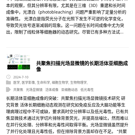
本的观察，但其分辨率有限，尤其是在三维（3D）重建和长时间
成像中，光漂白（photobleaching）问题严重影响了定量分析的
准确性。 光漂白是指荧光分子在光照下发生不可逆的化学变化，
导致荧光信号逐渐减弱的现象。这一问题在长时间成像中尤为突
出，限制了线粒体等细胞器的动态研究。尽管已有多种方法试...
共聚焦扫描光场显微镜的长期活体亚细胞成
像
2024-7-10
医学
,
医学影像
,
生命科学
,
细胞生物学
,
生物物理学
,
共聚焦
光场显微镜
活体成像
亚细胞动态
低光毒性
长期活体亚细胞成像的突破：共聚焦扫描光场显微镜技术研究 研
究背景 活体长期细胞动态观测在研究如免疫反应及大脑功能等生
理病理过程中不可或缺，要求高时空分辨率以及低光毒性。已有共
焦显微技术通过光学切片排除背景荧光，并提高信噪比，然而难以
在并行化处理、分辨率和光毒性间取得平衡。光场显微镜虽然提升
了并行化处理且光毒性低，但在排除背景方面却存在不足。 “共聚