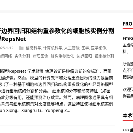
FRO
于边界回归和结构重参数化的细胞核实例分割
RepsNet
FmR
主要
025-1-12
信息科学
,
计算机科学
,
人工智能
,
医学
,
医学影像
,
科。
神经网络
实例分割
病理图像
结构重参数化
边界回归
细胞核分割
所报
点不
型RepsNet 学术背景 病理诊断是肿瘤诊断的金标准，而细
错误或
关键步骤。然而，模型的计算效率和处理重叠目标的能力是当前
提出了一种基于细胞核边界回归和结构重参数化的神经网络模型
欢迎
图像中进行细胞核的分割和分类。 细胞核的分布和形态特征（如密
得最
癌症分级有用，还能预测治疗效果。然而，病理图像通常具有细
质背景与细胞核前景对比度低等特点，这些特征使得细胞核实例
ng、Xiangru Li、Yunpeng Z...
本术
>>>