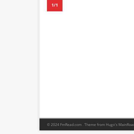
1/1
© 2024 FmRead.com .
Theme from Hugo's MainRoa