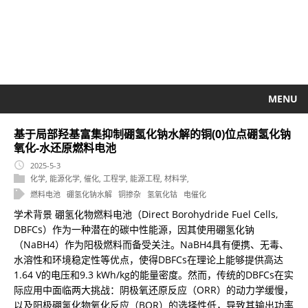
MENU
基于局部羟基富集抑制硼氢化钠水解的铜(0)位点硼氢化钠
氧化-水还原燃料电池
2025-5-3
化学
,
能源化学
,
催化
,
工程学
,
能源工程
,
材料学
,
燃料电池
硼氢化钠水解
铜掺杂
氢氧化钴
电催化
学术背景 硼氢化物燃料电池（Direct Borohydride Fuel Cells,
DBFCs）作为一种潜在的碳中性能源，因其使用硼氢化钠
（NaBH4）作为阳极燃料而备受关注。NaBH4具有便携、无毒、
水溶性和环境稳定性等优点，使得DBFCs在理论上能够提供高达
1.64 V的电压和9.3 kWh/kg的能量密度。然而，传统的DBFCs在实
际应用中面临两大挑战：阴极氧还原反应（ORR）的动力学缓慢，
以及阳极硼氢化物氧化反应（BOR）的选择性低，导致其输出功率