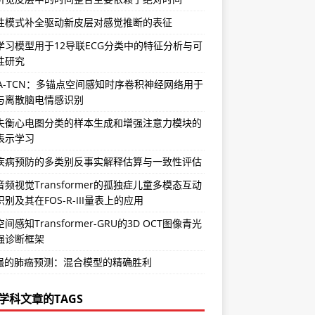
性模式补全驱动新皮层对感觉推断的表征
学习模型用于12导联ECG分类中的特征分析与可
性研究
SA-TCN：多锚点空间感知时序卷积神经网络用于
与离散脑电情感识别
失衡心电图分类的样本生成和增强注意力模块的
表示学习
疾病预防的多类别反事实解释估算与一致性评估
频视觉Transformer的孤独症儿童多模态互动
别及其在FOS-R-III量表上的应用
间感知Transformer-GRU的3D OCT图像青光
强诊断框架
增强的肺癌预测：混合模型的精确胜利
学科文章的TAGS