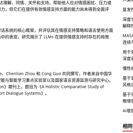
旨在通过对话传达理解、同情、关怀和支持，帮助他人应对情感困扰、压力或
了潜力，但它们在提供有效情感支持方面的能力尚未得到全面评
复发
深度
解释
持对话系统的核心框架，并评估其在情感支持策略和语言使用方面
MA
话中的表现，研究揭示了 LLMs 在提供情感支持时存在的局限
连续
。
用于
深度
慢性
g He、Chenlian Zhou 和 Cong Guo 共同撰写，作者来自中国华
基于音
智能与智能学习重点实验室以及国家语言资源监测与研究中心。
风格识
n》期刊上，题目为《A Holistic Comparative Study of 
port Dialogue Systems》。
基于空
眼增
AI
相同