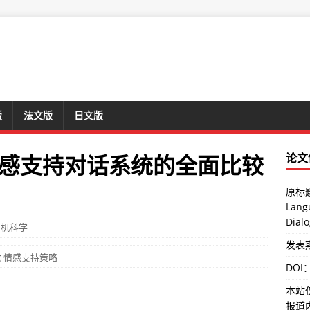
版
法文版
日文版
感支持对话系统的全面比较
论文
原标题：
Lang
Dial
算机科学
发表期刊
究
情感支持策略
DOI
本站
报道