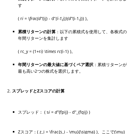
す
( r
i = \frac{d”
{ij} - d”
{i-1,j}}{d”
{i-1,j}} )。
累積リターンの計算
：以下の累積式を使用して、各株式の
年間リターンを集計します
( rc_y = (1+r
i) \times rc
{i-1} )。
年間リターンの最大値に基づくペア選択
：累積リターンが
最も高い2つの株式を選択します。
スプレッドとZスコアの計算
スプレッド： ( s
i = d”
{fpij} - d”_{fqij} )
Zスコア：( z_i = \frac{s_i - \mu}{\sigma} )、ここで(\mu)