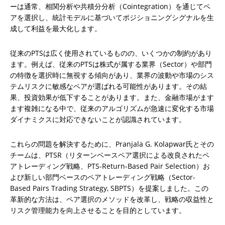
ーは通常、相関分析や共積分分析（Cointegration）を通じてペ
アを選択し、統計モデルに基づいてポジショニングシグナルを生
成して利益を最大化します。
従来のPTSは広く使用されているものの、いくつかの制約があり
ます。例えば、従来のPTSは株式が属する業界（Sector）や部門
の特徴を選択時に無視する傾向があり、業界の波動や市場のシス
テムリスクに敏感なペアが選ばれる可能性があります。その結
果、投資効果が低下することがあります。また、金融市場がます
ます複雑になる中で、従来のアルゴリズムが急速に変化する市場
ダイナミクスに対応できないことが認識されています。
これらの問題を解決するために、Pranjala G. Kolapwar氏とその
チームは、PTSR（リターンベースペア選択による改良されたペ
アトレーディング戦略、PTS-Return-Based Pair Selection）お
よび新しい部門ベースのペアトレーディング戦略（Sector-
Based Pairs Trading Strategy, SBPTS）を提案しました。この
革新的な方法は、ペア選択のメソッドを改革し、戦略の収益性と
リスク管理能力を向上させることを目的としています。