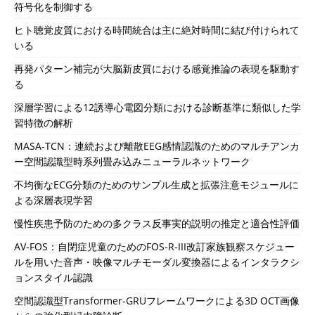
符号化を制御する
ヒト聴覚皮質における時間統合は主に絶対時間に結び付けられて
いる
再発パターン補完が大脳新皮質における感覚推論の表現を駆動す
る
深層学習による12誘導心電図分類における診断基準に類似した学
習特徴の解析
MASA-TCN：連続および離散EEG感情認識のためのマルチアンカ
ー空間認識型時系列畳み込みニューラルネットワーク
不均衡なECG分類のためのサンプル生成と拡張注意モジュールに
よる深層表現学習
慢性疾患予防のための多クラス反事実的説明の推定と適合性評価
AV-FOS：自閉症児童のためのFOS-R-III改訂家族観察スケジュー
ルを用いた音声・映像マルチモーダル変換器によるインタラクシ
ョンスタイル認識
空間認識型Transformer-GRUフレームワークによる3D OCT画像