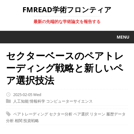
FMREAD学術フロンティア
最新の先端的な学術論文を報告する
MENU
セクターベースのペアトレ
ーディング戦略と新しいペ
ア選択技法
2025-02-05 Wed
人工知能
情報科学
コンピューターサイエンス
ペアトレーディング
セクター分析
ペア選択
リターン
履歴データ
分析
相関
投資戦略