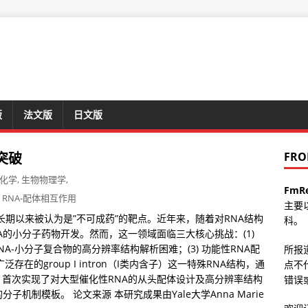
版
法文版
日文版
突破
FRO
化学
,
生物物理学
,
FmR
RNA-配体相互作用
主要
长期以来被认为是”不可成药”的靶点。近年来，随着对RNA结构
科。
的小分子药物开发。然而，这一领域面临三大核心挑战：(1)
RNA-小分子复合物的高分辨率结构解析困难；(3) 功能性RNA配
所报
在的group I intron（I类内含子）这一特殊RNA结构，通
点不
首次实现了对大型催化性RNA的从头配体设计及高分辨率结构
错误或
机制模板。 论文来源 本研究成果由Yale大学Anna Marie