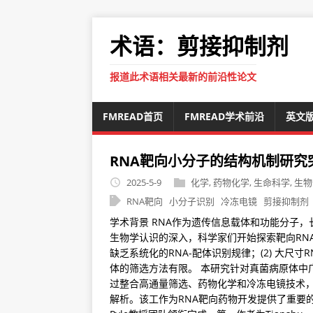
术语：剪接抑制剂
报道此术语相关最新的前沿性论文
FMREAD首页
FMREAD学术前沿
英文
RNA靶向小分子的结构机制研究
2025-5-9
化学
,
药物化学
,
生命科学
,
生物
RNA靶向
小分子识别
冷冻电镜
剪接抑制剂
学术背景 RNA作为遗传信息载体和功能分子，
生物学认识的深入，科学家们开始探索靶向RNA
缺乏系统化的RNA-配体识别规律；(2) 大尺寸
体的筛选方法有限。 本研究针对真菌病原体中广泛存
过整合高通量筛选、药物化学和冷冻电镜技术，
解析。该工作为RNA靶向药物开发提供了重要的分子