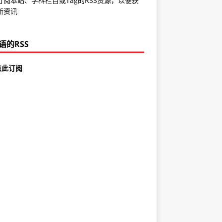
订阅本站、学科栏目或Tag的RSS资源，以便获
新资讯
语的RSS
点此订阅