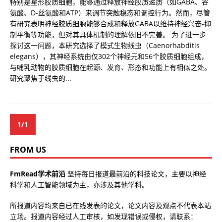
特别是星形胶质细胞，能够通过释放神经胶质递质（如GABA、谷
氨酸、D-丝氨酸和ATP）来调节突触稳态和调控行为。然而，尽管
有研究表明神经胶质细胞能够合成和释放GABA以维持神经兴奋-抑
制平衡等功能，但对其具体机制的理解依旧不完善。 为了进一步
探讨这一问题，本研究选择了模式生物线虫（Caenorhabditis
elegans），其神经系统由仅302个神经元和56个胶质细胞组成，
与哺乳动物的胶质细胞在起源、发育、形态和功能上有相似之处。
研究聚焦于线虫的...
1/1
FROM US
FmRead学术前沿
坚持每日报道最前沿的科技论文，主要以神经
科学和人工智能领域为主，亦涉及其他学科。
所报道内容均来自已在线发表的论文，论文内容及观点不代表本站
立场。报道内容经过人工审核，如发现错误或侵权，请联系：