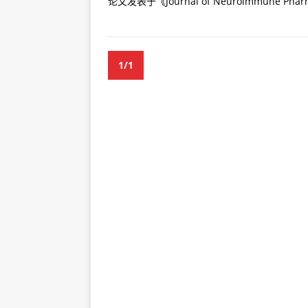
论文发表于《Journal of Neuroimmune Pharm
1/1