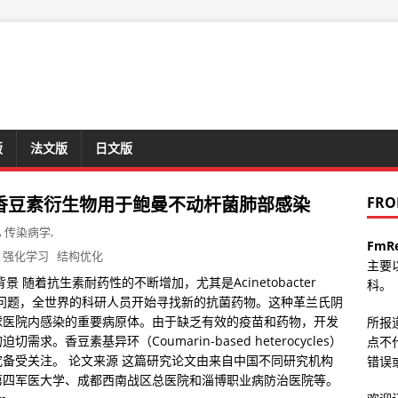
版
法文版
日文版
香豆素衍生物用于鲍曼不动杆菌肺部感染
FRO
,
传染病学
,
FmR
强化学习
结构优化
主要
随着抗生素耐药性的不断增加，尤其是Acinetobacter
科。
的耐药性问题，全世界的科研人员开始寻找新的抗菌药物。这种革兰氏阴
球医院内感染的重要病原体。由于缺乏有效的疫苗和药物，开发
所报
香豆素基异环（Coumarin-based heterocycles）
点不
备受关注。 论文来源 这篇研究论文由来自中国不同研究机构
错误或
第四军医大学、成都西南战区总医院和淄博职业病防治医院等。