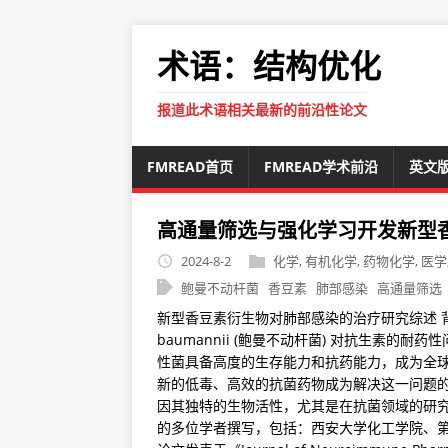
术语：结构优化
报道此术语相关最新的前沿性论文
FMREAD首页
FMREAD学术前沿
英文
高通量筛选与强化学习开发新型
2024-8-2
化学
,
有机化学
,
药物化学
,
医学
鲍曼不动杆菌
香豆素
肺部感染
高通量筛选
新型香豆素衍生物对肺部感染的治疗研究综述 背景 
baumannii (鲍曼不动杆菌) 对抗生素
性菌具备高度的生存能力和抗药能力，成为全
新的低毒、高效的抗菌药物成为解决这一问题的迫切需求。
因其独特的生物活性，尤其是在抗菌领域的研究
的多位学者撰写，包括：西安大学化工学院、