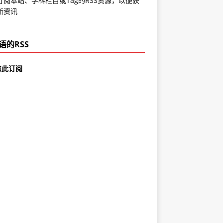
订阅本站、学科栏目或Tag的RSS资源，以便获
新资讯
语的RSS
点此订阅