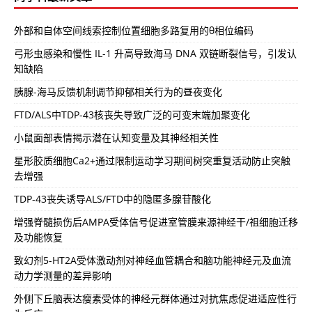
外部和自体空间线索控制位置细胞多路复用的θ相位编码
弓形虫感染和慢性 IL-1 升高导致海马 DNA 双链断裂信号，引发认
知缺陷
胰腺-海马反馈机制调节抑郁相关行为的昼夜变化
FTD/ALS中TDP-43核丧失导致广泛的可变末端加聚变化
小鼠面部表情揭示潜在认知变量及其神经相关性
星形胶质细胞Ca2+通过限制运动学习期间树突重复活动防止突触
去增强
TDP-43丧失诱导ALS/FTD中的隐匿多腺苷酸化
增强脊髓损伤后AMPA受体信号促进室管膜来源神经干/祖细胞迁移
及功能恢复
致幻剂5-HT2A受体激动剂对神经血管耦合和脑功能神经元及血流
动力学测量的差异影响
外侧下丘脑表达瘦素受体的神经元群体通过对抗焦虑促进适应性行