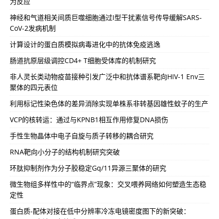
为反应
神经和气道相关间质巨噬细胞通过I型干扰素信号传导缓解SARS-
CoV-2发病机制
计算设计的蛋白质模拟病毒进化中的抗体免疫逃逸
肠道抗原层级调控CD4+ T细胞受体库的机制研究
非人灵长类动物疫苗接种引发广泛中和抗体谱系靶向HIV-1 Env三
聚体的四元表位
利用标记性染色体的差异消除实现单株系非转基因雄性蚊子的生产
VCP的核转运：通过与KPNB1相互作用修复DNA损伤
手性生物晶体中电子自旋与质子转移的耦合研究
RNA靶向小分子的结构机制研究突破
环肽抑制剂作为分子胶稳定Gq/11异源三聚体的研究
微生物组多样性中的“临界点”现象：交叉喂养网络如何塑造生态稳
定性
蛋白质-配体对接在低中分辨率冷冻电镜密度图下的新突破：