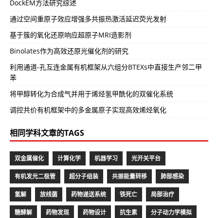
DockEM方法研究综述
通过空间重原子效应增强多共振热激活延迟荧光发射
基于簇的氧化还原响应超原子MRI造影剂
Binolates作为高效还原光催化剂的研究
利用通道-孔互连金属有机框架从六组分BTEXs中直接生产邻二甲
苯
将甲醇转化为合成气并用于烯烃氢甲酰化的双催化系统
调控共价有机框架中的多金属原子实现高效烯烃氧化
相同学科文章的TAGS
双金属催化
计算化学
机器学习
光开关平台
有机发光二极管
超分子组装
共振能量转移
肺部感染
氢解
放线菌
药物递送系统
铁死亡
局部治疗
糖酵解
药物发现
药物设计
抗生素
分子动力学模拟