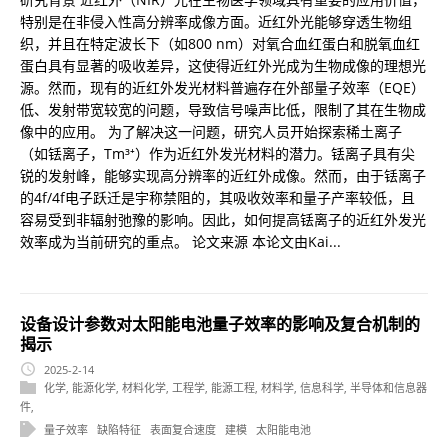
特别是在非侵入性高分辨率成像方面。近红外光能够穿透生物组
织，并且在特定波长下（如800 nm）对氧合血红蛋白和脱氧血红
蛋白具有显著的吸收差异，这使得近红外光成为生物成像的理想光
源。然而，现有的近红外发光材料普遍存在外部量子效率（EQE）
低、发射带宽较宽的问题，导致信号噪声比低，限制了其在生物成
像中的应用。 为了解决这一问题，研究人员开始探索稀土离子
（如铥离子，Tm³⁺）作为近红外发光材料的潜力。铥离子具有尖
锐的发射峰，能够实现高分辨率的近红外成像。然而，由于铥离子
的4f/4f电子跃迁是宇称禁阻的，其吸收效率和量子产率较低，且
容易受到非辐射弛豫的影响。因此，如何提高铥离子的近红外发光
效率成为当前研究的重点。 论文来源 本论文由Kai...
设备设计参数对太阳能电池量子效率的影响及复合机制的
揭示
2025-2-14
化学
,
能源化学
,
材料化学
,
工程学
,
能源工程
,
材料学
,
信息科学
,
半导体和信息器
件
,
量子效率
缺陷特征
表面复合速度
建模
太阳能电池