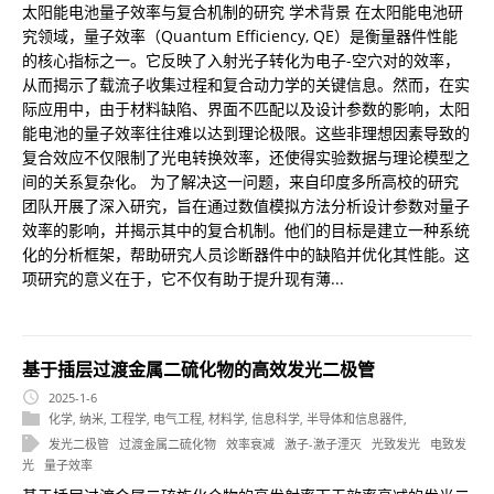
太阳能电池量子效率与复合机制的研究 学术背景 在太阳能电池研
究领域，量子效率（Quantum Efficiency, QE）是衡量器件性能
的核心指标之一。它反映了入射光子转化为电子-空穴对的效率，
从而揭示了载流子收集过程和复合动力学的关键信息。然而，在实
际应用中，由于材料缺陷、界面不匹配以及设计参数的影响，太阳
能电池的量子效率往往难以达到理论极限。这些非理想因素导致的
复合效应不仅限制了光电转换效率，还使得实验数据与理论模型之
间的关系复杂化。 为了解决这一问题，来自印度多所高校的研究
团队开展了深入研究，旨在通过数值模拟方法分析设计参数对量子
效率的影响，并揭示其中的复合机制。他们的目标是建立一种系统
化的分析框架，帮助研究人员诊断器件中的缺陷并优化其性能。这
项研究的意义在于，它不仅有助于提升现有薄...
基于插层过渡金属二硫化物的高效发光二极管
2025-1-6
化学
,
纳米
,
工程学
,
电气工程
,
材料学
,
信息科学
,
半导体和信息器件
,
发光二极管
过渡金属二硫化物
效率衰减
激子-激子湮灭
光致发光
电致发
光
量子效率