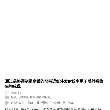
通过晶格调制提高铥的窄带近红外发射效率用于反射吸收
生物成像
2025-5-3
化学
,
无机化学
,
材料化学
,
材料学
,
近红外发射
铥掺杂
晶格调制
生物成像
量子效率
研究背景 近红外（NIR）光在生物医学领域具有重要的应用价值，