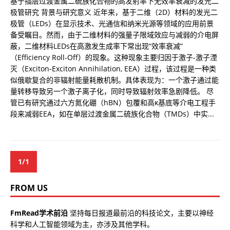
基于插层过渡金属二硫族化合物的高发射率下无效率衰减的发光二
极管研究 背景与研究意义 近年来，基于二维（2D）材料的发光二
极管（LEDs）在显示技术、光通信和纳米光源等领域的应用前景
备受瞩目。然而，由于二维材料的强量子限域效应与减弱的介电屏
蔽，二维材料LEDs在高激发生成率下常出现“效率衰减”
（Efficiency Roll-Off）的现象。这种现象主要归因于激子-激子湮
灭（Exciton-Exciton Annihilation, EEA）过程，该过程是一种类
似俄歇复合的非辐射能量耗散机制。具体表现为：一个激子通过能
量转移导致另一个激子离子化，同时导致辐射效率急剧降低。 尽
管已有研究通过六方氮化硼（hBN）包覆和高κ基底等介电工程手
段来减弱EEA，如在单层过渡金属二硫族化合物（TMDs）中实...
1/1
FROM US
FmRead学术前沿
坚持每日报道最前沿的科技论文，主要以神经
科学和人工智能领域为主，亦涉及其他学科。