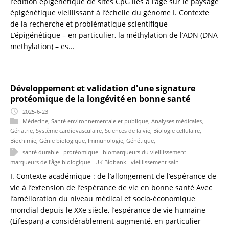
l’édition épigénétique de sites CpG liés à l’âge sur le paysage
épigénétique vieillissant à l’échelle du génome I. Contexte
de la recherche et problématique scientifique
L’épigénétique – en particulier, la méthylation de l’ADN (DNA
methylation) – es...
Développement et validation d'une signature
protéomique de la longévité en bonne santé
2025-6-23
Médecine
,
Santé environnementale et publique
,
Analyses médicales
,
Gériatrie
,
Système cardiovasculaire
,
Sciences de la vie
,
Biologie cellulaire
,
Biochimie
,
Génie biologique
,
Immunologie
,
Génétique
,
santé durable
protéomique
biomarqueurs du vieillissement
marqueurs de l'âge biologique
UK Biobank
vieillissement sain
I. Contexte académique : de l’allongement de l’espérance de
vie à l’extension de l’espérance de vie en bonne santé Avec
l’amélioration du niveau médical et socio-économique
mondial depuis le XXe siècle, l’espérance de vie humaine
(Lifespan) a considérablement augmenté, en particulier