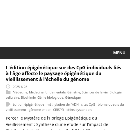
MENU
L'édition épigénétique sur des CpG individuels liés
à l'âge affecte le paysage épigénétique du
vieillissement à l'échelle du génome
2025-6-28
Médecine
,
Médecine fondamentale
,
Gériatrie
,
Sciences de la vie
,
Biologie
cellulaire
,
Biochimie
,
Génie biologique
,
Génétique
,
édition épigénétique
méthylation de l’ADN
sites CpG
biomarqueurs du
vieillissement
génome entier
CRISPR
effets bystanders
Percer le Mystère de l’Horloge Épigénétique du
Vieillissement : Synthèse d’une étude sur l’impact de