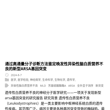
通过高通量分子诊断方法鉴定晚发性异染性脑白质营养不
良的新型ARSA基因突变
2024-8-7
医学
,
医学检验
,
神经病学
,
生命科学
,
生物化学
,
遗传学
,
异染性脑白质营养不良
MLD
芳基硫酸酯酶A
ARSA
全外显子测序
新突变
遗传性白质营养不良的神经分子医学研究——一项关于发现新型
arsa基因突变的研究报告 研究背景 遗传性白质营养不良
（Leukodystrophies）是一类主要影响中枢神经系统白质的遗传
性疾病。其范围广泛，病因主要是各种基因突变导致的酶缺陷。最