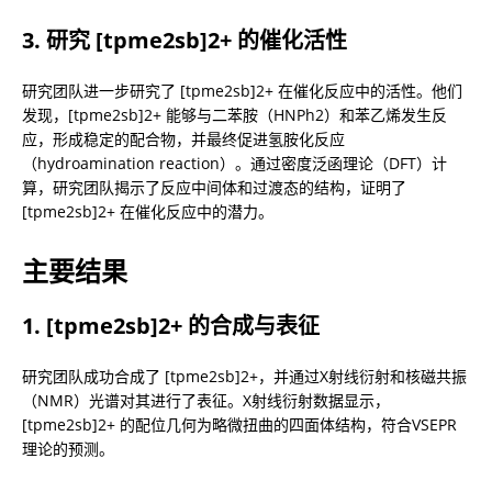
3. 研究 [tpme2sb]2+ 的催化活性
研究团队进一步研究了 [tpme2sb]2+ 在催化反应中的活性。他们
发现，[tpme2sb]2+ 能够与二苯胺（HNPh2）和苯乙烯发生反
应，形成稳定的配合物，并最终促进氢胺化反应
（hydroamination reaction）。通过密度泛函理论（DFT）计
算，研究团队揭示了反应中间体和过渡态的结构，证明了 
[tpme2sb]2+ 在催化反应中的潜力。
主要结果
1. [tpme2sb]2+ 的合成与表征
研究团队成功合成了 [tpme2sb]2+，并通过X射线衍射和核磁共振
（NMR）光谱对其进行了表征。X射线衍射数据显示，
[tpme2sb]2+ 的配位几何为略微扭曲的四面体结构，符合VSEPR
理论的预测。