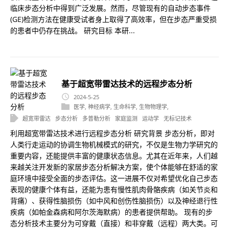
临床步态分析中得到广泛发展。然而，尽管现有的自动步态事件
(GE)检测方法在健康受试者身上取得了高效率，但在步态严重受损
的患者中仍存在挑战。 研究目标 本研...
基于超宽带雷达技术的远程步态分析
2024-5-25
医学
,
神经病学
,
生命科学
,
生物物理学
,
超宽带雷达
步态分析
多普勒分析
家庭监测
运动学
无标记技术
利用超宽带雷达技术进行远程步态分析 研究背景 步态分析，即对
人类行走运动的协调生物机械模式的研究，不仅是生物力学研究的
重要内容，还能提供丰富的健康状态信息。尤其在近年来，人们越
来越关注开发新的家居步态分析解决方案，使个体能够在舒适的家
庭环境中接受全面的步态评估。这一进展不仅对希望优化自己步态
表现的健康个体有益，还能为患有慢性肌肉骨骼疾病（如关节炎和
背痛）、获得性脑损伤（如中风和创伤性脑损伤）以及神经退行性
疾病（如帕金森病和阿尔茨海默病）的患者提供帮助。 现有的步
态分析技术主要分为可穿戴（直接）和非穿戴（远程）两大类。可