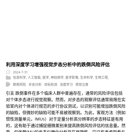
利用深度学习增强视觉步态分析中的跌倒风险评估
2024-7-31
信息科学
,
人工智能
,
医学
,
神经病学
,
医学影像
,
生命科学
,
生物工程
,
跌倒风险
步态分析
目标检测
深度学习
视觉注意
引言 跌倒事件在多个临床人群中普遍存在，通常的风险评估包括
对个体步态进行视觉观察。然而，对步态的观察评估通常局限在实
验室内对个体进行规范的步行协议测试，以识别可能增加跌倒风险
的缺陷，但微妙的缺陷可能不易被观察到。为此，客观方法（例如
惯性测量单元，IMUs）对于定量分析高分辨率的步态特征是有用
的，这有助于通过捕捉细微差别来提高跌倒风险评估的信息量。然
而，仅依赖IMU的步态仪器化分析存在局限性，它没有考虑到参与