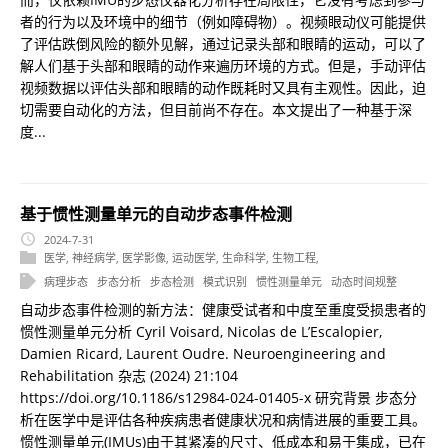
者的行为以及环境中的细节（例如障碍物）。视频眼动仪可能提供
了评估跌倒风险的额外见解，通过记录头部和眼睛的运动，可以了
解人们基于头部和眼睛的动作来遍历环境的方式。但是，手动评估
视频数据以评估头部和眼睛的动作既耗时又具有主观性。因此，迫
切需要自动化的方法，但目前尚不存在。本文提出了一种基于深
度...
基于惯性测量单元的自动步态事件检测
2024-7-31
医学
,
神经病学
,
医学影像
,
运动医学
,
生命科学
,
生物工程
,
病理步态
步态分析
步态检测
模式识别
惯性测量单元
动态时间规整
自动步态事件检测的新方法：健康受试者和中度至重度受损患者的
惯性测量单元分析 Cyril Voisard, Nicolas de L’Escalopier,
Damien Ricard, Laurent Oudre. Neuroengineering and
Rehabilitation 杂志 (2024) 21:104
https://doi.org/10.1186/s12984-024-01405-x 研究背景 步态分
析在医学中是评估各种疾病患者健康状况和病情进展的重要工具。
惯性测量单元(IMUs)由于其紧凑的尺寸、低成本和易于集成，已在