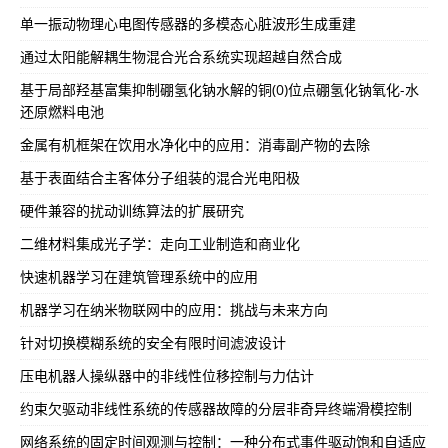
单一振动物理心电图传感器的多模态心脏波形生成重建
通过太阳能解耦生物混合光合系统实现超越自然合成
基于局部羟基富集抑制硼氢化钠水解的铜(0)位点硼氢化钠氧化-水
还原燃料电池
金属有机框架在饮用水净化中的应用：消毒副产物的去除
基于表面结合主客体分子组装的混合光电阳极
硬件兼容的扰动训练算法的扩展研究
二维材料集成光子学：走向工业制造和商业化
快速机器学习在建筑管理系统中的应用
机器学习在纳米物联网中的应用：挑战与未来方向
针对切换模糊系统的安全有限时间滤波设计
压电机器人操纵器中的非线性位移控制与力估计
约束欠驱动非线性系统的传感器故障的分层非奇异终端滑模控制
网络系统的固定时间观测与控制：一种分布式事件驱动饱和自适应