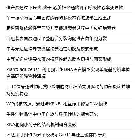
催产素通过下丘脑-脑干-心脏神经通路调节呼吸性心率变异性
单一振动物理心电图传感器的多模态心脏波形生成重建
肠道菌群依赖性苯乙酸升高促进衰老过程中内皮细胞衰老
自组装表面层通过平整胞质分裂沟促进古菌细胞分裂
中等光适应诱导衣藻摆动光趋性切换及模式形成
中等光适应诱导衣藻的振荡性趋光反应切换与图案形成
PlantCaduceus：利用预训练DNA语言模型实现单碱基分辨率植
物基因组跨物种建模
IL-10信号通过肺间质巨噬细胞防止细菌失调驱动的肺部炎症并维
持免疫稳态
VCP的核转运：通过与KPNB1相互作用修复DNA损伤
手性生物晶体中电子自旋与质子转移的耦合研究
RNA靶向小分子的结构机制研究突破
环肽抑制剂作为分子胶稳定Gq/11异源三聚体的研究