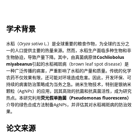
学术背景
水稻（
Oryza sativa
 L.）是全球重要的粮食作物，为全球约五分之
一的人口提供主要的热量来源。然而，水稻生产面临多种生物和非
生物胁迫，导致产量下降。其中，由真菌病原体
Cochliobolus 
miyabeanus
引起的水稻褐斑病（brown leaf spot disease）是
一种广泛传播的病害，严重影响了水稻的产量和质量。传统的化学
农药不仅效果有限，还可能对环境造成危害。因此，开发环保、可
持续的病害防治策略成为当务之急。纳米生物技术，特别是银纳米
颗粒（AgNPs）的应用，因其高效的抗菌和抗真菌活性，成为研究
热点。本研究利用
荧光假单胞菌（Pseudomonas fluorescens）
介导的绿色合成方法制备AgNPs，并评估其对水稻褐斑病的防治效
果。
论文来源