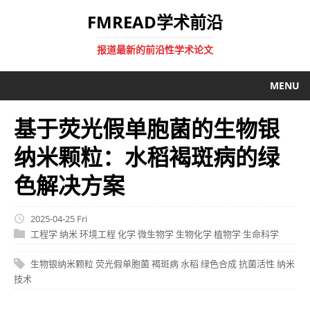
FMREAD学术前沿
报道最新的前沿性学术论文
MENU
基于荧光假单胞菌的生物银
纳米颗粒：水稻褐斑病的绿
色解决方案
2025-04-25 Fri
工程学
纳米
环境工程
化学
微生物学
生物化学
植物学
生命科学
生物银纳米颗粒
荧光假单胞菌
褐斑病
水稻
绿色合成
抗菌活性
纳米
技术