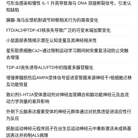
弓形虫感染和慢性 IL-1 升高导致海马 DNA 双链断裂信号，引发认
知缺陷
胰腺-海马反馈机制调节抑郁相关行为的昼夜变化
FTD/ALS中TDP-43核丧失导致广泛的可变末端加聚变化
小鼠面部表情揭示潜在认知变量及其神经相关性
星形胶质细胞Ca2+通过限制运动学习期间树突重复活动防止突触
去增强
TDP-43丧失诱导ALS/FTD中的隐匿多腺苷酸化
增强脊髓损伤后AMPA受体信号促进室管膜来源神经干/祖细胞迁移
及功能恢复
致幻剂5-HT2A受体激动剂对神经血管耦合和脑功能神经元及血流
动力学测量的差异影响
外侧下丘脑表达瘦素受体的神经元群体通过对抗焦虑促进适应性行
为反应
胚胎运动神经元程序因子在出生后运动神经元中重新激活未成熟基
因表达并抑制ALS病理