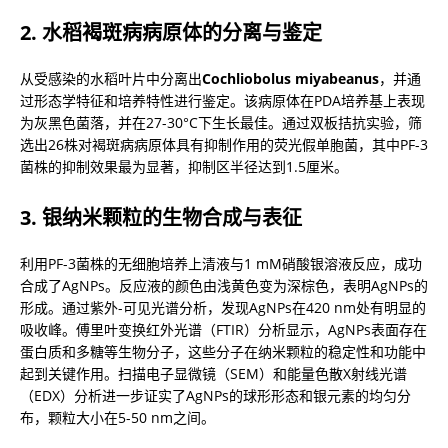
2. 水稻褐斑病病原体的分离与鉴定
从受感染的水稻叶片中分离出
Cochliobolus miyabeanus
，并通
过形态学特征和培养特性进行鉴定。该病原体在PDA培养基上表现
为灰黑色菌落，并在27-30°C下生长最佳。通过双板拮抗实验，筛
选出26株对褐斑病病原体具有抑制作用的荧光假单胞菌，其中PF-3
菌株的抑制效果最为显著，抑制区半径达到1.5厘米。
3. 银纳米颗粒的生物合成与表征
利用PF-3菌株的无细胞培养上清液与1 mM硝酸银溶液反应，成功
合成了AgNPs。反应液的颜色由浅黄色变为深棕色，表明AgNPs的
形成。通过紫外-可见光谱分析，发现AgNPs在420 nm处有明显的
吸收峰。傅里叶变换红外光谱（FTIR）分析显示，AgNPs表面存在
蛋白质和多糖等生物分子，这些分子在纳米颗粒的稳定性和功能中
起到关键作用。扫描电子显微镜（SEM）和能量色散X射线光谱
（EDX）分析进一步证实了AgNPs的球形形态和银元素的均匀分
布，颗粒大小在5-50 nm之间。