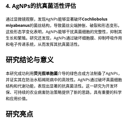
4. AgNPs的抗真菌活性评估
通过显微镜观察，发现AgNPs能够显著破坏
Cochliobolus 
miyabeanus
的菌丝结构，导致菌丝尖端肿胀、破裂和形态变形。
这些形态学变化表明，AgNPs能够干扰真菌细胞的完整性，抑制其
生长和繁殖。研究还发现，AgNPs通过破坏细胞膜、抑制呼吸作用
和电子传递系统，从而发挥其抗真菌活性。
研究结论与意义
本研究成功利用
荧光假单胞菌
介导的绿色合成方法制备了AgNPs，
并证实其在防治水稻褐斑病中的高效性。AgNPs通过破坏真菌细胞
结构和代谢功能，表现出显著的抗真菌活性。这一研究为开发环
保、可持续的农业病害防治策略提供了新的思路，具有重要的科学
和应用价值。
研究亮点