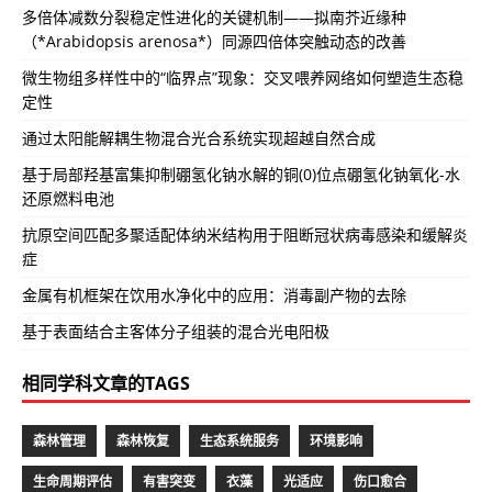
多倍体减数分裂稳定性进化的关键机制——拟南芥近缘种
（*Arabidopsis arenosa*）同源四倍体突触动态的改善
微生物组多样性中的“临界点”现象：交叉喂养网络如何塑造生态稳
定性
通过太阳能解耦生物混合光合系统实现超越自然合成
基于局部羟基富集抑制硼氢化钠水解的铜(0)位点硼氢化钠氧化-水
还原燃料电池
抗原空间匹配多聚适配体纳米结构用于阻断冠状病毒感染和缓解炎
症
金属有机框架在饮用水净化中的应用：消毒副产物的去除
基于表面结合主客体分子组装的混合光电阳极
相同学科文章的TAGS
森林管理
森林恢复
生态系统服务
环境影响
生命周期评估
有害突变
衣藻
光适应
伤口愈合