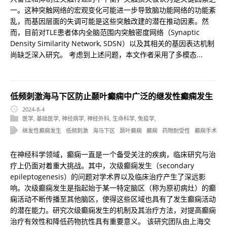
一。这种突触网络的宏观变化可能进一步导致脑功能网络的功能紊
乱，而基因层面的失调可能是这些突触改建的潜在推动因素。然
而，目前对TLE患者体内全脑范围内突触密度网络（Synaptic
Density Similarity Network, SDSN）以及其相关的基因表达机制
尚缺乏深入研究。 考虑到上述问题，本文作者采用了多模态...
低频刺激海马下区防止颞叶癫痫中广泛的继发性癫痫发生
2024-8-4
医学
,
基础医学
,
神经病学
,
神经外科
,
生命科学
,
免疫学
,
继发性癫痫发生
低频刺激
海马下区
颞叶癫痫
癫痫
药物耐受性
癫痫手术
在神经科学领域，癫痫一直是一个备受关注的疾病，临床研究与治
疗上仍面对着重大挑战。其中，次级癫痫发生（secondary
epileptogenesis）的问题对学术界以及临床治疗产生了深远影
响。次级癫痫发生是指起始于某一特定脑区（称为原初病灶）的癫
痫活动不断传播至其他脑区，使得这些区域也具有了发生癫痫活动
的潜在能力。研究次级癫痫发生的机制及其治疗方法，对提高癫痫
治疗有效性和降低药物抗性具有重要意义。 该研究团队由上海交