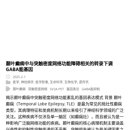
颞叶癫痫中与突触密度网络功能障碍相关的转录下调
GABA能基因
2025-2-1
医学
,
神经病学
,
医学影像
,
生命科学
,
生物化学
,
遗传学
,
颞叶癫痫
突触密度网络
SV2A PET
基因表达
GABA能抑制
揭示颞叶癫痫中突触密度网络功能紊乱的基因表达模式 背景 颞叶
癫痫（Temporal Lobe Epilepsy, TLE）是最为常见的局灶性癫痫
类型，其病理特征和发病机制长期以来吸引了神经科学领域的广泛
关注。这种疾病不仅涉及单一脑区（如癫痫灶），而且被认为是一
种影响广泛脑网络功能的疾病。颞叶癫痫的核心病理机制主要涵盖
兴奋性和抑制性突触传递的不平衡，突触损失被认为是关键因素之