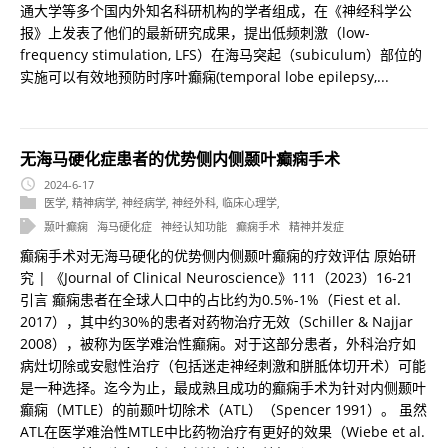
通大学等多个国内外知名科研机构的学者组成，在《神经科学公
报》上发表了他们的最新研究成果，提出低频刺激（low-
frequency stimulation, LFS）在海马突起（subiculum）部位的
实施可以有效地预防时序叶癫痫(temporal lobe epilepsy,...
无海马硬化症患者的优势侧内侧颞叶癫痫手术
2024-6-17
医学
,
精神病学
,
神经病学
,
神经外科
,
临床心理学
,
颞叶癫痫
海马硬化症
神经认知功能
癫痫手术
精神并发症
癫痫手术对无海马硬化的优势侧内侧颞叶癫痫的疗效评估 原始研
究 | 《Journal of Clinical Neuroscience》111（2023）16-21
引言 癫痫患者在全球人口中的占比约为0.5%-1%（Fiest et al.
2017），其中约30%的患者对药物治疗无效（Schiller & Najjar
2008），被称为医学难治性癫痫。对于这部分患者，外科治疗如
病灶切除或安慰性治疗（包括迷走神经刺激和胼胝体切开术）可能
是一种选择。迄今为止，最成熟且成功的癫痫手术为针对内侧颞叶
癫痫（MTLE）的前颞叶切除术（ATL）（Spencer 1991）。 虽然
ATL在医学难治性MTLE中比药物治疗有更好的效果（Wiebe et al.