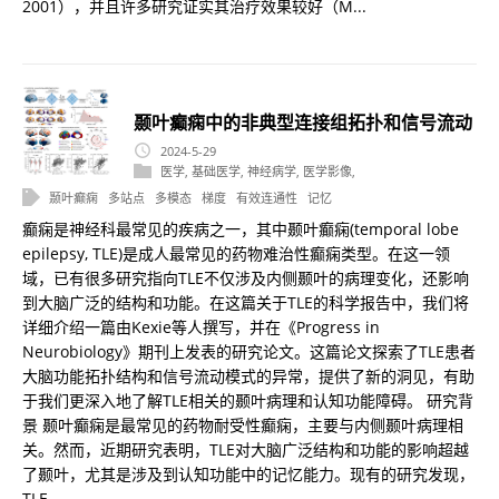
2001），并且许多研究证实其治疗效果较好（M...
颞叶癫痫中的非典型连接组拓扑和信号流动
2024-5-29
医学
,
基础医学
,
神经病学
,
医学影像
,
颞叶癫痫
多站点
多模态
梯度
有效连通性
记忆
癫痫是神经科最常见的疾病之一，其中颞叶癫痫(temporal lobe
epilepsy, TLE)是成人最常见的药物难治性癫痫类型。在这一领
域，已有很多研究指向TLE不仅涉及内侧颞叶的病理变化，还影响
到大脑广泛的结构和功能。在这篇关于TLE的科学报告中，我们将
详细介绍一篇由Kexie等人撰写，并在《Progress in
Neurobiology》期刊上发表的研究论文。这篇论文探索了TLE患者
大脑功能拓扑结构和信号流动模式的异常，提供了新的洞见，有助
于我们更深入地了解TLE相关的颞叶病理和认知功能障碍。 研究背
景 颞叶癫痫是最常见的药物耐受性癫痫，主要与内侧颞叶病理相
关。然而，近期研究表明，TLE对大脑广泛结构和功能的影响超越
了颞叶，尤其是涉及到认知功能中的记忆能力。现有的研究发现，
TLE...