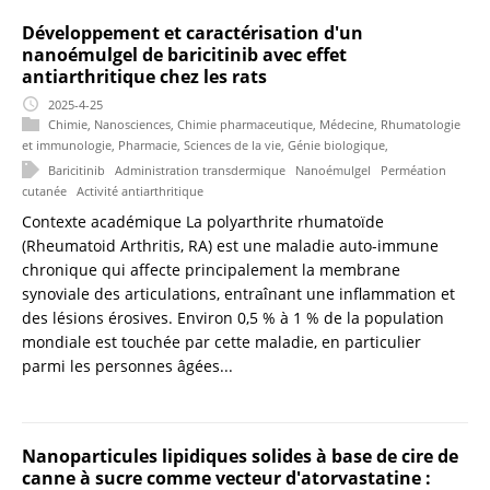
Développement et caractérisation d'un
nanoémulgel de baricitinib avec effet
antiarthritique chez les rats
2025-4-25
Chimie
,
Nanosciences
,
Chimie pharmaceutique
,
Médecine
,
Rhumatologie
et immunologie
,
Pharmacie
,
Sciences de la vie
,
Génie biologique
,
Baricitinib
Administration transdermique
Nanoémulgel
Perméation
cutanée
Activité antiarthritique
Contexte académique La polyarthrite rhumatoïde
(Rheumatoid Arthritis, RA) est une maladie auto-immune
chronique qui affecte principalement la membrane
synoviale des articulations, entraînant une inflammation et
des lésions érosives. Environ 0,5 % à 1 % de la population
mondiale est touchée par cette maladie, en particulier
parmi les personnes âgées...
Nanoparticules lipidiques solides à base de cire de
canne à sucre comme vecteur d'atorvastatine :