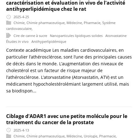
caractérisation et évaluation in vivo de l'activité
antihyperlipidémique chez le rat
2025-4-25
Chimie
,
Chimie pharmaceutique
,
Médecine
,
Pharmacie
,
Système
cardiovasculaire
,
Cire de canne à sucre
Nanoparticules lipidiques solides
Atorvastatine
Études in vivo
Antihyperlipidémique
Contexte académique Les maladies cardiovasculaires, en
particulier l’athérosclérose, sont l’une des principales causes
de décès dans le monde. L’augmentation des niveaux de
cholestérol est un facteur de risque majeur de
l’athérosclérose. L’atorvastatine (Atorvastatin, ATV) est un
médicament hypocholestérolémiant largement utilisé, mais
sa biodispon...
Ciblage d'ADAR1 avec une petite molécule pour le
traitement du cancer de la prostate
2025-4-13
Chimie
,
Chimie pharmaceutique
,
Médecine
,
Urologie
,
Pharmacie
,