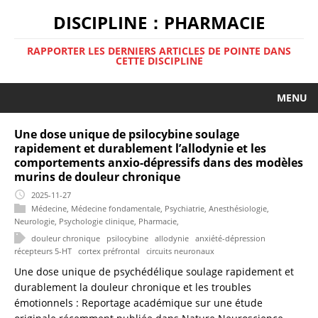
DISCIPLINE：PHARMACIE
RAPPORTER LES DERNIERS ARTICLES DE POINTE DANS
CETTE DISCIPLINE
MENU
Une dose unique de psilocybine soulage
rapidement et durablement l’allodynie et les
comportements anxio-dépressifs dans des modèles
murins de douleur chronique
2025-11-27
Médecine
,
Médecine fondamentale
,
Psychiatrie
,
Anesthésiologie
,
Neurologie
,
Psychologie clinique
,
Pharmacie
,
douleur chronique
psilocybine
allodynie
anxiété-dépression
récepteurs 5-HT
cortex préfrontal
circuits neuronaux
Une dose unique de psychédélique soulage rapidement et
durablement la douleur chronique et les troubles
émotionnels : Reportage académique sur une étude