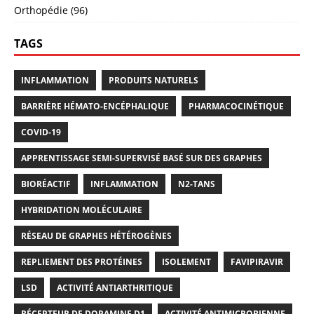
Orthopédie (96)
TAGS
INFLAMMATION
PRODUITS NATURELS
BARRIÈRE HÉMATO-ENCÉPHALIQUE
PHARMACOCINÉTIQUE
COVID-19
APPRENTISSAGE SEMI-SUPERVISÉ BASÉ SUR DES GRAPHES
BIORÉACTIF
INFLAMMATION
N2-TANS
HYBRIDATION MOLÉCULAIRE
RÉSEAU DE GRAPHES HÉTÉROGÈNES
REPLIEMENT DES PROTÉINES
ISOLEMENT
FAVIPIRAVIR
LSD
ACTIVITÉ ANTIARTHRITIQUE
RÉCEPTEUR DE DOPAMINE D1
ACTIVITÉ ANTIMICROBIENNE