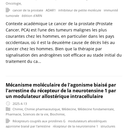
Oncologie
,
cancer de la prostate
ADAR1
inhibiteur de petite molécule
immunité
tumorale
édition d'ARN
Contexte académique Le cancer de la prostate (Prostate
Cancer, PCA) est l’une des tumeurs malignes les plus
courantes chez les hommes, en particulier dans les pays
occidentaux, où il est la deuxième cause de décès liés au
cancer chez les hommes. Bien que la thérapie par
signalisation des androgènes soit efficace au stade initial du
traitement du ca...
Mécanisme moléculaire de l'agonisme biaisé par
l'arrestine du récepteur de la neurotensine 1 par
un modulateur allostérique intracellulaire
2025-4-13
Chimie
,
Chimie pharmaceutique
,
Médecine
,
Médecine fondamentale
,
Pharmacie
,
Sciences de la vie
,
Biochimie
,
Récepteurs couplés aux protéines G
modulateurs allostériques
agonisme biaisé par l'arrestine
récepteur de la neurotensine 1
structures