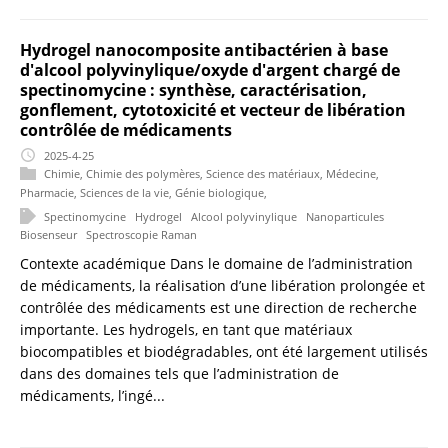
Hydrogel nanocomposite antibactérien à base
d'alcool polyvinylique/oxyde d'argent chargé de
spectinomycine : synthèse, caractérisation,
gonflement, cytotoxicité et vecteur de libération
contrôlée de médicaments
2025-4-25
Chimie
,
Chimie des polymères
,
Science des matériaux
,
Médecine
,
Pharmacie
,
Sciences de la vie
,
Génie biologique
,
Spectinomycine
Hydrogel
Alcool polyvinylique
Nanoparticules
Biosenseur
Spectroscopie Raman
Contexte académique Dans le domaine de l’administration
de médicaments, la réalisation d’une libération prolongée et
contrôlée des médicaments est une direction de recherche
importante. Les hydrogels, en tant que matériaux
biocompatibles et biodégradables, ont été largement utilisés
dans des domaines tels que l’administration de
médicaments, l’ingé...