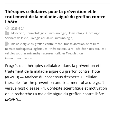
Thérapies cellulaires pour la prévention et le
traitement de la maladie aiguë du greffon contre
l'hôte
2025-6-24
Médecine
,
Rhumatologie et immunologie
,
Hématologie
,
Oncologie
,
Sciences de la vie
,
Biologie cellulaire
,
Immunologie
,
maladie aiguë du greffon contre l'hôte
transplantation de cellules
hématopoïétiques allogéniques
thérapie cellulaire
déplétion des cellules T
cellules souches mésenchymateuses
cellules T régulatrices
immunomodulation
Progrès des thérapies cellulaires dans la prévention et le
traitement de la maladie aiguë du greffon contre l’hôte
(aGVHD) — Analyse du consensus d’experts « Cellular
therapies for the prevention and treatment of acute graft-
versus-host disease » 1. Contexte scientifique et motivation
de la recherche La maladie aiguë du greffon contre l’hôte
(aGVHD...