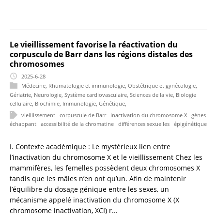
Le vieillissement favorise la réactivation du
corpuscule de Barr dans les régions distales des
chromosomes
2025-6-28
Médecine
,
Rhumatologie et immunologie
,
Obstétrique et gynécologie
,
Gériatrie
,
Neurologie
,
Système cardiovasculaire
,
Sciences de la vie
,
Biologie
cellulaire
,
Biochimie
,
Immunologie
,
Génétique
,
vieillissement
corpuscule de Barr
inactivation du chromosome X
gènes
échappant
accessibilité de la chromatine
différences sexuelles
épigénétique
I. Contexte académique : Le mystérieux lien entre
l’inactivation du chromosome X et le vieillissement Chez les
mammifères, les femelles possèdent deux chromosomes X
tandis que les mâles n’en ont qu’un. Afin de maintenir
l’équilibre du dosage génique entre les sexes, un
mécanisme appelé inactivation du chromosome X (X
chromosome inactivation, XCI) r...