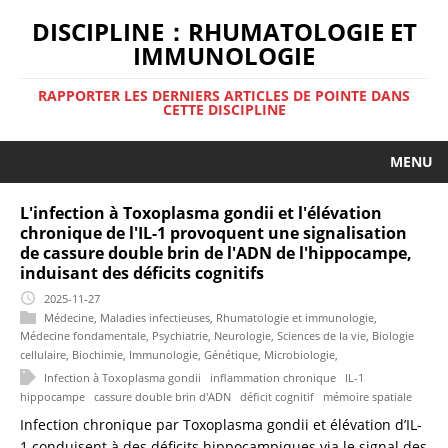
DISCIPLINE：RHUMATOLOGIE ET
IMMUNOLOGIE
RAPPORTER LES DERNIERS ARTICLES DE POINTE DANS
CETTE DISCIPLINE
MENU
L'infection à Toxoplasma gondii et l'élévation
chronique de l'IL-1 provoquent une signalisation
de cassure double brin de l'ADN de l'hippocampe,
induisant des déficits cognitifs
2025-11-27
Médecine
,
Maladies infectieuses
,
Rhumatologie et immunologie
,
Médecine fondamentale
,
Psychiatrie
,
Neurologie
,
Sciences de la vie
,
Biologie
cellulaire
,
Biochimie
,
Immunologie
,
Génétique
,
Microbiologie
,
Infection à Toxoplasma gondii
inflammation chronique
IL-1
hippocampe
cassure double brin d'ADN
déficit cognitif
mémoire spatiale
Infection chronique par Toxoplasma gondii et élévation d’IL-
1 conduisent à des déficits hippocampiques via le signal des