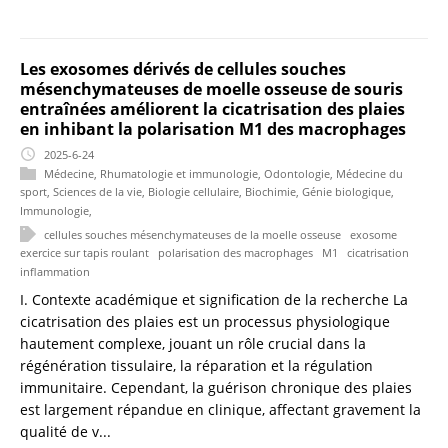
Les exosomes dérivés de cellules souches
mésenchymateuses de moelle osseuse de souris
entraînées améliorent la cicatrisation des plaies
en inhibant la polarisation M1 des macrophages
2025-6-24
Médecine
,
Rhumatologie et immunologie
,
Odontologie
,
Médecine du
sport
,
Sciences de la vie
,
Biologie cellulaire
,
Biochimie
,
Génie biologique
,
Immunologie
,
cellules souches mésenchymateuses de la moelle osseuse
exosome
exercice sur tapis roulant
polarisation des macrophages
M1
cicatrisation
inflammation
I. Contexte académique et signification de la recherche La
cicatrisation des plaies est un processus physiologique
hautement complexe, jouant un rôle crucial dans la
régénération tissulaire, la réparation et la régulation
immunitaire. Cependant, la guérison chronique des plaies
est largement répandue en clinique, affectant gravement la
qualité de v...