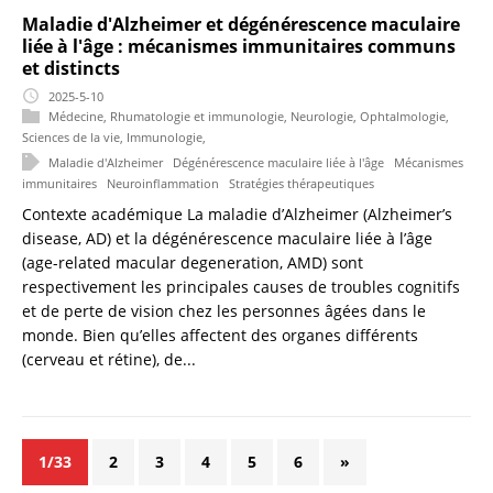
Maladie d'Alzheimer et dégénérescence maculaire
liée à l'âge : mécanismes immunitaires communs
et distincts
2025-5-10
Médecine
,
Rhumatologie et immunologie
,
Neurologie
,
Ophtalmologie
,
Sciences de la vie
,
Immunologie
,
Maladie d'Alzheimer
Dégénérescence maculaire liée à l'âge
Mécanismes
immunitaires
Neuroinflammation
Stratégies thérapeutiques
Contexte académique La maladie d’Alzheimer (Alzheimer’s
disease, AD) et la dégénérescence maculaire liée à l’âge
(age-related macular degeneration, AMD) sont
respectivement les principales causes de troubles cognitifs
et de perte de vision chez les personnes âgées dans le
monde. Bien qu’elles affectent des organes différents
(cerveau et rétine), de...
1/33
2
3
4
5
6
»